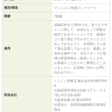
種別/構造
マンション/鉄筋コンクリート
階建
7階建
成城石井まで280mです。造りとデザ
インに関して、自信をもって情報を
提供できるマンションです。地域の
ゴミ捨て場まで行かずにサッとゴミ
出しできるように、共用部にゴミ捨
備考
て場を設置しております。風通しが
良好な物件です。当社スタッフが地
域の賃貸情報をご提供いたします。
お客様のこだわりやご要望などござ
いましたら、お気軽に当社へお問い
合わせ下さい。
ミニミニ堺東店 株式会社HOMEPAR
K
大阪府堺市堺区北瓦町２丁１－２３
取扱会社
TEL:072-226-3500
大阪府知事 (4) 第52839号
社団法人 全国宅地建物取引業保証
協会