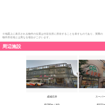
※地図上に表示される物件の位置は付近住所に所在することを表すものであり、実際の
物件所在地とは異なる場合がございます。
周辺施設
成城石井
スーパ
約280m／4分
約531