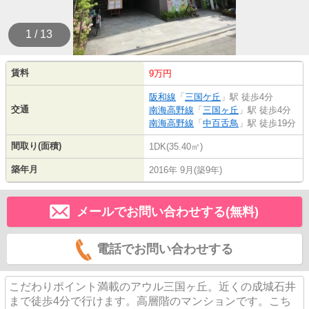
1 / 13
賃料
9万円
阪和線
「
三国ケ丘
」駅 徒歩4分
交通
南海高野線
「
三国ヶ丘
」駅 徒歩4分
南海高野線
「
中百舌鳥
」駅 徒歩19分
間取り(面積)
1DK(35.40㎡)
築年月
2016年 9月(築9年)
メールでお問い合わせする(無料)
電話でお問い合わせする
こだわりポイント満載のアウル三国ヶ丘。近くの成城石井
まで徒歩4分で行けます。高層階のマンションです。こち