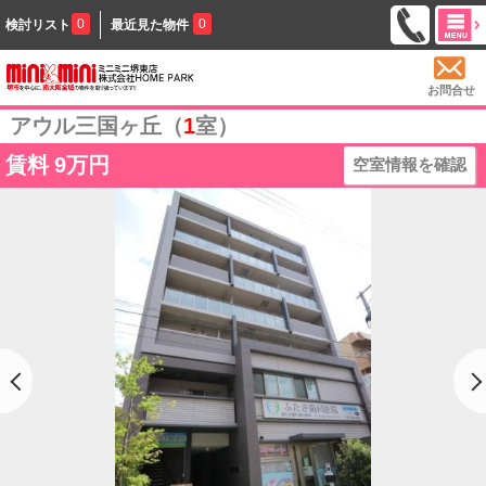
0
0
検討リスト
最近見た物件
お問合せ
アウル三国ヶ丘（
1
室）
賃料
9万円
空室情報を確認