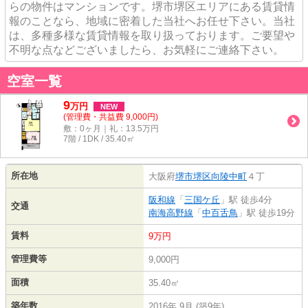
らの物件はマンションです。堺市堺区エリアにある賃貸情
報のことなら、地域に密着した当社へお任せ下さい。当社
は、多種多様な賃貸情報を取り扱っております。ご要望や
不明な点などございましたら、お気軽にご連絡下さい。
空室一覧
9
万
円
NEW
(管理費・共益費 9,000円)
敷：0ヶ月｜礼：13.5万円
7階 / 1DK / 35.40㎡
所在地
大阪府
堺市堺区
向陵中町
４丁
阪和線
「
三国ケ丘
」駅 徒歩4分
交通
南海高野線
「
中百舌鳥
」駅 徒歩19分
賃料
9万円
管理費等
9,000円
面積
35.40㎡
築年数
2016年 9月 (築9年)