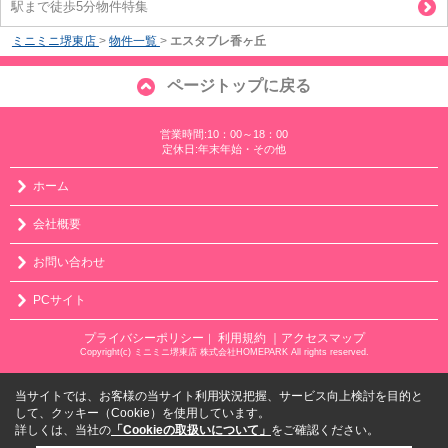
駅まで徒歩5分物件特集
ミニミニ堺東店
>
物件一覧
>
エスタブレ香ヶ丘
ページトップに戻る
営業時間:10：00～18：00
定休日:年末年始・その他
ホーム
会社概要
お問い合わせ
PCサイト
プライバシーポリシー
利用規約
｜アクセスマップ
｜
Copyright(c) ミニミニ堺東店 株式会社HOMEPARK All rights reserved.
当サイトでは、お客様の当サイト利用状況把握、サービス向上検討を目的と
して、クッキー（Cookie）を使用しています。
詳しくは、当社の
「Cookieの取扱いについて」
をご確認ください。