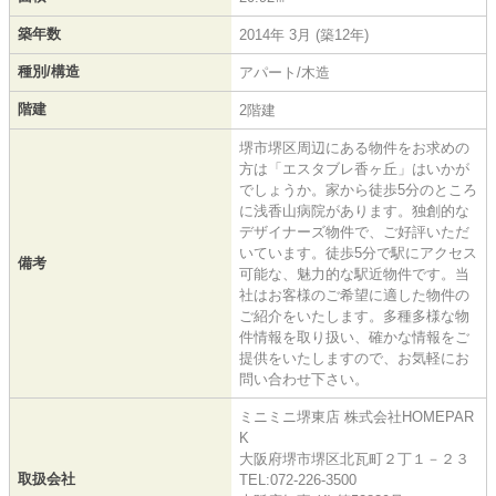
築年数
2014年 3月 (築12年)
種別/構造
アパート/木造
階建
2階建
堺市堺区周辺にある物件をお求めの
方は「エスタブレ香ヶ丘」はいかが
でしょうか。家から徒歩5分のところ
に浅香山病院があります。独創的な
デザイナーズ物件で、ご好評いただ
いています。徒歩5分で駅にアクセス
備考
可能な、魅力的な駅近物件です。当
社はお客様のご希望に適した物件の
ご紹介をいたします。多種多様な物
件情報を取り扱い、確かな情報をご
提供をいたしますので、お気軽にお
問い合わせ下さい。
ミニミニ堺東店 株式会社HOMEPAR
K
大阪府堺市堺区北瓦町２丁１－２３
取扱会社
TEL:072-226-3500