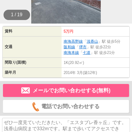
1 / 19
賃料
5万円
南海高野線
「
浅香山
」駅 徒歩5分
交通
阪和線
「
堺市
」駅 徒歩22分
南海本線
「
七道
」駅 徒歩21分
間取り(面積)
1K(20.92㎡)
築年月
2014年 3月(築12年)
メールでお問い合わせする(無料)
電話でお問い合わせする
ぜひ一度見ていただきたい、「エスタブレ香ヶ丘」です。
浅香山病院まで332mです。駅まで歩いてアクセスでき