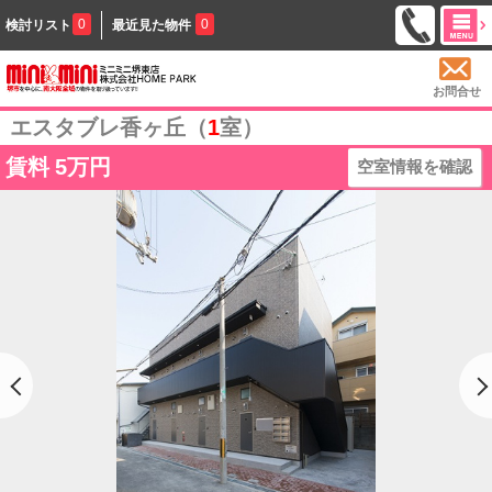
0
0
検討リスト
最近見た物件
お問合せ
エスタブレ香ヶ丘（
1
室）
賃料
5万円
空室情報を確認