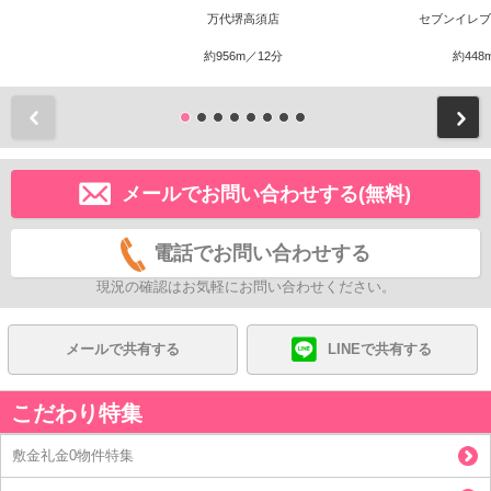
万代堺高須店
セブンイレブ
約956m／12分
約448
前
メールでお問い合わせする(無料)
電話でお問い合わせする
現況の確認はお気軽にお問い合わせください。
メールで共有する
LINEで共有する
こだわり特集
敷金礼金0物件特集