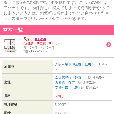
る、徒歩5分の距離に立地する物件です。こちらの物件は
アパートです。物件探しに悩んでしまって時間が掛かって
しまうという方は、お気軽に当社までお問い合わせくださ
い。スタッフがサポートさせていただきます。
空室一覧
5
万
円
NEW
(管理費・共益費 5,000円)
敷：0ヶ月｜礼：0ヶ月
2階 / 1K / 20.92㎡
大阪府
堺市堺区
香ヶ丘町
１丁１４－
所在地
７
南海高野線
「
浅香山
」駅 徒歩5分
交通
阪和線
「
堺市
」駅 徒歩22分
南海本線
「
七道
」駅 徒歩21分
賃料
5万円
管理費等
5,000円
面積
20.92㎡