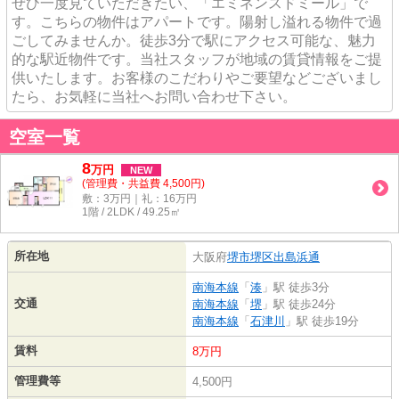
ぜひ一度見ていただきたい、「エミネンスドミール」で
す。こちらの物件はアパートです。陽射し溢れる物件で過
ごしてみませんか。徒歩3分で駅にアクセス可能な、魅力
的な駅近物件です。当社スタッフが地域の賃貸情報をご提
供いたします。お客様のこだわりやご要望などございまし
たら、お気軽に当社へお問い合わせ下さい。
空室一覧
8
万
円
NEW
(管理費・共益費 4,500円)
敷：3万円｜礼：16万円
1階 / 2LDK / 49.25㎡
所在地
大阪府
堺市堺区
出島浜通
南海本線
「
湊
」駅 徒歩3分
交通
南海本線
「
堺
」駅 徒歩24分
南海本線
「
石津川
」駅 徒歩19分
賃料
8万円
管理費等
4,500円