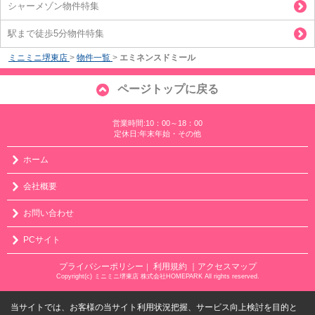
シャーメゾン物件特集
駅まで徒歩5分物件特集
ミニミニ堺東店
>
物件一覧
>
エミネンスドミール
ページトップに戻る
営業時間:10：00～18：00
定休日:年末年始・その他
ホーム
会社概要
お問い合わせ
PCサイト
プライバシーポリシー
利用規約
｜アクセスマップ
｜
Copyright(c) ミニミニ堺東店 株式会社HOMEPARK All rights reserved.
当サイトでは、お客様の当サイト利用状況把握、サービス向上検討を目的と