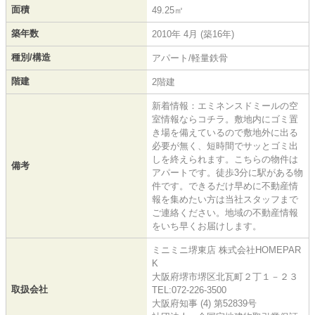
面積
49.25㎡
築年数
2010年 4月 (築16年)
種別/構造
アパート/軽量鉄骨
階建
2階建
新着情報：エミネンスドミールの空
室情報ならコチラ。敷地内にゴミ置
き場を備えているので敷地外に出る
必要が無く、短時間でサッとゴミ出
しを終えられます。こちらの物件は
備考
アパートです。徒歩3分に駅がある物
件です。できるだけ早めに不動産情
報を集めたい方は当社スタッフまで
ご連絡ください。地域の不動産情報
をいち早くお届けします。
ミニミニ堺東店 株式会社HOMEPAR
K
大阪府堺市堺区北瓦町２丁１－２３
取扱会社
TEL:072-226-3500
大阪府知事 (4) 第52839号