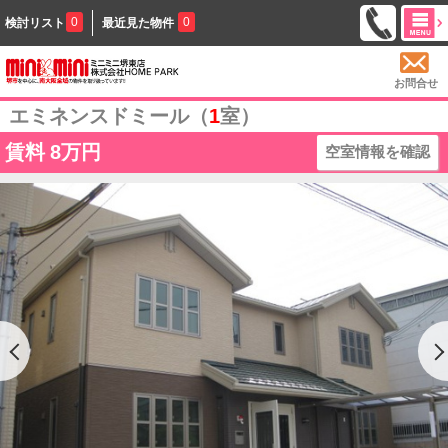
0
0
検討リスト
最近見た物件
お問合せ
エミネンスドミール（
1
室）
賃料
8万円
空室情報を確認