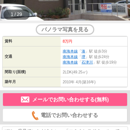
1 / 29
パノラマ写真を見る
賃料
8万円
南海本線
「
湊
」駅 徒歩3分
交通
南海本線
「
堺
」駅 徒歩24分
南海本線
「
石津川
」駅 徒歩19分
間取り(面積)
2LDK(49.25㎡)
築年月
2010年 4月(築16年)
メールでお問い合わせする(無料)
電話でお問い合わせする