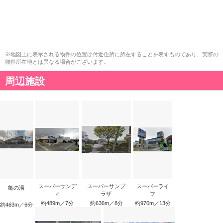
※地図上に表示される物件の位置は付近住所に所在することを表すものであり、実際の
物件所在地とは異なる場合がございます。
周辺施設
スーパーサンデ
スーパーサンプ
スーパーライ
亀の湯
ィ
ラザ
フ
約489m／7分
約636m／8分
約970m／13分
約463m／6分