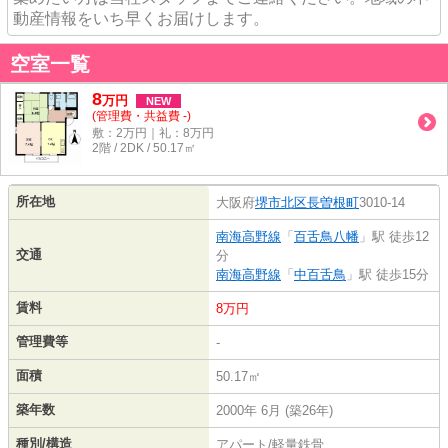
動産情報をいち早くお届けします。
空室一覧
8
万
円
NEW
(管理費・共益費 -)
敷：2万円｜礼：8万円
2階 / 2DK / 50.17㎡
所在地
大阪府
堺市北区
長曽根町
3010-14
南海高野線
「
百舌鳥八幡
」駅 徒歩12
交通
分
南海高野線
「
中百舌鳥
」駅 徒歩15分
賃料
8万円
管理費等
-
面積
50.17㎡
築年数
2000年 6月 (築26年)
種別/構造
アパート/軽量鉄骨