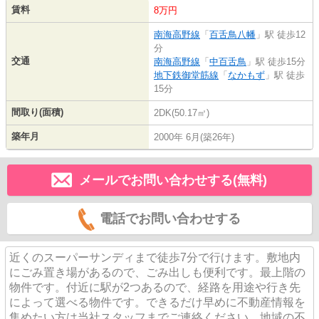
賃料
8万円
南海高野線
「
百舌鳥八幡
」駅 徒歩12
分
交通
南海高野線
「
中百舌鳥
」駅 徒歩15分
地下鉄御堂筋線
「
なかもず
」駅 徒歩
15分
間取り(面積)
2DK(50.17㎡)
築年月
2000年 6月(築26年)
メールでお問い合わせする(無料)
電話でお問い合わせする
近くのスーパーサンディまで徒歩7分で行けます。敷地内
にごみ置き場があるので、ごみ出しも便利です。最上階の
物件です。付近に駅が2つあるので、経路を用途や行き先
によって選べる物件です。できるだけ早めに不動産情報を
集めたい方は当社スタッフまでご連絡ください。地域の不