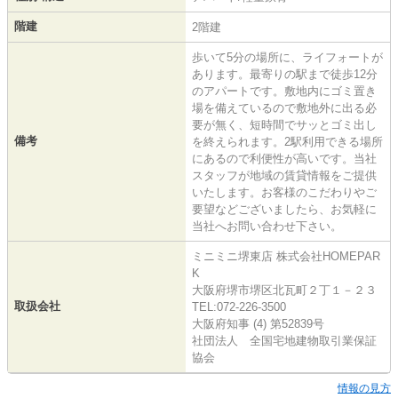
階建
2階建
歩いて5分の場所に、ライフォートが
あります。最寄りの駅まで徒歩12分
のアパートです。敷地内にゴミ置き
場を備えているので敷地外に出る必
要が無く、短時間でサッとゴミ出し
備考
を終えられます。2駅利用できる場所
にあるので利便性が高いです。当社
スタッフが地域の賃貸情報をご提供
いたします。お客様のこだわりやご
要望などございましたら、お気軽に
当社へお問い合わせ下さい。
ミニミニ堺東店 株式会社HOMEPAR
K
大阪府堺市堺区北瓦町２丁１－２３
取扱会社
TEL:072-226-3500
大阪府知事 (4) 第52839号
社団法人 全国宅地建物取引業保証
協会
情報の見方