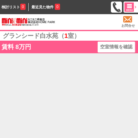
0
0
検討リスト
最近見た物件
お問合せ
グランシード白水苑（
1
室）
賃料
8万円
空室情報を確認