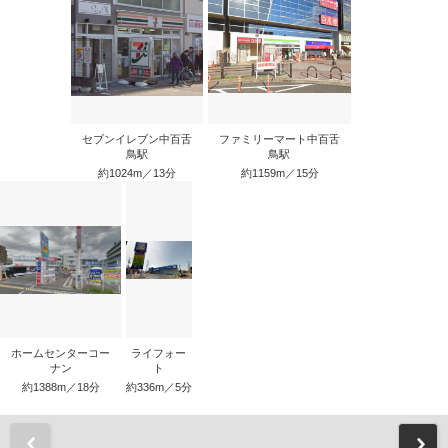
セブンイレブン中百舌
ファミリーマート中百舌
鳥駅
鳥駅
約1024m／13分
約1159m／15分
ホームセンターコー
ライフォー
ナン
ト
約1388m／18分
約336m／5分
前