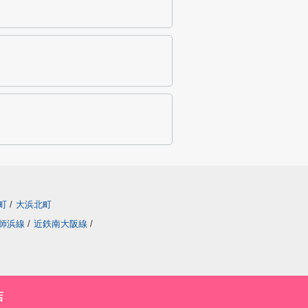
町
/
大浜北町
師浜線
/
近鉄南大阪線
/
店