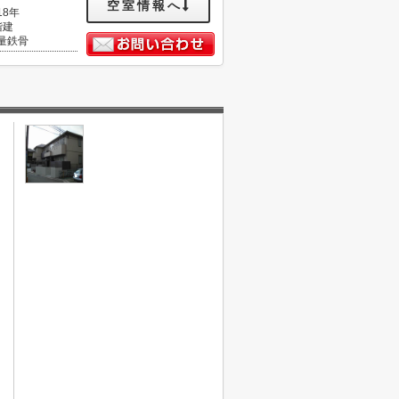
空室情報へ
18年
階建
量鉄骨