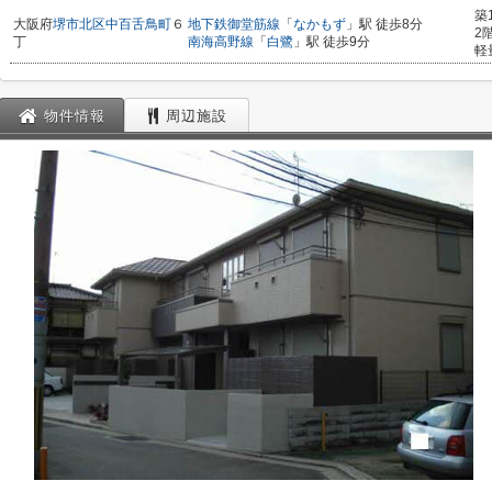
築
大阪府
堺市北区
中百舌鳥町
６
地下鉄御堂筋線
「
なかもず
」駅 徒歩8分
2
丁
南海高野線
「
白鷺
」駅 徒歩9分
軽
物件情報
周辺施設