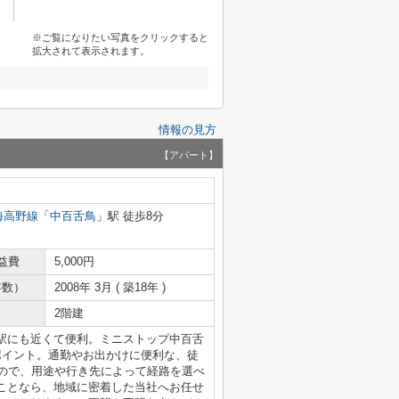
※ご覧になりたい写真をクリックすると
拡大されて表示されます。
情報の見方
【アパート】
海高野線
「
中百舌鳥
」駅 徒歩8分
益費
5,000円
年数）
2008年 3月 ( 築18年 )
2階建
駅にも近くて便利。ミニストップ中百舌
ポイント。通勤やお出かけに便利な、徒
るので、用途や行き先によって経路を選べ
ことなら、地域に密着した当社へお任せ