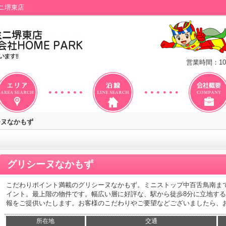
ニ堺東店
営業時間：10
ーヌなかもず
グリシーヌなかもず
こだわりポイント満載のグリシーヌなかもず。ミニストップ中百舌鳥南ま
イント。最上階の物件です。幅広い層に好評な、駅から徒歩8分に立地す
報をご提供いたします。お客様のこだわりやご要望などございましたら、
所在地
交通