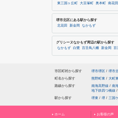
東三国ヶ丘町
大豆塚町
奥本町
南花
堺市北区にある駅から探す
北花田
新金岡
なかもず
グリシーヌなかもず周辺の駅から探す
なかもず
白鷺
百舌鳥八幡
新金岡
百
市区町村から探す
堺市堺区
/
堺市
町名から探す
熊野町東
/
大町
路線から探す
南海高野線
/
南
地下鉄四つ橋線
/
駅から探す
堺東
/
堺
/
三国
ホーム
お客様の声