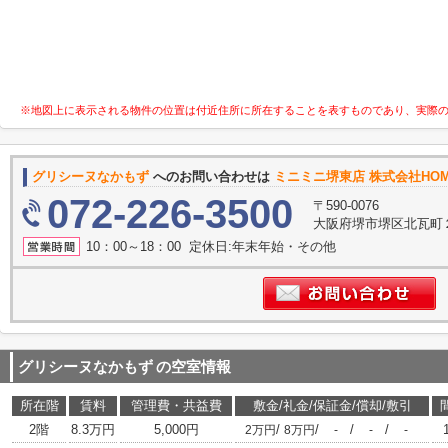
※地図上に表示される物件の位置は付近住所に所在することを表すものであり、実際
グリシーヌなかもず
へのお問い合わせは
ミニミニ堺東店 株式会社HOM
072-226-3500
〒590-0076
大阪府堺市堺区北瓦町
10：00～18：00 定休日:年末年始・その他
グリシーヌなかもず
の空室情報
所在階
賃料
管理費・共益費
敷金/礼金/保証金/償却/敷引
2階
8.3万円
5,000円
/
/
/
/
2万円
8万円
-
-
-