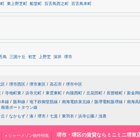
田町
東上野芝町
船堂町
百舌鳥西之町
百舌鳥本町
舌鳥
三国ケ丘
初芝
上野芝
深井
堺市
北区
/
堺市西区
/
堺市東区
/
高石市
/
堺市中区
東
/
寺地町東
/
浜寺元町
/
東雲東町
/
向陵西町
/
北花田町
/
長曽根町
/
新金岡
海本線
/
阪和線
/
地下鉄御堂筋線
/
南海電鉄泉北線
/
阪堺電軌阪堺線
/
南海高
南港ポートタウン線
ケ丘
/
なかもず
/
湊
/
堺市
/
七道
/
東羽衣
/
浜寺公園
/
浅香
堺市・堺区の賃貸ならミニミニ堺東
シャーメゾン物件特集