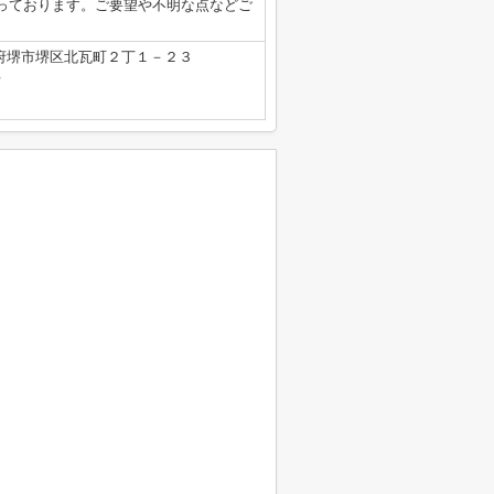
っております。ご要望や不明な点などご
府堺市堺区北瓦町２丁１－２３
号