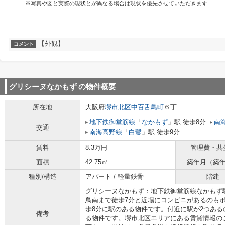
※写真や図と実際の現状とが異なる場合は現状を優先させていただきます
【外観】
コメント
グリシーヌなかもず
の物件概要
所在地
大阪府
堺市北区
中百舌鳥町
６丁
地下鉄御堂筋線
「
なかもず
」駅 徒歩8分
南
交通
南海高野線
「
白鷺
」駅 徒歩9分
賃料
8.3万円
管理費・共
面積
42.75㎡
築年月（築
種別/構造
アパート / 軽量鉄骨
階建
グリシーヌなかもず：地下鉄御堂筋線なかもず
鳥南まで徒歩7分と近場にコンビニがあるのも
歩8分に駅のある物件です。付近に駅が2つあ
備考
る物件です。堺市北区エリアにある賃貸情報の