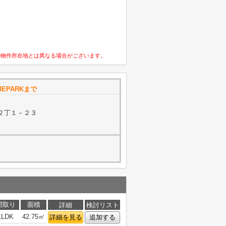
の物件所在地とは異なる場合がございます。
EPARKまで
２丁１－２３
間取り
面積
詳細
検討リスト
1LDK
42.75㎡
詳細を見る
追加する