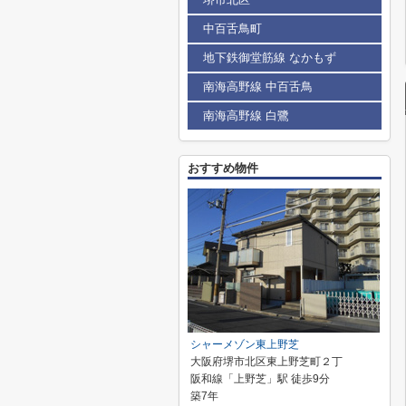
中百舌鳥町
地下鉄御堂筋線 なかもず
南海高野線 中百舌鳥
南海高野線 白鷺
おすすめ物件
シャーメゾン東上野芝
大阪府堺市北区東上野芝町２丁
阪和線「上野芝」駅 徒歩9分
築7年