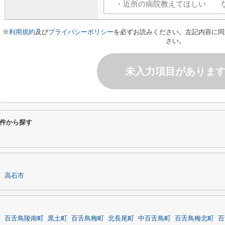
※
利用規約
及び
プライバシーポリシー
を必ずお読みください。左記内容に同
さい。
未入力項目がありま
件から探す
区
高石市
町
百舌鳥陵南町
黒土町
百舌鳥梅町
北長尾町
中百舌鳥町
百舌鳥梅北町
百