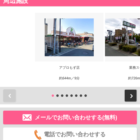
周辺施設
アプロもず店
業務ス
約644m／9分
約726
前
メールでお問い合わせする(無料)
電話でお問い合わせする