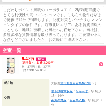
こだわりポイント満載のコーポラスモズ。2駅利用可能で
とても利便性の高いマンションです。こちらの物件は駅ま
で徒歩で14分で到着します。防犯対策もバッチリなマンシ
ョンタイプの物件です。堺市北区エリアにある賃貸情報の
ことなら、地域に密着した当社へお任せ下さい。当社は、
多種多様な賃貸情報を取り扱っております。ご要望や不明
な点などございましたら、お気軽にご連絡下さい。
空室一覧
5.4
万
円
NEW
(管理費・共益費 3,000円)
敷：2万円｜礼：3万円
3階 / 2DK / 42.00㎡
所在地
大阪府
堺市北区
百舌鳥梅北町
５丁
地下鉄御堂筋線
「
なかもず
」駅 徒歩
13～14分
交通
南海高野線
「
百舌鳥八幡
」駅 徒歩10
分