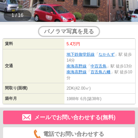
1 / 16
パノラマ写真を見る
賃料
5.4万円
地下鉄御堂筋線
「
なかもず
」駅 徒歩
14分
交通
南海高野線
「
中百舌鳥
」駅 徒歩13分
南海高野線
「
百舌鳥八幡
」駅 徒歩10
分
間取り(面積)
2DK(42.00㎡)
築年月
1988年 6月(築38年)
メールでお問い合わせする(無料)
電話でお問い合わせする