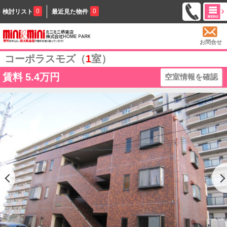
0
0
検討リスト
最近見た物件
お問合せ
コーポラスモズ（
1
室）
賃料
5.4万円
空室情報を確認