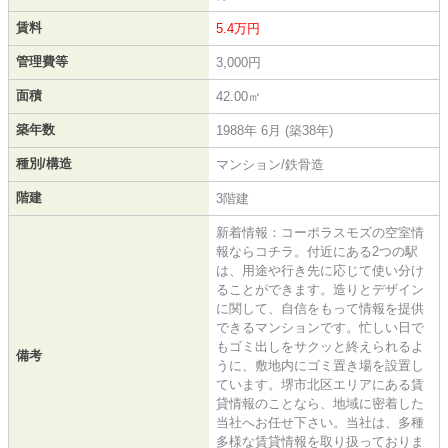
賃料
5.4万円
管理費等
3,000円
面積
42.00㎡
築年数
1988年 6月 (築38年)
種別/構造
マンション/鉄骨造
階建
3階建
新着情報：コーポラスモズの空室情
報ならコチラ。付近にある2つの駅
は、用途や行き先に応じて使い分け
ることができます。造りとデザイン
に関して、自信をもって情報を提供
できるマンションです。忙しい日で
もゴミ出しをサクッと終えられるよ
備考
うに、敷地内にゴミ置き場を設置し
ています。堺市北区エリアにある賃
貸情報のことなら、地域に密着した
当社へお任せ下さい。当社は、多種
多様な賃貸情報を取り扱っておりま