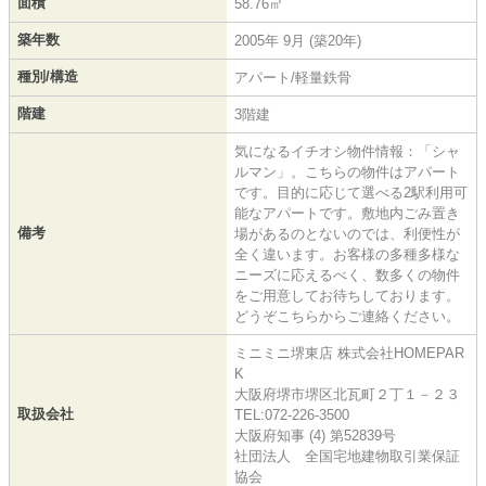
面積
58.76㎡
築年数
2005年 9月 (築20年)
種別/構造
アパート/軽量鉄骨
階建
3階建
気になるイチオシ物件情報：「シャ
ルマン」。こちらの物件はアパート
です。目的に応じて選べる2駅利用可
能なアパートです。敷地内ごみ置き
備考
場があるのとないのでは、利便性が
全く違います。お客様の多種多様な
ニーズに応えるべく、数多くの物件
をご用意してお待ちしております。
どうぞこちらからご連絡ください。
ミニミニ堺東店 株式会社HOMEPAR
K
大阪府堺市堺区北瓦町２丁１－２３
取扱会社
TEL:072-226-3500
大阪府知事 (4) 第52839号
社団法人 全国宅地建物取引業保証
協会