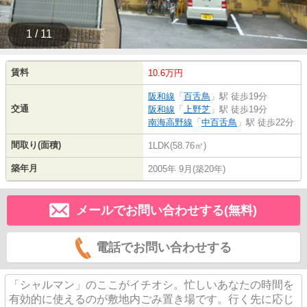
1 / 11
賃料
10.6万円
阪和線
「
百舌鳥
」駅 徒歩19分
交通
阪和線
「
上野芝
」駅 徒歩19分
南海高野線
「
中百舌鳥
」駅 徒歩22分
間取り(面積)
1LDK(58.76㎡)
築年月
2005年 9月(築20年)
メールでお問い合わせする(無料)
電話でお問い合わせする
「シャルマン」のここがイチオシ。忙しいあなたの時間を
有効的に使えるのが敷地内ごみ置き場です。行く先に応じ