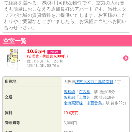
て経路を選べる、2駅利用可能な物件です。空気の入れ替
えも簡単におこなえる通風良好のアパートです。当社スタ
ッフが地域の賃貸情報をご提供いたします。お客様のこだ
わりやご要望などございましたら、お気軽に当社へお問い
合わせ下さい。
空室一覧
10.6
万
円
NEW
(管理費・共益費 6,000円)
敷：0ヶ月｜礼：2ヶ月
1階 / 1LDK / 58.76㎡
所在地
大阪府
堺市北区
百舌鳥陵南町
２丁
阪和線
「
百舌鳥
」駅 徒歩19分
交通
阪和線
「
上野芝
」駅 徒歩19分
南海高野線
「
中百舌鳥
」駅 徒歩22分
賃料
10.6万円
管理費等
6,000円