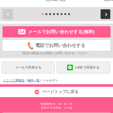
約1754m／22分
約607
前
メールでお問い合わせする(無料)
電話でお問い合わせする
現況の確認はお気軽にお問い合わせください。
メールで共有する
LINEで共有する
ミニミニ堺東店
>
物件一覧
>
シャルマン
ページトップに戻る
営業時間:10：00～18：00
定休日:年末年始・その他