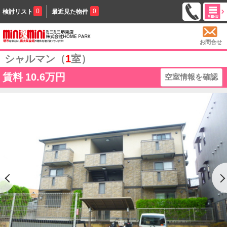
0
0
検討リスト
最近見た物件
お問合せ
シャルマン（
1
室）
賃料
10.6万円
空室情報を確認