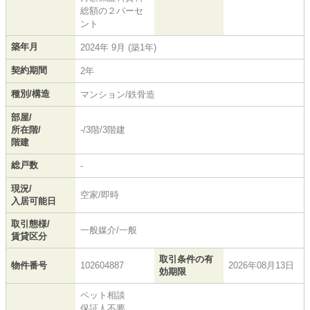
総額の２パーセ
ント
築年月
2024年 9月 (築1年)
契約期間
2年
種別/構造
マンション/鉄骨造
部屋/
所在階/
-/3階/3階建
階建
総戸数
-
現況/
空家/即時
入居可能日
取引態様/
一般媒介/一般
賃貸区分
取引条件の有
物件番号
102604887
2026年08月13日
効期限
ペット相談
保証人不要