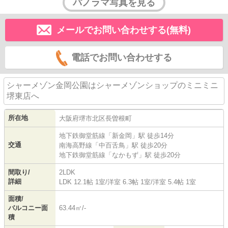
パノラマ写真を見る
メールでお問い合わせする(無料)
電話でお問い合わせする
シャーメゾン金岡公園はシャーメゾンショップのミニミニ
堺東店へ
所在地
大阪府
堺市北区
長曽根町
地下鉄御堂筋線
「
新金岡
」駅 徒歩14分
交通
南海高野線
「
中百舌鳥
」駅 徒歩20分
地下鉄御堂筋線
「
なかもず
」駅 徒歩20分
間取り/
2LDK
詳細
LDK 12.1帖 1室
/
洋室 6.3帖 1室
/
洋室 5.4帖 1室
面積/
バルコニー面
63.44㎡/-
積