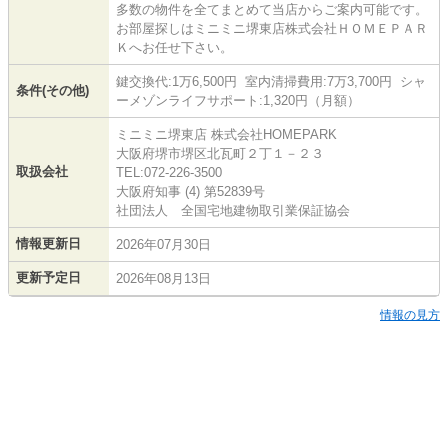
多数の物件を全てまとめて当店からご案内可能です。
お部屋探しはミニミニ堺東店株式会社ＨＯＭＥＰＡＲ
Ｋへお任せ下さい。
鍵交換代:1万6,500円 室内清掃費用:7万3,700円 シャ
条件(その他)
ーメゾンライフサポート:1,320円（月額）
ミニミニ堺東店 株式会社HOMEPARK
大阪府堺市堺区北瓦町２丁１－２３
取扱会社
TEL:072-226-3500
大阪府知事 (4) 第52839号
社団法人 全国宅地建物取引業保証協会
情報更新日
2026年07月30日
更新予定日
2026年08月13日
情報の見方