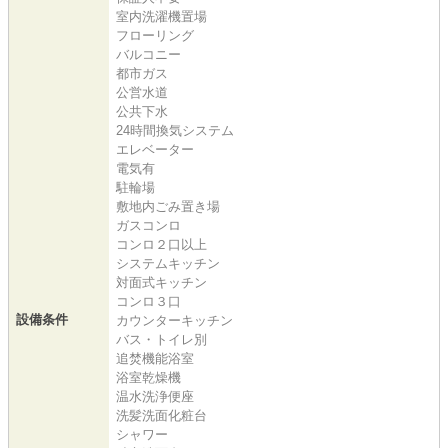
室内洗濯機置場
フローリング
バルコニー
都市ガス
公営水道
公共下水
24時間換気システム
エレベーター
電気有
駐輪場
敷地内ごみ置き場
ガスコンロ
コンロ２口以上
システムキッチン
対面式キッチン
コンロ３口
設備条件
カウンターキッチン
バス・トイレ別
追焚機能浴室
浴室乾燥機
温水洗浄便座
洗髪洗面化粧台
シャワー