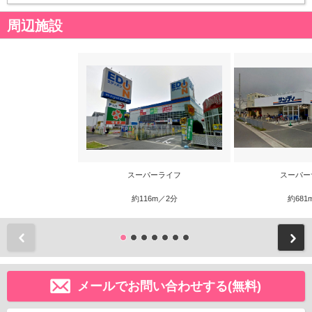
周辺施設
スーパーライフ
スーパー
約116m／2分
約681
前
メールでお問い合わせする(無料)