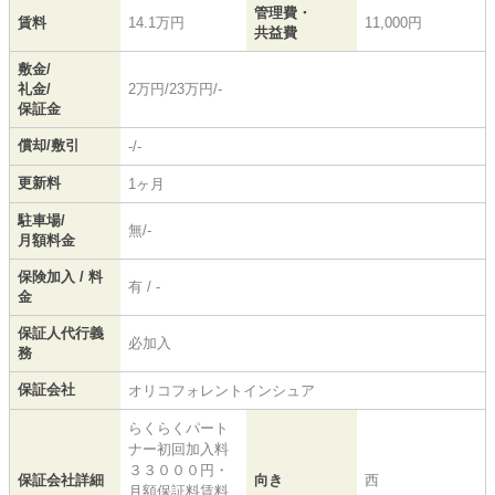
管理費・
賃料
14.1万円
11,000円
共益費
敷金/
礼金/
2万円/23万円/-
保証金
償却/敷引
-/-
更新料
1ヶ月
駐車場/
無/-
月額料金
保険加入 / 料
有 / -
金
保証人代行義
必加入
務
保証会社
オリコフォレントインシュア
らくらくパート
ナー初回加入料
３３０００円・
保証会社詳細
向き
西
月額保証料賃料