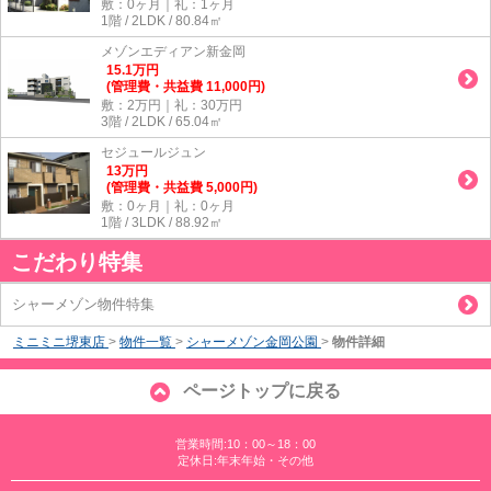
敷：0ヶ月｜礼：1ヶ月
1階 / 2LDK / 80.84㎡
メゾンエディアン新金岡
15.1
万
円
(管理費・共益費 11,000円)
敷：2万円｜礼：30万円
3階 / 2LDK / 65.04㎡
セジュールジュン
13
万
円
(管理費・共益費 5,000円)
敷：0ヶ月｜礼：0ヶ月
1階 / 3LDK / 88.92㎡
こだわり特集
シャーメゾン物件特集
ミニミニ堺東店
>
物件一覧
>
シャーメゾン金岡公園
>
物件詳細
ページトップに戻る
営業時間:10：00～18：00
定休日:年末年始・その他