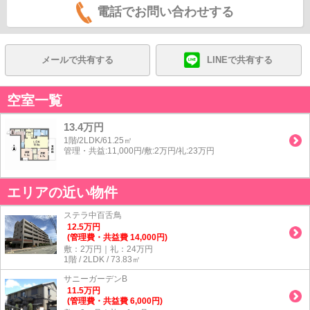
電話でお問い合わせする
メールで共有する
LINEで共有する
空室一覧
13.4万円
1階/2LDK/61.25㎡
管理・共益:11,000円/敷:2万円/礼:23万円
エリアの近い物件
ステラ中百舌鳥
12.5
万
円
(管理費・共益費 14,000円)
敷：2万円｜礼：24万円
1階 / 2LDK / 73.83㎡
サニーガーデンB
11.5
万
円
(管理費・共益費 6,000円)