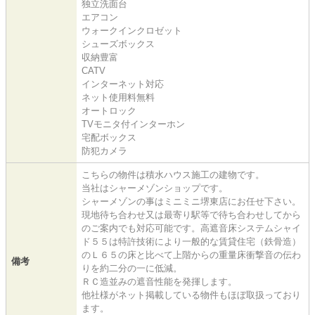
独立洗面台
エアコン
ウォークインクロゼット
シューズボックス
収納豊富
CATV
インターネット対応
ネット使用料無料
オートロック
TVモニタ付インターホン
宅配ボックス
防犯カメラ
こちらの物件は積水ハウス施工の建物です。
当社はシャーメゾンショップです。
シャーメゾンの事はミニミニ堺東店にお任せ下さい。
現地待ち合わせ又は最寄り駅等で待ち合わせしてから
のご案内でも対応可能です。高遮音床システムシャイ
ド５５は特許技術により一般的な賃貸住宅（鉄骨造）
のＬ６５の床と比べて上階からの重量床衝撃音の伝わ
備考
りを約二分の一に低減。
ＲＣ造並みの遮音性能を発揮します。
他社様がネット掲載している物件もほぼ取扱っており
ます。