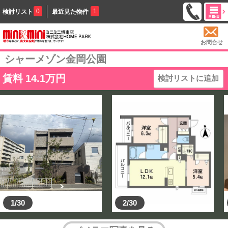
0
1
検討リスト
最近見た物件
お問合せ
シャーメゾン金岡公園
賃料
14.1
万円
検討リストに追加
1/30
2/30