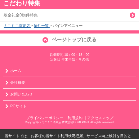
こだわり特集
敷金礼金0物件特集
ミニミニ堺東店
>
物件一覧
>
パインアベニュー
ページトップに戻る
営業時間:10：00～18：00
定休日:年末年始・その他
ホーム
会社概要
お問い合わせ
PCサイト
プライバシーポリシー
利用規約
｜アクセスマップ
｜
Copyright(c) ミニミニ堺東店 株式会社HOMEPARK All rights reserved.
当サイトでは、お客様の当サイト利用状況把握、サービス向上検討を目的と