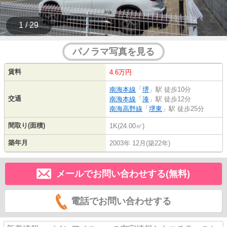
1 / 29
パノラマ写真を見る
賃料
4.6万円
南海本線
「
堺
」駅 徒歩10分
交通
南海本線
「
湊
」駅 徒歩12分
南海高野線
「
堺東
」駅 徒歩25分
間取り(面積)
1K(24.00㎡)
築年月
2003年 12月(築22年)
メールでお問い合わせする(無料)
電話でお問い合わせする