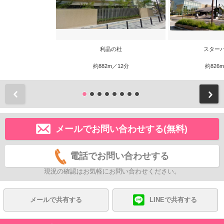
利晶の杜
スター
約882m／12分
約826
前
メールでお問い合わせする(無料)
電話でお問い合わせする
現況の確認はお気軽にお問い合わせください。
メールで共有する
LINEで共有する