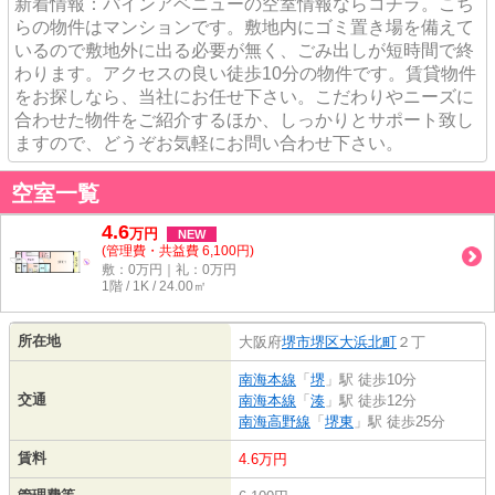
新着情報：パインアベニューの空室情報ならコチラ。こち
らの物件はマンションです。敷地内にゴミ置き場を備えて
いるので敷地外に出る必要が無く、ごみ出しが短時間で終
わります。アクセスの良い徒歩10分の物件です。賃貸物件
をお探しなら、当社にお任せ下さい。こだわりやニーズに
合わせた物件をご紹介するほか、しっかりとサポート致し
ますので、どうぞお気軽にお問い合わせ下さい。
空室一覧
4.6
万
円
NEW
(管理費・共益費 6,100円)
敷：0万円｜礼：0万円
1階 / 1K / 24.00㎡
所在地
大阪府
堺市堺区
大浜北町
２丁
南海本線
「
堺
」駅 徒歩10分
交通
南海本線
「
湊
」駅 徒歩12分
南海高野線
「
堺東
」駅 徒歩25分
賃料
4.6万円