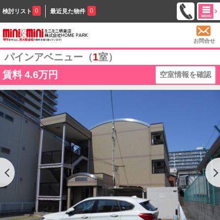
0
0
検討リスト
最近見た物件
お問合せ
パインアベニュー（
1
室）
賃料
4.6万円
空室情報を確認