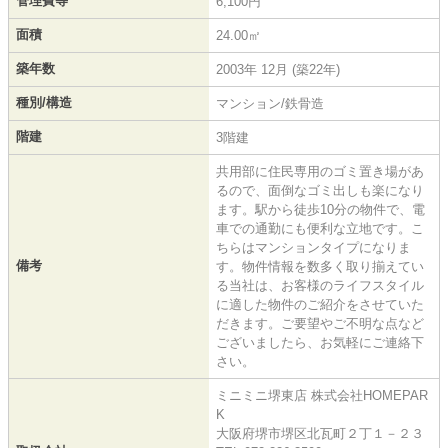
管理費等
6,100円
面積
24.00㎡
築年数
2003年 12月 (築22年)
種別/構造
マンション/鉄骨造
階建
3階建
共用部に住民専用のゴミ置き場があ
るので、面倒なゴミ出しも楽になり
ます。駅から徒歩10分の物件で、電
車での通勤にも便利な立地です。こ
ちらはマンションタイプになりま
備考
す。物件情報を数多く取り揃えてい
る当社は、お客様のライフスタイル
に適した物件のご紹介をさせていた
だきます。ご要望やご不明な点など
ございましたら、お気軽にご連絡下
さい。
ミニミニ堺東店 株式会社HOMEPAR
K
大阪府堺市堺区北瓦町２丁１－２３