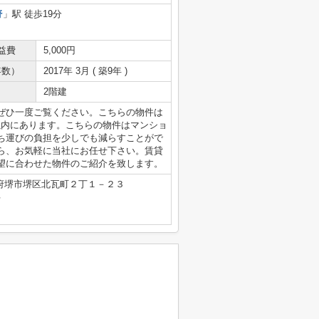
野
」駅 徒歩19分
益費
5,000円
年数）
2017年 3月 ( 築9年 )
2階建
ぜひ一度ご覧ください。こちらの物件は
以内にあります。こちらの物件はマンショ
ち運びの負担を少しでも減らすことがで
ら、お気軽に当社にお任せ下さい。賃貸
望に合わせた物件のご紹介を致します。
府堺市堺区北瓦町２丁１－２３
号