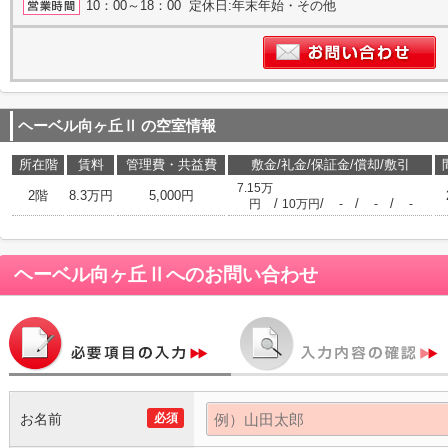
10：00～18：00 定休日:年末年始・その他
ヘーベル向ヶ丘Ⅱ
の空室情報
所在階
賃料
管理費・共益費
敷金/礼金/保証金/償却/敷引
7.15万
2階
8.3万円
5,000円
/
/
/
/
円
10万円
-
-
-
ヘーベル向ヶ丘Ⅱ
へのお問い合わせ
お名前
必須