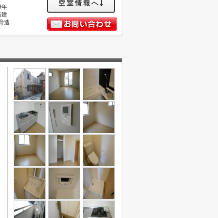
空室情報へ
9年
階建
骨造