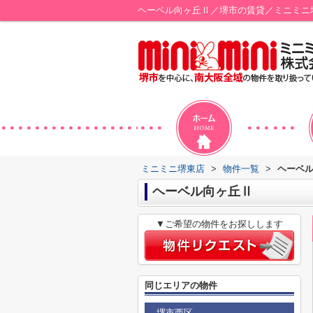
ヘーベル向ヶ丘Ⅱ／堺市の賃貸／ミニミニ
ミニミニ堺東店
>
物件一覧
>
ヘーベ
ヘーベル向ヶ丘Ⅱ
▼ご希望の物件をお探しします
同じエリアの物件
堺市西区