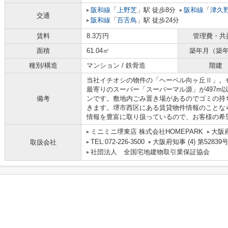
阪和線
「
上野芝
」駅 徒歩8分
阪和線
「
津久
交通
阪和線
「
百舌鳥
」駅 徒歩24分
賃料
8.3万円
管理費・共
面積
61.04㎡
築年月（築
種別/構造
マンション / 鉄骨造
階建
当社イチオシの物件の「ヘーベル向ヶ丘Ⅱ」。
最寄りのスーパー「スーパーマル源」が497m
備考
ンです。敷地内ごみ置き場があるのでゴミの持
きます。堺市西区にある賃貸物件情報のことな
情報を豊富に取り扱っているので、お客様の希
ミニミニ堺東店 株式会社HOMEPARK
大阪
TEL:072-226-3500
大阪府知事 (4) 第52839
取扱会社
社団法人 全国宅地建物取引業保証協会