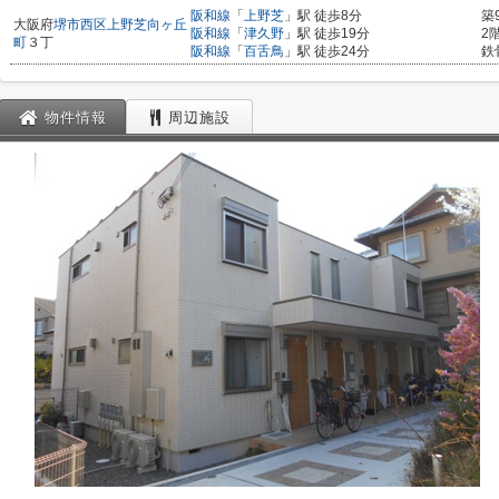
阪和線
「
上野芝
」駅 徒歩8分
築
大阪府
堺市西区
上野芝向ヶ丘
阪和線
「
津久野
」駅 徒歩19分
2
町
３丁
阪和線
「
百舌鳥
」駅 徒歩24分
鉄
物件情報
周辺施設