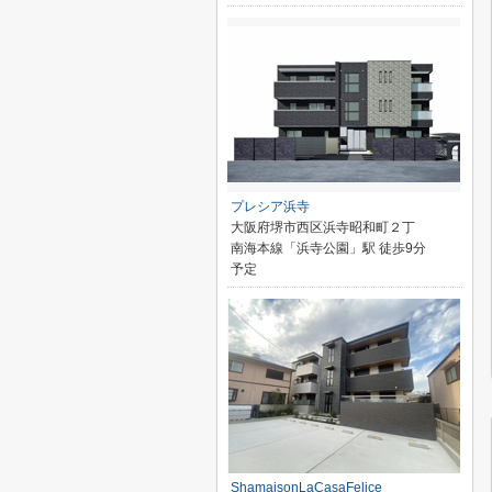
プレシア浜寺
大阪府堺市西区浜寺昭和町２丁
南海本線「浜寺公園」駅 徒歩9分
予定
ShamaisonLaCasaFelice