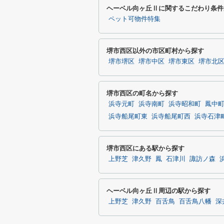
ヘーベル向ヶ丘Ⅱに関するこだわり条件
ペット可物件特集
堺市西区以外の市区町村から探す
堺市堺区
堺市中区
堺市東区
堺市北
堺市西区の町名から探す
浜寺元町
浜寺南町
浜寺昭和町
鳳中
浜寺船尾町東
浜寺船尾町西
浜寺石津
堺市西区にある駅から探す
上野芝
津久野
鳳
石津川
諏訪ノ森
ヘーベル向ヶ丘Ⅱ周辺の駅から探す
上野芝
津久野
百舌鳥
百舌鳥八幡
深