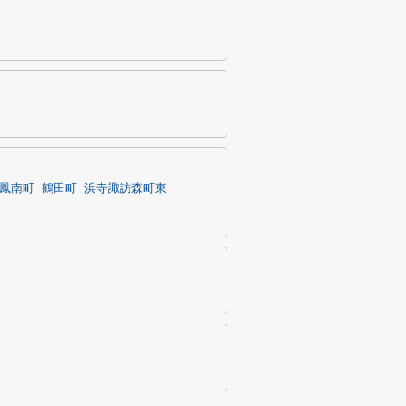
鳳南町
鶴田町
浜寺諏訪森町東