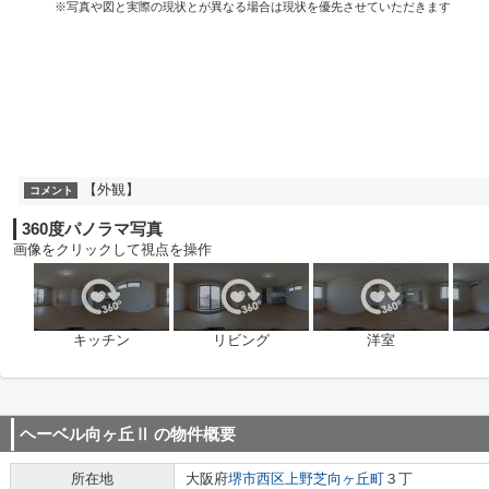
※写真や図と実際の現状とが異なる場合は現状を優先させていただきます
【外観】
コメント
360度パノラマ写真
画像をクリックして視点を操作
キッチン
リビング
洋室
ヘーベル向ヶ丘Ⅱ
の物件概要
所在地
大阪府
堺市西区
上野芝向ヶ丘町
３丁