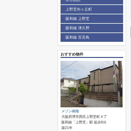
上野芝向ヶ丘町
阪和線 上野芝
阪和線 津久野
阪和線 百舌鳥
おすすめ物件
メゾン南陵
大阪府堺市西区上野芝町４丁
阪和線「上野芝」駅 徒歩8分
築21年