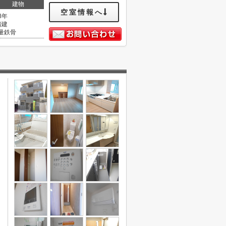
建物
空室情報へ
8年
階建
量鉄骨