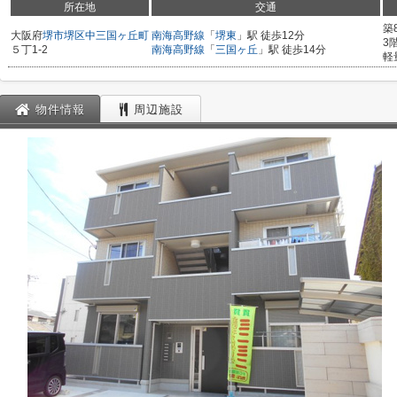
所在地
交通
築
大阪府
堺市堺区
中三国ヶ丘町
南海高野線
「
堺東
」駅 徒歩12分
3
５丁1-2
南海高野線
「
三国ヶ丘
」駅 徒歩14分
軽
物件情報
周辺施設