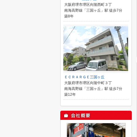
大阪府堺市堺区向陵西町３丁
南海高野線「三国ヶ丘」駅 徒歩7分
築8年
ＥＣＲＡＲＧＥ三国ヶ丘
大阪府堺市堺区向陵中町３丁
南海高野線「三国ヶ丘」駅 徒歩7分
築12年