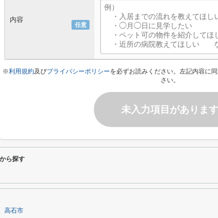
内容
任意
※
利用規約
及び
プライバシーポリシー
を必ずお読みください。左記内容に同
さい。
未入力項目がありま
から探す
区
高石市