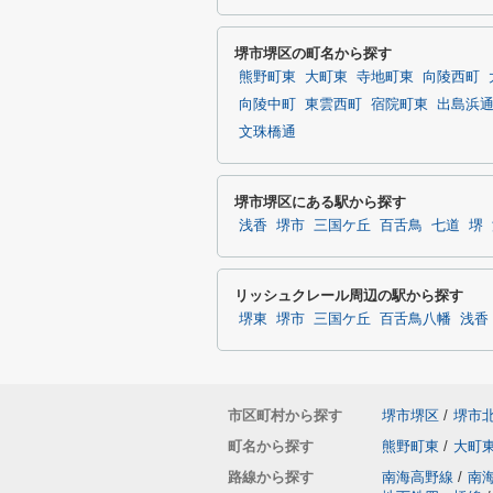
堺市堺区の町名から探す
熊野町東
大町東
寺地町東
向陵西町
向陵中町
東雲西町
宿院町東
出島浜
文珠橋通
堺市堺区にある駅から探す
浅香
堺市
三国ケ丘
百舌鳥
七道
堺
リッシュクレール周辺の駅から探す
堺東
堺市
三国ケ丘
百舌鳥八幡
浅香
市区町村から探す
堺市堺区
/
堺市
町名から探す
熊野町東
/
大町
路線から探す
南海高野線
/
南