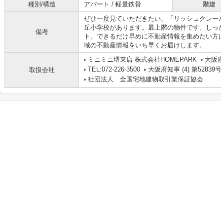
種別/構造
アパート / 軽量鉄骨
階建
ぜひ一度見ていただきたい、「リッシュクレール
丘小学校があります。最上階の物件です。しっ
備考
ト。できるだけ早めに不動産情報を集めたい方
域の不動産情報をいち早くお届けします。
ミニミニ堺東店 株式会社HOMEPARK
大阪
TEL:072-226-3500
大阪府知事 (4) 第52839
取扱会社
社団法人 全国宅地建物取引業保証協会