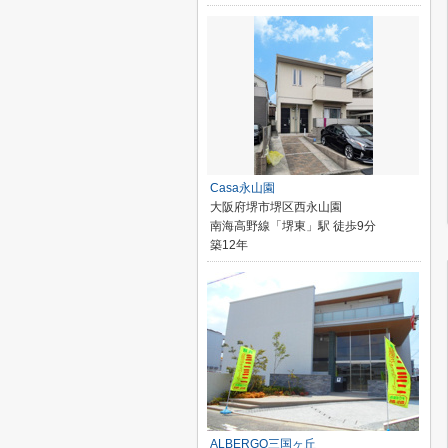
Casa永山園
大阪府堺市堺区西永山園
南海高野線「堺東」駅 徒歩9分
築12年
ALBERGO三国ヶ丘