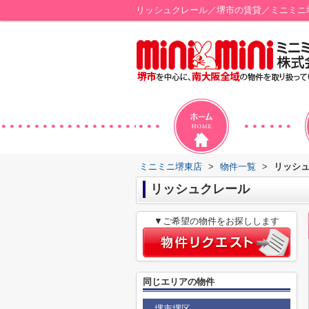
リッシュクレール／堺市の賃貸／ミニミニ
ミニミニ堺東店
>
物件一覧
>
リッシ
リッシュクレール
▼ご希望の物件をお探しします
同じエリアの物件
堺市堺区