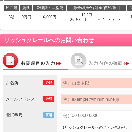
所在階
賃料
管理費・共益費
敷金/礼金/保証金/償却/敷引
15.5万
3階
9万円
6,000円
/
/
/
/
0ヶ月
円
-
-
-
リッシュクレール
へのお問い合わせ
お名前
必須
メールアドレス
必須
電話番号
任意
【リッシュクレールへのお問い合わせ】