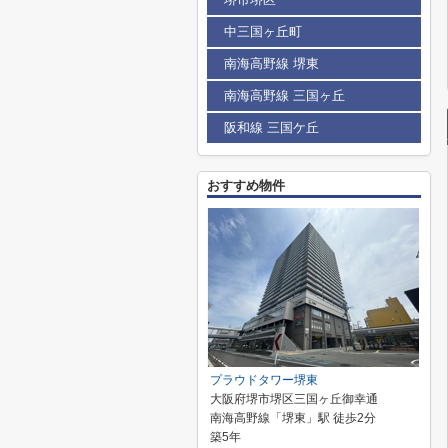
中三国ヶ丘町
南海高野線 堺東
南海高野線 三国ヶ丘
阪和線 三国ケ丘
おすすめ物件
プラウドタワー堺東
大阪府堺市堺区三国ヶ丘御幸通
南海高野線「堺東」駅 徒歩2分
築5年