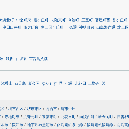
大浜北町
中之町東
霞ヶ丘町
向陵東町
今池町
三宝町
宿屋町西
香ヶ丘町
通
中田出井町
市之町東
南三国ヶ丘町
一条通
神明町東
出島海岸通
北三国
湊
浅香山
堺東
百舌鳥八幡
浅香山
百舌鳥
新金岡
なかもず
堺
七道
北花田
上野芝
湊
北区
/
堺市西区
/
堺市東区
/
高石市
/
堺市中区
東
/
寺地町東
/
浜寺元町
/
東雲東町
/
北花田町
/
向陵西町
/
新金岡町
/
長曽根
海本線
/
阪和線
/
地下鉄御堂筋線
/
南海電鉄泉北線
/
阪堺電軌阪堺線
/
南海高