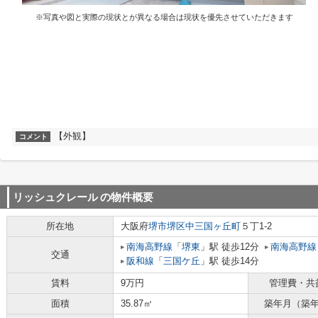
※写真や図と実際の現状とが異なる場合は現状を優先させていただきます
【外観】
コメント
リッシュクレール
の物件概要
所在地
大阪府
堺市堺区
中三国ヶ丘町
５丁1-2
南海高野線
「
堺東
」駅 徒歩12分
南海高野線
交通
阪和線
「
三国ケ丘
」駅 徒歩14分
賃料
9万円
管理費・共
面積
35.87㎡
築年月（築