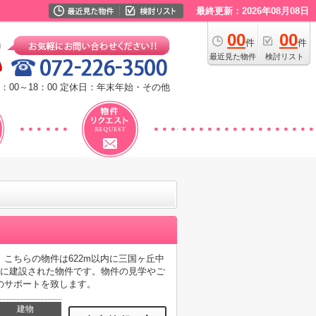
最終更新：2026年08月08日
00
00
件
件
最近見た物件
検討リスト
：00～18：00
定休日：年末年始・その他
」。こちらの物件は622m以内に三国ヶ丘中
年に建設された物件です。物件の見学やご
のサポートを致します。
建物