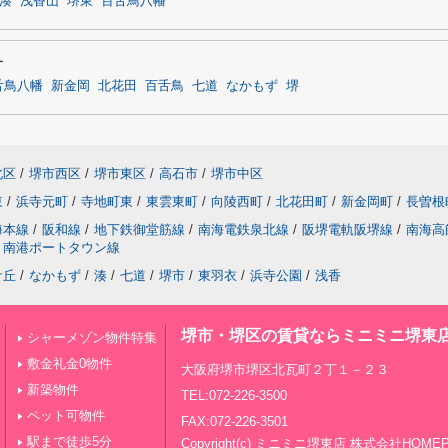
湊
浅香山
堺東
百舌鳥八幡
す
舌鳥八幡
新金岡
北花田
百舌鳥
七道
なかもず
堺
北区
/
堺市西区
/
堺市東区
/
高石市
/
堺市中区
東
/
浜寺元町
/
寺地町東
/
東雲東町
/
向陵西町
/
北花田町
/
新金岡町
/
長曽根
海本線
/
阪和線
/
地下鉄御堂筋線
/
南海電鉄泉北線
/
阪堺電軌阪堺線
/
南海高
南港ポートタウン線
ケ丘
/
なかもず
/
湊
/
七道
/
堺市
/
東羽衣
/
浜寺公園
/
浅香
堺市・堺区の賃貸ならミニミニ堺東
シャーメゾン物件特集
敷金礼金0物件
大阪府堺市堺区北瓦町２丁１－２３
新築物件
TEL:072-226-3500
ペット可物件
FAX:072-226-3501
駅まで徒歩5分
Copyright(c) ミニミニ堺東店 株式会社HOME