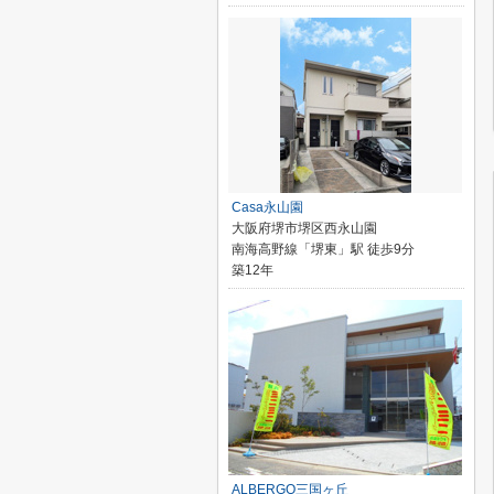
Casa永山園
大阪府堺市堺区西永山園
南海高野線「堺東」駅 徒歩9分
築12年
ALBERGO三国ヶ丘