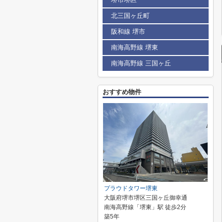
北三国ヶ丘町
阪和線 堺市
南海高野線 堺東
南海高野線 三国ヶ丘
おすすめ物件
プラウドタワー堺東
大阪府堺市堺区三国ヶ丘御幸通
南海高野線「堺東」駅 徒歩2分
築5年