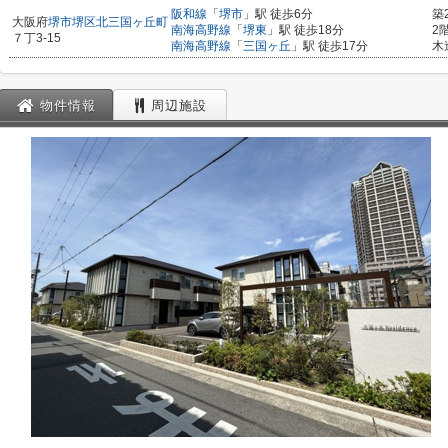
阪和線
「
堺市
」駅 徒歩6分
築
大阪府
堺市堺区
北三国ヶ丘町
南海高野線
「
堺東
」駅 徒歩18分
2
７丁3-15
南海高野線
「
三国ヶ丘
」駅 徒歩17分
木
物件情報
周辺施設