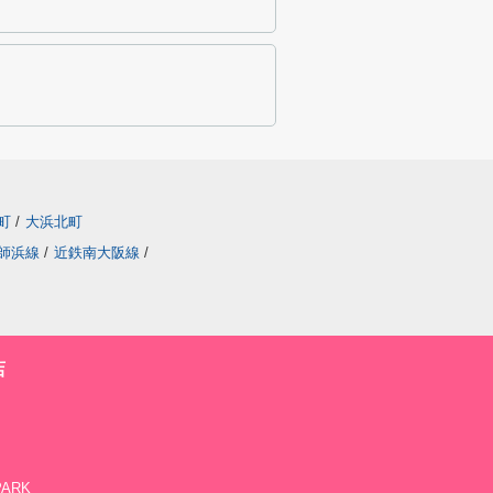
町
/
大浜北町
師浜線
/
近鉄南大阪線
/
店
PARK