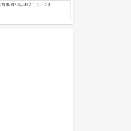
府堺市堺区北瓦町２丁１－２３
号