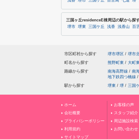
浅香
堺市
三国ケ丘
百舌鳥
七道
堺
三国ヶ丘residenceE棟周辺の駅から探
堺市
堺東
三国ケ丘
浅香
浅香山
百
市区町村から探す
堺市堺区
/
堺市
町名から探す
熊野町東
/
大町
路線から探す
南海高野線
/
南
地下鉄四つ橋線
/
駅から探す
堺東
/
堺
/
三国
ホーム
お客様の声
会社概要
スタッフ紹介
プライバシーポリシー
周辺施設検索
利用規約
お問い合わせ
サイトマップ