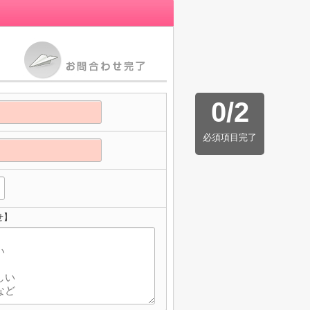
0
/
2
必須項目完了
せ】