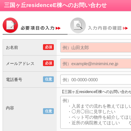
三国ヶ丘residenceE棟
へのお問い合わせ
お名前
必須
メールアドレス
必須
電話番号
任意
【三国ヶ丘residenceE棟へのお問い合わ
内容
任意