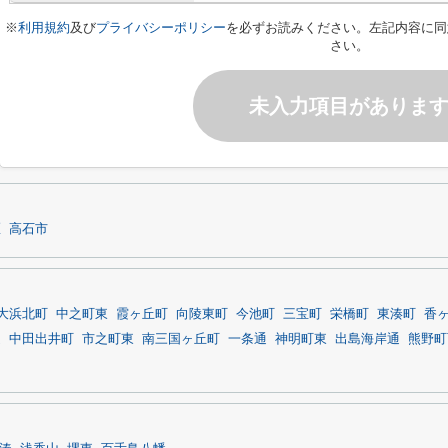
※
利用規約
及び
プライバシーポリシー
を必ずお読みください。左記内容に同
さい。
未入力項目がありま
区
高石市
大浜北町
中之町東
霞ヶ丘町
向陵東町
今池町
三宝町
栄橋町
東湊町
香
通
中田出井町
市之町東
南三国ヶ丘町
一条通
神明町東
出島海岸通
熊野町