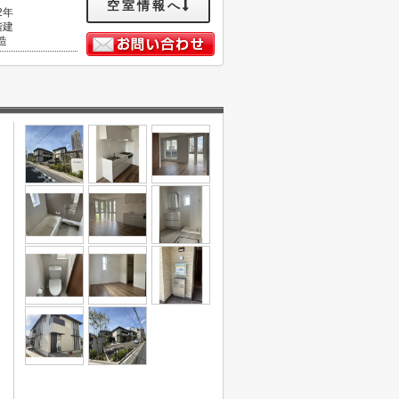
空室情報へ
2年
階建
造