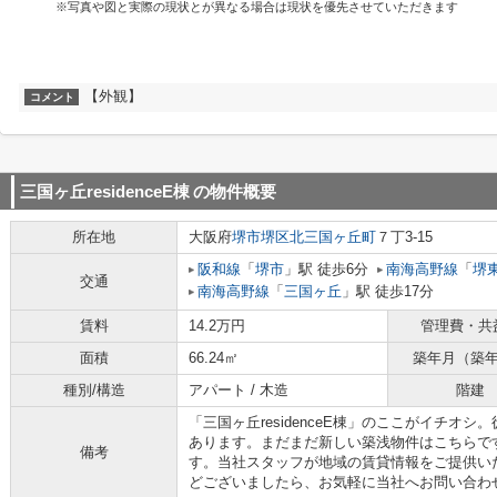
※写真や図と実際の現状とが異なる場合は現状を優先させていただきます
【外観】
コメント
三国ヶ丘residenceE棟
の物件概要
所在地
大阪府
堺市堺区
北三国ヶ丘町
７丁3-15
阪和線
「
堺市
」駅 徒歩6分
南海高野線
「
堺
交通
南海高野線
「
三国ヶ丘
」駅 徒歩17分
賃料
14.2万円
管理費・共
面積
66.24㎡
築年月（築
種別/構造
アパート / 木造
階建
「三国ヶ丘residenceE棟」のここがイチオ
あります。まだまだ新しい築浅物件はこちらで
備考
す。当社スタッフが地域の賃貸情報をご提供い
どございましたら、お気軽に当社へお問い合わ