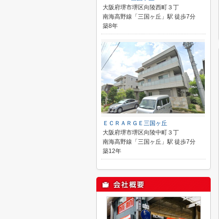
大阪府堺市堺区向陵西町３丁
南海高野線「三国ヶ丘」駅 徒歩7分
築8年
ＥＣＲＡＲＧＥ三国ヶ丘
大阪府堺市堺区向陵中町３丁
南海高野線「三国ヶ丘」駅 徒歩7分
築12年