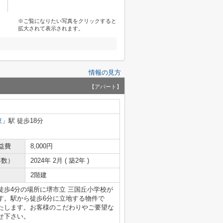
※ご覧になりたい写真をクリックすると
拡大されて表示されます。
情報の見方
【アパート】
東
」駅 徒歩18分
益費
8,000円
年数）
2024年 2月 ( 築2年 )
2階建
シ。徒歩4分の場所に堺市立 三国丘小学校が
す。駅から徒歩6分に立地する物件で
たします。お客様のこだわりやご要望な
せ下さい。