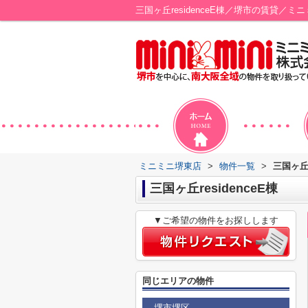
三国ヶ丘residenceE棟／堺市の賃貸／ミ
ミニミニ堺東店
>
物件一覧
>
三国ヶ丘r
三国ヶ丘residenceE棟
▼ご希望の物件をお探しします
同じエリアの物件
堺市堺区