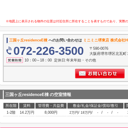
※地図上に表示される物件の位置は付近住所に所在することを表すものであり、実際
三国ヶ丘residenceE棟
へのお問い合わせは
ミニミニ堺東店 株式会社H
072-226-3500
〒590-0076
大阪府堺市堺区北瓦町
10：00～18：00 定休日:年末年始・その他
三国ヶ丘residenceE棟
の空室情報
所在階
賃料
管理費・共益費
敷金/礼金/保証金/償却/敷引
1-2階
14.2万円
8,000円
/
/
/
/
2万円
18万円
-
-
-