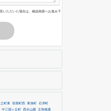
意いただいた場合は、確認画面へお進み下
す
車之町東
宿屋町西
東湊町
石津町
中三国ヶ丘町
西永山園
文珠橋通