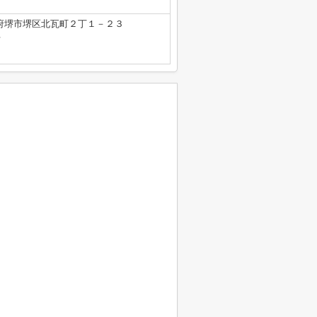
府堺市堺区北瓦町２丁１－２３
号