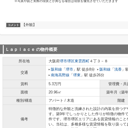
※写真や図と実際の現状とが異なる場合は現状を優先させていただきます
【外観】
コメント
Ｌａｐｌａｃｅ
の物件概要
所在地
大阪府
堺市堺区
東雲西町
４丁３－８
阪和線
「
堺市
」駅 徒歩8分
阪和線
「
浅香
」駅
交通
南海高野線
「
堺東
」駅 徒歩26分
賃料
5.3万円
管理費・共
面積
20.96㎡
築年月（築
種別/構造
アパート / 木造
階建
特徴的な外観と洗練された設計の内装を持つデ
す。築9年でしっかりとした作りが特徴の物件
備考
件です。堺市堺区エリアにある賃貸情報のこと
い。当社は、多種多様な賃貸情報を取り扱って