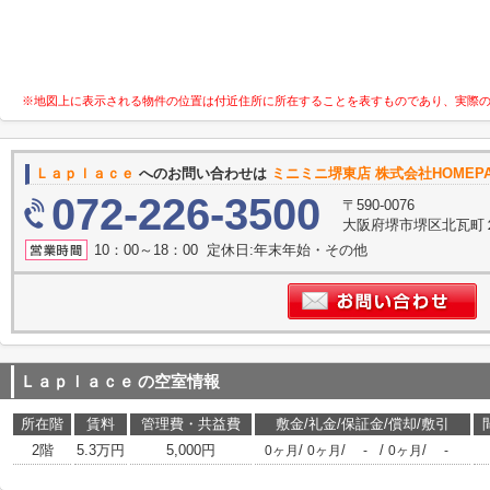
※地図上に表示される物件の位置は付近住所に所在することを表すものであり、実際
Ｌａｐｌａｃｅ
へのお問い合わせは
ミニミニ堺東店 株式会社HOMEP
072-226-3500
〒590-0076
大阪府堺市堺区北瓦町
10：00～18：00 定休日:年末年始・その他
Ｌａｐｌａｃｅ
の空室情報
所在階
賃料
管理費・共益費
敷金/礼金/保証金/償却/敷引
2階
5.3万円
5,000円
/
/
/
/
0ヶ月
0ヶ月
-
0ヶ月
-