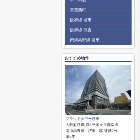
東雲西町
阪和線 堺市
阪和線 浅香
南海高野線 堺東
おすすめ物件
プラウドタワー堺東
大阪府堺市堺区三国ヶ丘御幸通
南海高野線「堺東」駅 徒歩2分
築5年