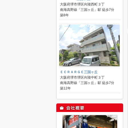
大阪府堺市堺区向陵西町３丁
南海高野線「三国ヶ丘」駅 徒歩7分
築8年
ＥＣＲＡＲＧＥ三国ヶ丘
大阪府堺市堺区向陵中町３丁
南海高野線「三国ヶ丘」駅 徒歩7分
築12年