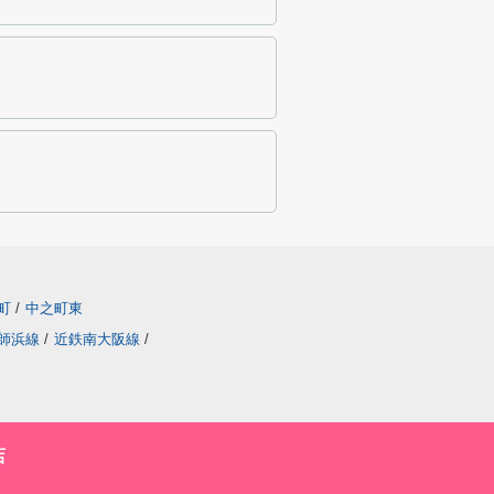
町
/
中之町東
師浜線
/
近鉄南大阪線
/
店