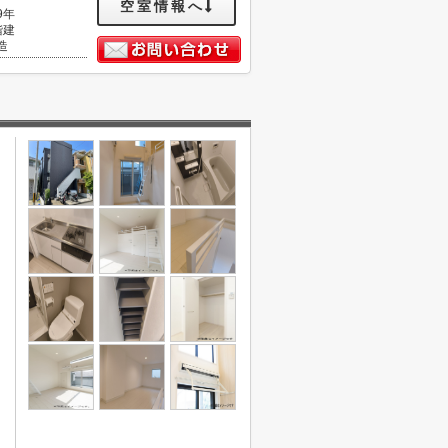
空室情報へ
9年
階建
造