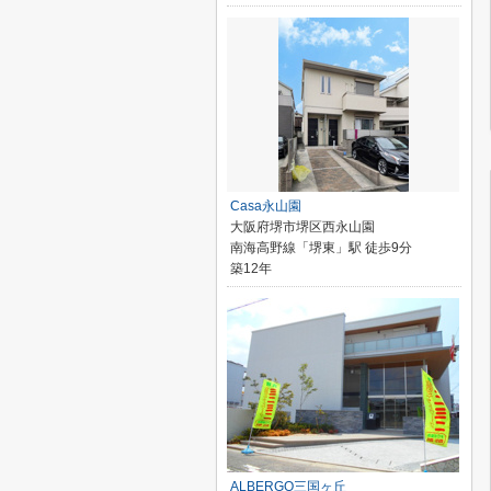
Casa永山園
大阪府堺市堺区西永山園
南海高野線「堺東」駅 徒歩9分
築12年
ALBERGO三国ヶ丘