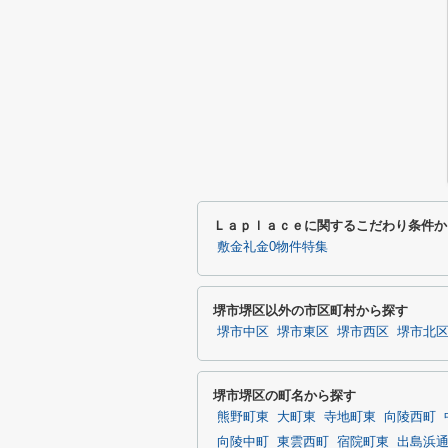
Ｌａｐｌａｃｅに関するこだわり条件か
敷金礼金0物件特集
堺市堺区以外の市区町村から探す
堺市中区
堺市東区
堺市西区
堺市北
堺市堺区の町名から探す
熊野町東
大町東
寺地町東
向陵西町
向陵中町
東雲西町
宿院町東
出島浜