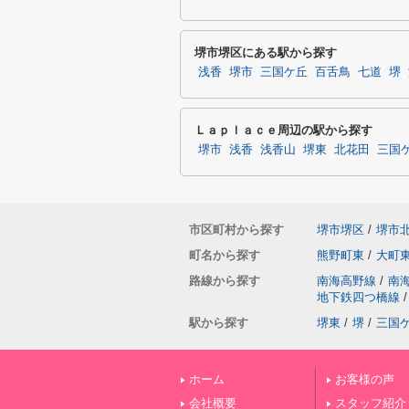
堺市堺区にある駅から探す
浅香
堺市
三国ケ丘
百舌鳥
七道
堺
Ｌａｐｌａｃｅ周辺の駅から探す
堺市
浅香
浅香山
堺東
北花田
三国
市区町村から探す
堺市堺区
/
堺市
町名から探す
熊野町東
/
大町
路線から探す
南海高野線
/
南
地下鉄四つ橋線
/
駅から探す
堺東
/
堺
/
三国
ホーム
お客様の声
会社概要
スタッフ紹介