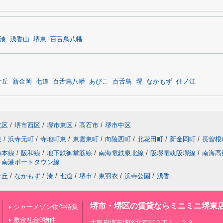
湊
浅香山
堺東
百舌鳥八幡
ケ丘
新金岡
七道
百舌鳥八幡
あびこ
百舌鳥
堺
なかもず
住ノ江
北区
/
堺市西区
/
堺市東区
/
高石市
/
堺市中区
東
/
浜寺元町
/
寺地町東
/
東雲東町
/
向陵西町
/
北花田町
/
新金岡町
/
長曽根
海本線
/
阪和線
/
地下鉄御堂筋線
/
南海電鉄泉北線
/
阪堺電軌阪堺線
/
南海高
南港ポートタウン線
ケ丘
/
なかもず
/
湊
/
七道
/
堺市
/
東羽衣
/
浜寺公園
/
浅香
堺市・堺区の賃貸ならミニミニ堺東
シャーメゾン物件特集
敷金礼金0物件
大阪府堺市堺区北瓦町２丁１－２３