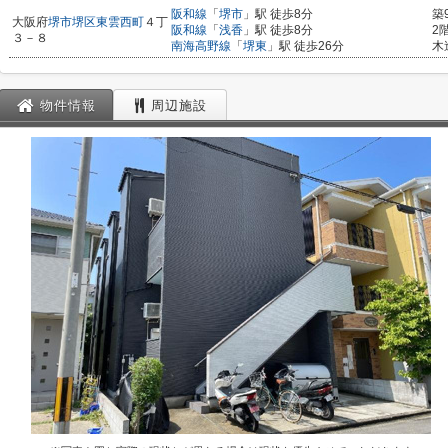
阪和線
「
堺市
」駅 徒歩8分
築
大阪府
堺市堺区
東雲西町
４丁
阪和線
「
浅香
」駅 徒歩8分
2
３－８
南海高野線
「
堺東
」駅 徒歩26分
木
物件情報
周辺施設