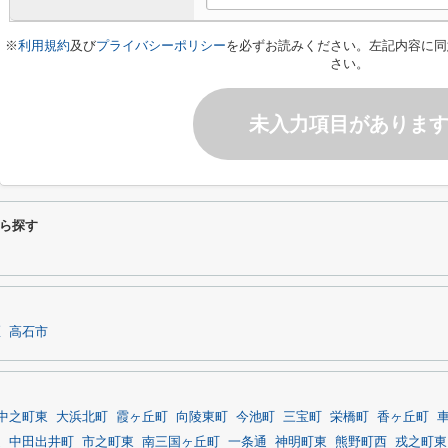
※
利用規約
及び
プライバシーポリシー
を必ずお読みください。左記内容に同
さい。
未入力項目がありま
ら探す
区
高石市
中之町東
大浜北町
霞ヶ丘町
向陵東町
今池町
三宝町
栄橋町
香ヶ丘町
通
中田出井町
市之町東
南三国ヶ丘町
一条通
神明町東
熊野町西
戎之町東