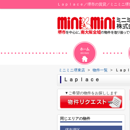
Ｌａｐｌａｃｅ／堺市の賃貸／ミニミニ堺
ミニミニ堺東店
>
物件一覧
>
Ｌａｐ
Ｌａｐｌａｃｅ
▼ご希望の物件をお探しします
同じエリアの物件
堺市堺区