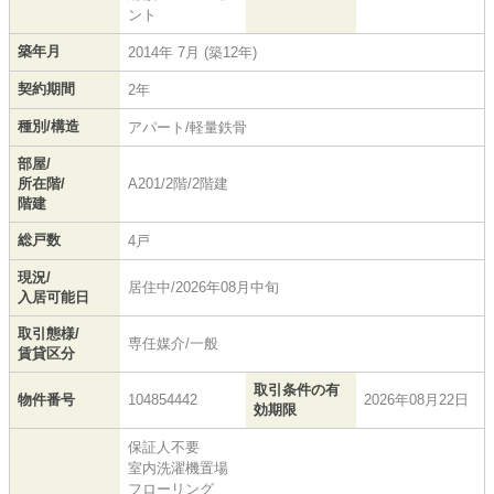
ント
築年月
2014年 7月 (築12年)
契約期間
2年
種別/構造
アパート/軽量鉄骨
部屋/
所在階/
A201/2階/2階建
階建
総戸数
4戸
現況/
居住中/2026年08月中旬
入居可能日
取引態様/
専任媒介/一般
賃貸区分
取引条件の有
物件番号
104854442
2026年08月22日
効期限
保証人不要
室内洗濯機置場
フローリング