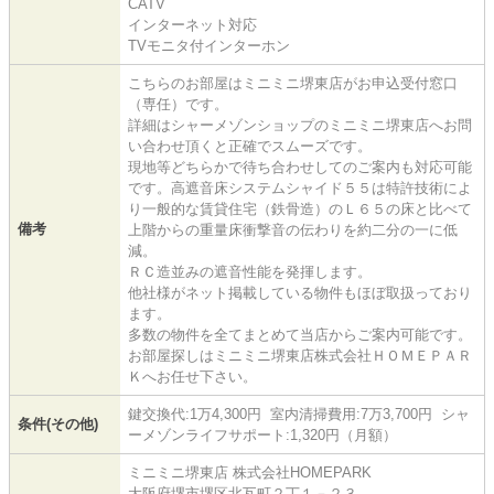
CATV
インターネット対応
TVモニタ付インターホン
こちらのお部屋はミニミニ堺東店がお申込受付窓口
（専任）です。
詳細はシャーメゾンショップのミニミニ堺東店へお問
い合わせ頂くと正確でスムーズです。
現地等どちらかで待ち合わせしてのご案内も対応可能
です。高遮音床システムシャイド５５は特許技術によ
り一般的な賃貸住宅（鉄骨造）のＬ６５の床と比べて
備考
上階からの重量床衝撃音の伝わりを約二分の一に低
減。
ＲＣ造並みの遮音性能を発揮します。
他社様がネット掲載している物件もほぼ取扱っており
ます。
多数の物件を全てまとめて当店からご案内可能です。
お部屋探しはミニミニ堺東店株式会社ＨＯＭＥＰＡＲ
Ｋへお任せ下さい。
鍵交換代:1万4,300円 室内清掃費用:7万3,700円 シャ
条件(その他)
ーメゾンライフサポート:1,320円（月額）
ミニミニ堺東店 株式会社HOMEPARK
大阪府堺市堺区北瓦町２丁１－２３