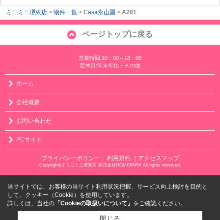
ミニミニ堺東店
>
物件一覧
>
Casa永山園
>
A201
ページトップに戻る
営業時間:10：00～18：00
定休日:年末年始・その他
ホーム
会社概要
お問い合わせ
PCサイト
プライバシーポリシー
利用規約
｜アクセスマップ
｜
Copyright(c) ミニミニ堺東店 株式会社HOMEPARK All rights reserved.
当サイトでは、お客様の当サイト利用状況把握、サービス向上検討を目的と
して、クッキー（Cookie）を使用しています。
詳しくは、当社の
「Cookieの取扱いについて」
をご確認ください。
閉じる