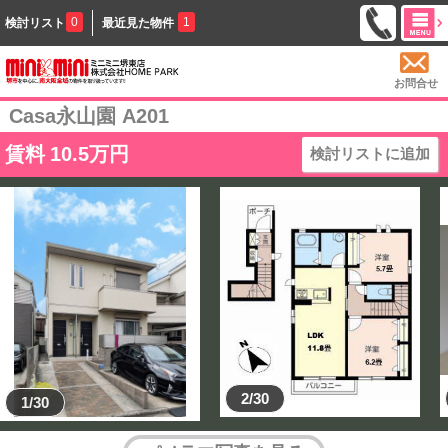
0
1
検討リスト
最近見た物件
お問合せ
Casa永山園 A201
賃料
10.5
万円
検討リストに追加
2/30
1/30