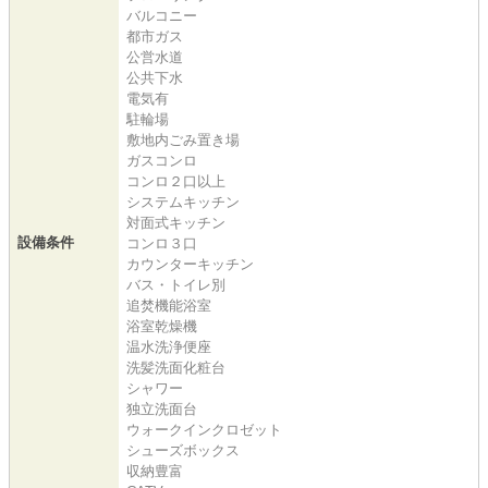
バルコニー
都市ガス
公営水道
公共下水
電気有
駐輪場
敷地内ごみ置き場
ガスコンロ
コンロ２口以上
システムキッチン
対面式キッチン
設備条件
コンロ３口
カウンターキッチン
バス・トイレ別
追焚機能浴室
浴室乾燥機
温水洗浄便座
洗髪洗面化粧台
シャワー
独立洗面台
ウォークインクロゼット
シューズボックス
収納豊富