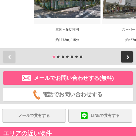
三国ヶ丘幼稚園
スーパー
約1178m／15分
約467
前
メールでお問い合わせする(無料)
電話でお問い合わせする
メールで共有する
LINEで共有する
エリアの近い物件