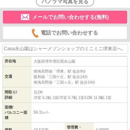
パノラマ写真を見る
メールでお問い合わせする(無料)
電話でお問い合わせする
Casa永山園はシャーメゾンショップのミニミニ堺東店へ。
所在地
大阪府
堺市堺区
西永山園
南海高野線
「
堺東
」駅 徒歩9分
交通
阪和線
「
三国ケ丘
」駅 徒歩14分
南海高野線
「
三国ヶ丘
」駅 徒歩14分
間取り/
2LDK
詳細
洋室 6.2帖 1室
/
洋室 5.7帖 1室
/
LDK 11.8帖 1室
面積/
バルコニー面
59.31㎡/-
積
管理費・
賃料
10.5万円
4,000円