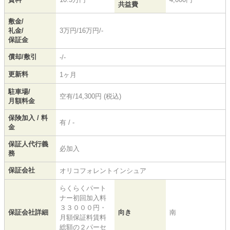
共益費
敷金/
礼金/
3万円/16万円/-
保証金
償却/敷引
-/-
更新料
1ヶ月
駐車場/
空有/14,300円 (税込)
月額料金
保険加入 / 料
有 / -
金
保証人代行義
必加入
務
保証会社
オリコフォレントインシュア
らくらくパート
ナー初回加入料
３３０００円・
保証会社詳細
向き
南
月額保証料賃料
総額の２パーセ