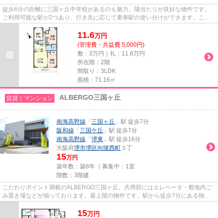
徒歩6分の距離に三国ヶ丘中学校があるのも魅力。陽当たりが良好な物件です。
ご利用可能な駅が2つあり、行き先に応じて乗車駅の使い分けができます。こち
らの物件はマンションです。堺...
11.6
万
円
(管理費・共益費 5,000円)
敷：3万円｜礼：11.6万円
所在階：2階
間取り：3LDK
面積：71.16㎡
ALBERGO三国ヶ丘
賃貸｜マンション
南海高野線
「
三国ヶ丘
」駅 徒歩7分
阪和線
「
三国ケ丘
」駅 徒歩7分
南海高野線
「
堺東
」駅 徒歩16分
大阪府
堺市堺区
向陵西町
３丁
15
万円
築年数：築8年 ｜募集中：
1室
階数：3階建
こだわりポイント満載のALBERGO三国ヶ丘。共用部にはエレベータ・敷地内ご
み置き場などが揃っております。最上階の物件です。駅から徒歩7分にある物件
なので、電車利用が多い方にオス...
15
万
円