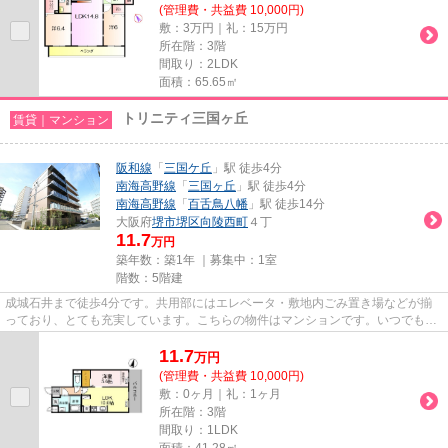
(管理費・共益費 10,000円)
敷：3万円｜礼：15万円
所在階：3階
間取り：2LDK
面積：65.65㎡
トリニティ三国ヶ丘
賃貸｜マンション
阪和線
「
三国ケ丘
」駅 徒歩4分
南海高野線
「
三国ヶ丘
」駅 徒歩4分
南海高野線
「
百舌鳥八幡
」駅 徒歩14分
大阪府
堺市堺区
向陵西町
４丁
11.7
万円
築年数：築1年 ｜募集中：
1室
階数：5階建
成城石井まで徒歩4分です。共用部にはエレベータ・敷地内ごみ置き場などが揃
っており、とても充実しています。こちらの物件はマンションです。いつでも快
適空間を味わえる通風良好な気...
11.7
万
円
(管理費・共益費 10,000円)
敷：0ヶ月｜礼：1ヶ月
所在階：3階
間取り：1LDK
面積：41.28㎡