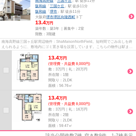
南海高野線
「
三国ヶ丘
」駅 徒歩11分
阪和線
「
三国ケ丘
」駅 徒歩11分
阪和線
「
堺市
」駅 徒歩11分
大阪府
堺市堺区
向陵西町
３丁
13.4
万円
築年数：築3年 ｜募集中：
2室
階数：3階建
南海高野線三国ヶ丘駅周辺物件：ShaMaisonNorthField。短時間でごみ出しを終
えられるように、敷地内にゴミ置き場を設置しています。こちらの物件は駅まで
徒歩で11分で到着します。こち...
13.4
万
円
(管理費・共益費 8,000円)
敷：3万円｜礼：20万円
所在階：1階
間取り：2LDK
面積：56.76㎡
13.4
万
円
(管理費・共益費 8,000円)
敷：3万円｜礼：16万円
所在階：2階
間取り：2LDK
面積：59.47㎡
該当公開件数
7
棟 空き数
8
件
1-7
棟表示