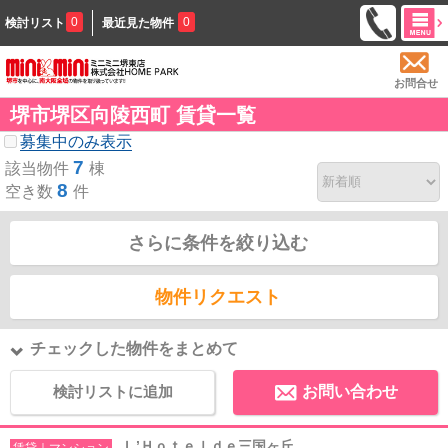
0
0
検討リスト
最近見た物件
お問合せ
堺市堺区向陵西町 賃貸一覧
募集中のみ表示
7
該当物件
棟
8
空き数
件
さらに条件を絞り込む
物件リクエスト
チェックした物件をまとめて
検討リストに追加
お問い合わせ
Ｌ’Ｈｏｔｅｌｄｅ三国ヶ丘
賃貸｜マンション