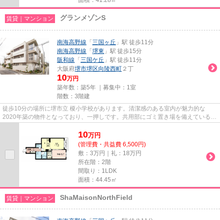
グランメゾンS
賃貸｜マンション
南海高野線
「
三国ヶ丘
」駅 徒歩11分
南海高野線
「
堺東
」駅 徒歩15分
阪和線
「
三国ケ丘
」駅 徒歩11分
大阪府
堺市堺区
向陵西町
２丁
10
万円
築年数：築5年 ｜募集中：
1室
階数：3階建
徒歩10分の場所に堺市立 榎小学校があります。清潔感のある室内が魅力的な
2020年築の物件となっており、一押しです。共用部にゴミ置き場を備えているの
で、外部の人にごみを見られたり...
10
万
円
(管理費・共益費 6,500円)
敷：3万円｜礼：18万円
所在階：2階
間取り：1LDK
面積：44.45㎡
ShaMaisonNorthField
賃貸｜マンション