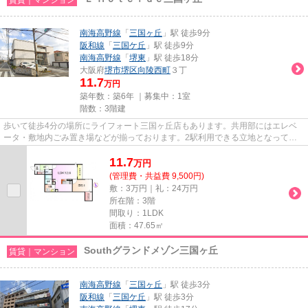
南海高野線
「
三国ヶ丘
」駅 徒歩9分
阪和線
「
三国ケ丘
」駅 徒歩9分
南海高野線
「
堺東
」駅 徒歩18分
大阪府
堺市堺区
向陵西町
３丁
11.7
万円
築年数：築6年 ｜募集中：
1室
階数：3階建
歩いて徒歩4分の場所にライフォート三国ヶ丘店もあります。共用部にはエレベ
ータ・敷地内ごみ置き場などが揃っております。2駅利用できる立地となってい
て、アクセスが良いです。こち...
11.7
万
円
(管理費・共益費 9,500円)
敷：3万円｜礼：24万円
所在階：3階
間取り：1LDK
面積：47.65㎡
Southグランドメゾン三国ヶ丘
賃貸｜マンション
南海高野線
「
三国ヶ丘
」駅 徒歩3分
阪和線
「
三国ケ丘
」駅 徒歩3分