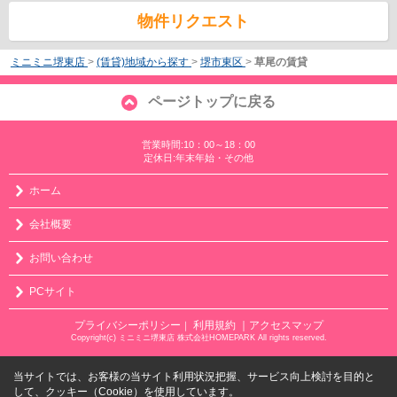
物件リクエスト
ミニミニ堺東店
>
(賃貸)地域から探す
>
堺市東区
>
草尾の賃貸
ページトップに戻る
営業時間:10：00～18：00
定休日:年末年始・その他
ホーム
会社概要
お問い合わせ
PCサイト
プライバシーポリシー
利用規約
｜アクセスマップ
｜
Copyright(c) ミニミニ堺東店 株式会社HOMEPARK All rights reserved.
当サイトでは、お客様の当サイト利用状況把握、サービス向上検討を目的と
して、クッキー（Cookie）を使用しています。