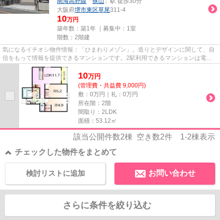
南海高野線
「
狭山
」駅 徒歩30分
大阪府
堺市東区
草尾
311-4
10
万円
築年数：築1年 ｜募集中：
1室
階数：2階建
気になるイチオシ物件情報：「ひまわりメゾン」。造りとデザインに関して、自
信をもって情報を提供できるマンションです。2駅利用できるマンションは電車
での移動が便利です。敷地内ご...
10
万
円
(管理費・共益費 9,000円)
敷：0万円｜礼：0万円
所在階：2階
間取り：2LDK
面積：53.12㎡
該当公開件数
2
棟 空き数
2
件
1-2
棟表示
チェックした物件をまとめて
検討リストに追加
お問い合わせ
さらに条件を絞り込む