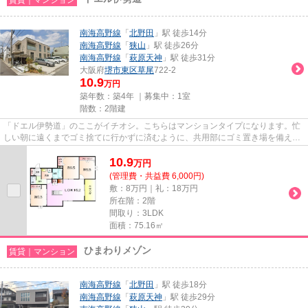
南海高野線
「
北野田
」駅 徒歩14分
南海高野線
「
狭山
」駅 徒歩26分
南海高野線
「
萩原天神
」駅 徒歩31分
大阪府
堺市東区
草尾
722-2
10.9
万円
築年数：築4年 ｜募集中：
1室
階数：2階建
「ドエル伊勢道」のここがイチオシ。こちらはマンションタイプになります。忙
しい朝に遠くまでゴミ捨てに行かずに済むように、共用部にゴミ置き場を備え付
けております。最上階のマン...
10.9
万
円
(管理費・共益費 6,000円)
敷：8万円｜礼：18万円
所在階：2階
間取り：3LDK
面積：75.16㎡
ひまわりメゾン
賃貸｜マンション
南海高野線
「
北野田
」駅 徒歩18分
南海高野線
「
萩原天神
」駅 徒歩29分