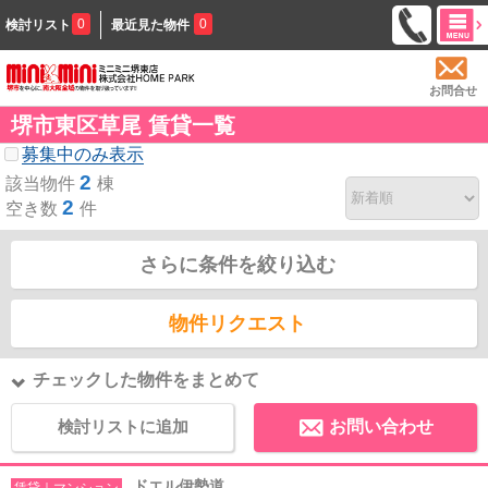
0
0
検討リスト
最近見た物件
お問合せ
堺市東区草尾 賃貸一覧
募集中のみ表示
2
該当物件
棟
2
空き数
件
さらに条件を絞り込む
物件リクエスト
チェックした物件をまとめて
検討リストに追加
お問い合わせ
ドエル伊勢道
賃貸｜マンション