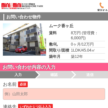
電話する
お問い合わせ物件
ムーク香ヶ丘
賃料
8万円
(管理費：
6,000円)
敷/礼
0ヶ月/12万円
間取り/面積
1LDK/45.04㎡
築年月
築12年
お問い合わせ内容の入力
入力
確認
送信
お名前
必須
連絡先
いずれか１つ以上入力