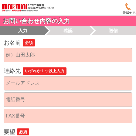
電話する
お問い合わせ内容の入力
入力
確認
送信
お名前
必須
連絡先
いずれか１つ以上入力
要望
必須