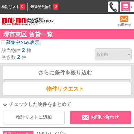
0
0
検討リスト
最近見た物件
お問合せ
堺市東区 賃貸一覧
募集中のみ表示
2
該当物件
棟
2
空き数
件
さらに条件を絞り込む
物件リクエスト
チェックした物件をまとめて
検討リストに追加
お問い合わせ
ひまわりメゾン
賃貸｜マンション