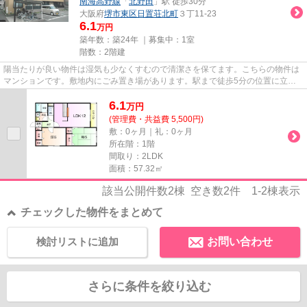
南海高野線
「
北野田
」駅 徒歩30分
大阪府
堺市東区
日置荘北町
３丁11-23
6.1
万円
築年数：築24年 ｜募集中：
1室
階数：2階建
陽当たりが良い物件は湿気も少なくすむので清潔さを保てます。こちらの物件は
マンションです。敷地内にごみ置き場があります。駅まで徒歩5分の位置に立地
する、アクセス良好な物件です...
6.1
万
円
(管理費・共益費 5,500円)
敷：0ヶ月｜礼：0ヶ月
所在階：1階
間取り：2LDK
面積：57.32㎡
該当公開件数
2
棟 空き数
2
件
1-2
棟表示
チェックした物件をまとめて
検討リストに追加
お問い合わせ
さらに条件を絞り込む