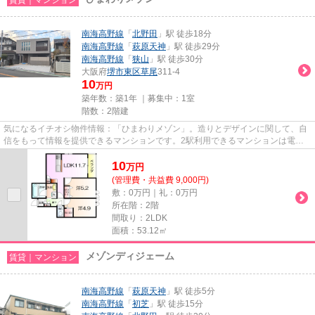
南海高野線
「
北野田
」駅 徒歩18分
南海高野線
「
萩原天神
」駅 徒歩29分
南海高野線
「
狭山
」駅 徒歩30分
大阪府
堺市東区
草尾
311-4
10
万円
築年数：築1年 ｜募集中：
1室
階数：2階建
気になるイチオシ物件情報：「ひまわりメゾン」。造りとデザインに関して、自
信をもって情報を提供できるマンションです。2駅利用できるマンションは電車
での移動が便利です。敷地内ご...
10
万
円
(管理費・共益費 9,000円)
敷：0万円｜礼：0万円
所在階：2階
間取り：2LDK
面積：53.12㎡
メゾンディジェーム
賃貸｜マンション
南海高野線
「
萩原天神
」駅 徒歩5分
南海高野線
「
初芝
」駅 徒歩15分