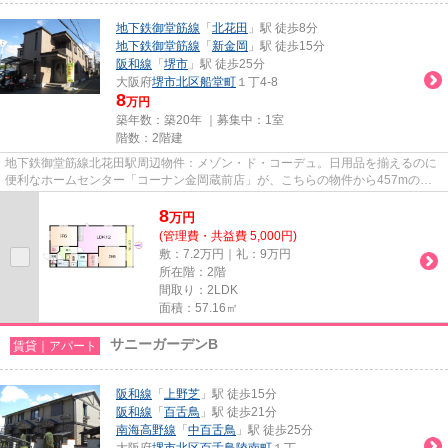
地下鉄御堂筋線
「
北花田
」駅 徒歩8分
地下鉄御堂筋線
「
新金岡
」駅 徒歩15分
阪和線
「
堺市
」駅 徒歩25分
大阪府
堺市北区
船堂町
１丁4-8
8
万円
築年数：築20年 ｜募集中：
1室
階数：2階建
地下鉄御堂筋線北花田駅周辺物件：メゾン・ド・コーデュ。日用品を揃えるのに
便利なホームセンター「コーナン金岡蔵前店」が、こちらの物件から457mのと
ころにあります。こちらはマン...
8
万
円
(管理費・共益費 5,000円)
敷：7.2万円｜礼：9万円
所在階：2階
間取り：2LDK
面積：57.16㎡
サニーガーデンB
賃貸｜アパート
阪和線
「
上野芝
」駅 徒歩15分
阪和線
「
百舌鳥
」駅 徒歩21分
南海高野線
「
中百舌鳥
」駅 徒歩25分
大阪府
堺市北区
百舌鳥陵南町
１丁