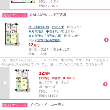
間取り：3LDK
面積：72.07㎡
GALAXYWiLL中百舌鳥
賃貸｜マンション
地下鉄御堂筋線
「
なかもず
」駅 徒歩7分
南海高野線
「
中百舌鳥
」駅 徒歩9分
南海高野線
「
百舌鳥八幡
」駅 徒歩19分
大阪府
堺市北区
長曽根町
12
万円
築年数：築26年 ｜募集中：
1室
階数：11階建
ぜひ一度見ていただきたい、「GALAXYWiLL中百舌鳥」です。薬や日用品を買う
のに便利なスギ薬局まで365mです。造りとデザインに関して、自信をもって情
報を提供できるマンションです。...
12
万
円
(管理費・共益費 10,000円)
敷：3万円｜礼：2ヶ月
所在階：8階
間取り：3LDK
面積：61.60㎡
メゾン・ド・コーデュ
賃貸｜マンション