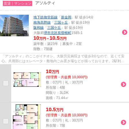
アソルティ
賃貸｜マンション
地下鉄御堂筋線
「
新金岡
」駅 徒歩14分
南海高野線
「
三国ヶ丘
」駅 徒歩19分
阪和線
「
三国ケ丘
」駅 徒歩19分
大阪府
堺市北区
長曽根町
1585-1
10
10.5
万円～
万円
築年数：築23年 ｜募集中：
2室
階数：7階建
「アソルティ」のここがイチオシ。大阪労災病院まで徒歩3分なので、近くて安
心。共用部にはエレベータ・敷地内ごみ置き場などが揃っております。2駅利用
可能な物件なので、交通経路を...
10
万
円
(管理費・共益費 10,000円)
敷：0万円｜礼：30万円
所在階：4階
間取り：3LDK
面積：71.44㎡
10.5
万
円
(管理費・共益費 10,000円)
敷：0万円｜礼：30万円
所在階：7階