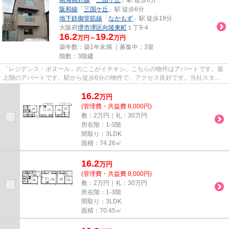
阪和線
「
三国ケ丘
」駅 徒歩6分
地下鉄御堂筋線
「
なかもず
」駅 徒歩19分
大阪府
堺市堺区
向陵東町
１丁9-4
16.2
19.2
万円～
万円
築年数：築1年未満 ｜募集中：
3室
階数：3階建
「レジデンス・ボヌール」のここがイチオシ。こちらの物件はアパートです。最
上階のアパートです。駅から徒歩6分の物件で、アクセス良好です。当社スタッ
フが地域の賃貸情報をご提供い...
16.2
万
円
(管理費・共益費 8,000円)
敷：2万円｜礼：30万円
所在階：1-3階
間取り：3LDK
面積：74.26㎡
16.2
万
円
(管理費・共益費 8,000円)
敷：2万円｜礼：30万円
所在階：1-3階
間取り：3LDK
面積：70.45㎡