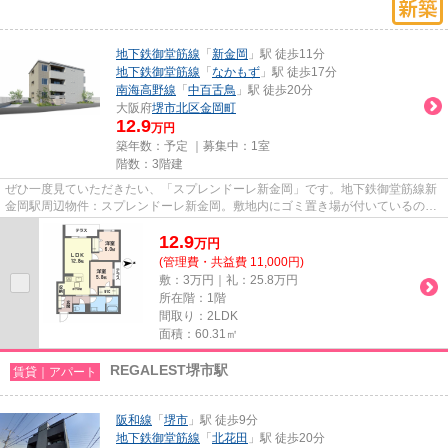
地下鉄御堂筋線
「
新金岡
」駅 徒歩11分
地下鉄御堂筋線
「
なかもず
」駅 徒歩17分
南海高野線
「
中百舌鳥
」駅 徒歩20分
大阪府
堺市北区
金岡町
12.9
万円
築年数：予定 ｜募集中：
1室
階数：3階建
ぜひ一度見ていただきたい、「スプレンドーレ新金岡」です。地下鉄御堂筋線新
金岡駅周辺物件：スプレンドーレ新金岡。敷地内にゴミ置き場が付いているの
で、遠くまで運ぶ必要がなくゴ...
12.9
万
円
(管理費・共益費 11,000円)
敷：3万円｜礼：25.8万円
所在階：1階
間取り：2LDK
面積：60.31㎡
REGALEST堺市駅
賃貸｜アパート
阪和線
「
堺市
」駅 徒歩9分
地下鉄御堂筋線
「
北花田
」駅 徒歩20分