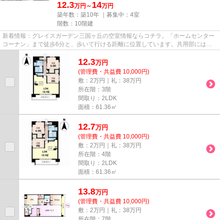
12.3
14
万円～
万円
築年数：築10年 ｜募集中：
4室
階数：10階建
新着情報：グレイスガーデン三国ヶ丘の空室情報ならコチラ。「ホームセンター
コーナン」まで徒歩6分と、歩いて行ける距離に位置しています。共用部にはエ
レベータ・敷地内ごみ置き場な...
12.3
万
円
(管理費・共益費 10,000円)
敷：2万円｜礼：38万円
所在階：3階
間取り：2LDK
面積：61.36㎡
12.7
万
円
(管理費・共益費 10,000円)
敷：2万円｜礼：38万円
所在階：4階
間取り：2LDK
面積：61.36㎡
13.8
万
円
(管理費・共益費 10,000円)
敷：2万円｜礼：38万円
所在階：7階