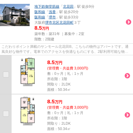
地下鉄御堂筋線
「
北花田
」駅 徒歩9分
阪和線
「
浅香
」駅 徒歩20分
阪和線
「
堺市
」駅 徒歩33分
大阪府
堺市北区
北花田町
３丁
8.5
万円
築年数：築31年 ｜募集中：
2室
階数：2階建
こだわりポイント満載のサンモール北花田B。こちらの物件はアパートです。通
風良好な物件です。電車でのアクセスを快適なものにする、2駅利用可能な物件
です。当社スタッフが地域の賃...
8.5
万
円
(管理費・共益費 3,000円)
敷：0ヶ月｜礼：1ヶ月
所在階：1階
間取り：2LDK
面積：50.34㎡
8.5
万
円
(管理費・共益費 3,000円)
敷：0ヶ月｜礼：1ヶ月
所在階：1階
間取り：2LDK
面積：50.34㎡