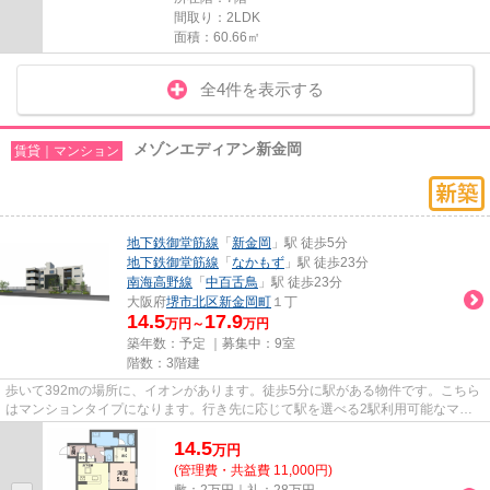
間取り：2LDK
面積：60.66㎡
全4件を表示する
メゾンエディアン新金岡
賃貸｜マンション
地下鉄御堂筋線
「
新金岡
」駅 徒歩5分
地下鉄御堂筋線
「
なかもず
」駅 徒歩23分
南海高野線
「
中百舌鳥
」駅 徒歩23分
大阪府
堺市北区
新金岡町
１丁
14.5
17.9
万円～
万円
築年数：予定 ｜募集中：
9室
階数：3階建
歩いて392mの場所に、イオンがあります。徒歩5分に駅がある物件です。こちら
はマンションタイプになります。行き先に応じて駅を選べる2駅利用可能なマン
ションです。できるだけ早めに...
14.5
万
円
(管理費・共益費 11,000円)
敷：2万円｜礼：28万円