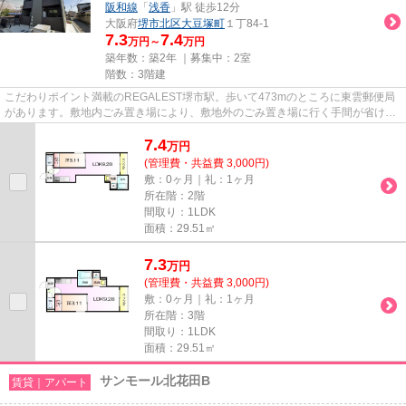
阪和線
「
浅香
」駅 徒歩12分
大阪府
堺市北区
大豆塚町
１丁84-1
7.3
7.4
万円～
万円
築年数：築2年 ｜募集中：
2室
階数：3階建
こだわりポイント満載のREGALEST堺市駅。歩いて473mのところに東雲郵便局
があります。敷地内ごみ置き場により、敷地外のごみ置き場に行く手間が省けま
す。魅力的な駅近の物件で、駅ま...
7.4
万
円
(管理費・共益費 3,000円)
敷：0ヶ月｜礼：1ヶ月
所在階：2階
間取り：1LDK
面積：29.51㎡
7.3
万
円
(管理費・共益費 3,000円)
敷：0ヶ月｜礼：1ヶ月
所在階：3階
間取り：1LDK
面積：29.51㎡
サンモール北花田B
賃貸｜アパート