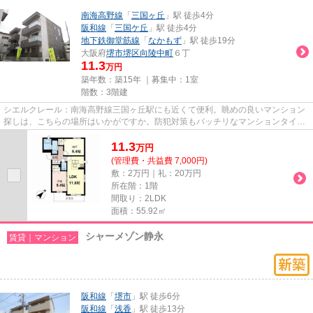
南海高野線
「
三国ヶ丘
」駅 徒歩4分
阪和線
「
三国ケ丘
」駅 徒歩4分
地下鉄御堂筋線
「
なかもず
」駅 徒歩19分
大阪府
堺市堺区
向陵中町
６丁
11.3
万円
築年数：築15年 ｜募集中：
1室
階数：3階建
シエルクレール：南海高野線三国ヶ丘駅にも近くて便利。眺めの良いマンション
探しは、こちらの場所はいかがですか。防犯対策もバッチリなマンションタイプ
の物件です。敷地内にゴミ置...
11.3
万
円
(管理費・共益費 7,000円)
敷：2万円｜礼：20万円
所在階：1階
間取り：2LDK
面積：55.92㎡
シャーメゾン静永
賃貸｜マンション
阪和線
「
堺市
」駅 徒歩6分
阪和線
「
浅香
」駅 徒歩13分