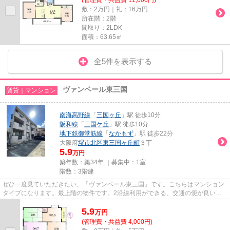
敷：2万円｜礼：16万円
所在階：2階
間取り：2LDK
面積：63.65㎡
全5件を表示する
ヴァンベール東三国
賃貸｜マンション
南海高野線
「
三国ヶ丘
」駅 徒歩10分
阪和線
「
三国ケ丘
」駅 徒歩10分
地下鉄御堂筋線
「
なかもず
」駅 徒歩22分
大阪府
堺市北区
東三国ヶ丘町
３丁
5.9
万円
築年数：築34年 ｜募集中：
1室
階数：3階建
ぜひ一度見ていただきたい、「ヴァンベール東三国」です。こちらはマンション
タイプになります。最上階の物件です。2沿線利用ができる、交通の便が良い物
件です。できるだけ早めに不動...
5.9
万
円
(管理費・共益費 4,000円)