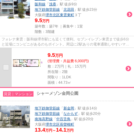
阪和線
「
浅香
」駅 徒歩9分
地下鉄御堂筋線
「
北花田
」駅 徒歩23分
大阪府
堺市北区
東雲東町
３丁
9.5
万円
築年数：築7年 ｜募集中：
1室
階数：3階建
フォレナ東雲：阪和線堺市駅にも近くて便利。セブンイレブン東雲まで徒歩6分
と近場にコンビニがあるのもポイント。周辺に2駅ありの電車通勤しやすいマン
ションです。築7年の物件です。...
9.5
万
円
(管理費・共益費 6,000円)
敷：2万円｜礼：15万円
所在階：2階
間取り：1LDK
面積：44.73㎡
シャーメゾン金岡公園
賃貸｜マンション
地下鉄御堂筋線
「
新金岡
」駅 徒歩14分
地下鉄御堂筋線
「
なかもず
」駅 徒歩20分
南海高野線
「
中百舌鳥
」駅 徒歩20分
大阪府
堺市北区
長曽根町
13.4
14.1
万円～
万円