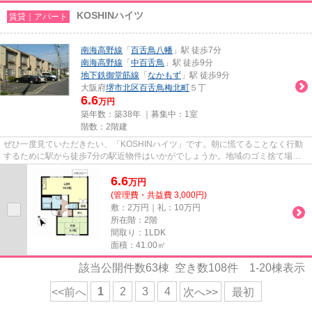
KOSHINハイツ
賃貸｜アパート
南海高野線
「
百舌鳥八幡
」駅 徒歩7分
南海高野線
「
中百舌鳥
」駅 徒歩9分
地下鉄御堂筋線
「
なかもず
」駅 徒歩9分
大阪府
堺市北区
百舌鳥梅北町
５丁
6.6
万円
築年数：築38年 ｜募集中：
1室
階数：2階建
ぜひ一度見ていただきたい、「KOSHINハイツ」です。朝に慌てることなく行動
するために駅から徒歩7分の駅近物件はいかがでしょうか。地域のゴミ捨て場ま
で行かずにサッとゴミ出しできる...
6.6
万
円
(管理費・共益費 3,000円)
敷：2万円｜礼：10万円
所在階：2階
間取り：1LDK
面積：41.00㎡
該当公開件数
63
棟 空き数
108
件
1-20
棟表示
1
2
3
4
<<前へ
次へ>>
最初