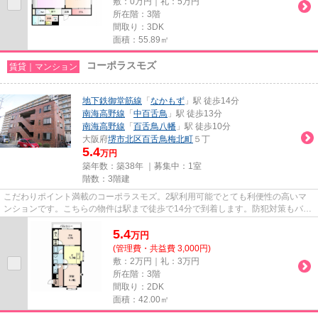
敷：0万円｜礼：5万円
所在階：3階
間取り：3DK
面積：55.89㎡
コーポラスモズ
賃貸｜マンション
地下鉄御堂筋線
「
なかもず
」駅 徒歩14分
南海高野線
「
中百舌鳥
」駅 徒歩13分
南海高野線
「
百舌鳥八幡
」駅 徒歩10分
大阪府
堺市北区
百舌鳥梅北町
５丁
5.4
万円
築年数：築38年 ｜募集中：
1室
階数：3階建
こだわりポイント満載のコーポラスモズ。2駅利用可能でとても利便性の高いマ
ンションです。こちらの物件は駅まで徒歩で14分で到着します。防犯対策もバッ
チリなマンションタイプの物件...
5.4
万
円
(管理費・共益費 3,000円)
敷：2万円｜礼：3万円
所在階：3階
間取り：2DK
面積：42.00㎡