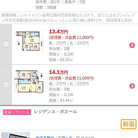
築年数：築1年 ｜募集中：
2室
階数：3階建
新着情報：シャーメゾン金岡公園の空室情報ならコチラ。近くにはセブンイレブ
ン中百舌鳥駅(徒歩4分)がありちょっとした買い物に便利です。周辺環境も良好
で、魅力的な住環境のある、令...
13.4
万
円
(管理費・共益費 11,000円)
敷：2万円｜礼：23万円
所在階：1階
間取り：2LDK
面積：61.25㎡
14.1
万
円
(管理費・共益費 11,000円)
敷：2万円｜礼：23万円
所在階：3階
間取り：2LDK
面積：63.44㎡
レジデンス・ボヌール
賃貸｜アパート
南海高野線
「
三国ヶ丘
」駅 徒歩6分