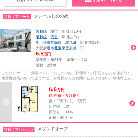
クレールしののめ
賃貸｜アパート
阪和線
「
堺市
」駅 徒歩10分
阪和線
「
浅香
」駅 徒歩8分
地下鉄御堂筋線
「
北花田
」駅 徒歩23分
大阪府
堺市北区
東雲東町
３丁
6.5
万円
築年数：築31年 ｜募集中：
1室
階数：2階建
こだわりポイント満載のクレールしののめ。郵便局での手続きなども徒歩6分に
東雲郵便局があって楽ですよ。お客様からのお問い合わせの多い、敷地内ごみ置
き場があります。通勤やお出か...
6.5
万
円
(管理費・共益費 -)
敷：2万円｜礼：3万円
所在階：1階
間取り：1LDK
面積：40.39㎡
メゾンドオーブ
賃貸｜マンション