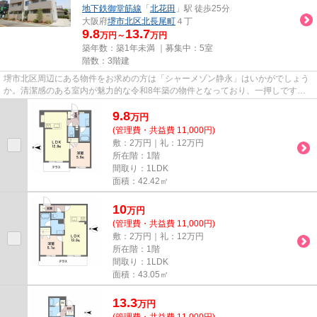
地下鉄御堂筋線
「
北花田
」駅 徒歩25分
大阪府
堺市北区
北長尾町
４丁
9.8
13.7
万円～
万円
築年数：築1年未満 ｜募集中：
5室
階数：3階建
堺市北区周辺にある物件をお求めの方は「シャーメゾン静永」はいかがでしょう
か。清潔感のある室内が魅力的な令和8年築の物件となっており、一押しです。
あると使い勝手がよく利便性が...
9.8
万
円
(管理費・共益費 11,000円)
敷：2万円｜礼：12万円
所在階：1階
間取り：1LDK
面積：42.42㎡
10
万
円
(管理費・共益費 11,000円)
敷：2万円｜礼：12万円
所在階：1階
間取り：1LDK
面積：43.05㎡
13.3
万
円
(管理費・共益費 11,000円)