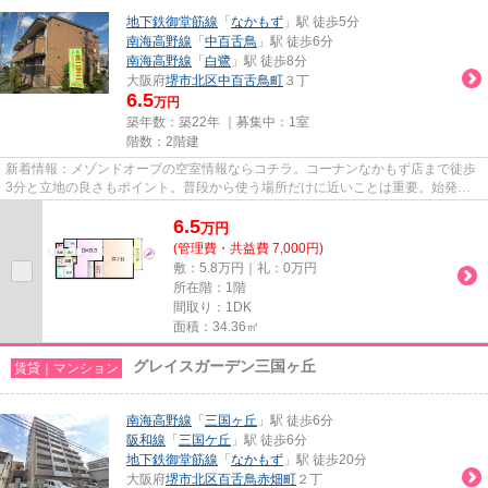
地下鉄御堂筋線
「
なかもず
」駅 徒歩5分
南海高野線
「
中百舌鳥
」駅 徒歩6分
南海高野線
「
白鷺
」駅 徒歩8分
大阪府
堺市北区
中百舌鳥町
３丁
6.5
万円
築年数：築22年 ｜募集中：
1室
階数：2階建
新着情報：メゾンドオーブの空室情報ならコチラ。コーナンなかもず店まで徒歩
3分と立地の良さもポイント。普段から使う場所だけに近いことは重要。始発駅
近くだと朝の混雑する時間でも...
6.5
万
円
(管理費・共益費 7,000円)
敷：5.8万円｜礼：0万円
所在階：1階
間取り：1DK
面積：34.36㎡
グレイスガーデン三国ヶ丘
賃貸｜マンション
南海高野線
「
三国ヶ丘
」駅 徒歩6分
阪和線
「
三国ケ丘
」駅 徒歩6分
地下鉄御堂筋線
「
なかもず
」駅 徒歩20分
大阪府
堺市北区
百舌鳥赤畑町
２丁