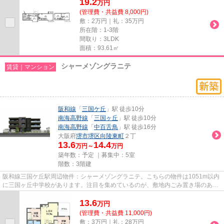
19.2
万
円
(管理費・共益費 8,000円)
敷：2万円｜礼：35万円
所在階：1-3階
間取り：3LDK
面積：93.61㎡
シャーメゾングラニテ
賃貸｜マンション
阪和線
「
三国ケ丘
」駅 徒歩10分
南海高野線
「
三国ヶ丘
」駅 徒歩10分
南海高野線
「
中百舌鳥
」駅 徒歩16分
大阪府
堺市堺区
向陵東町
２丁
13.6
14.4
万円～
万円
築年数：予定 ｜募集中：
5室
階数：3階建
阪和線三国ケ丘駅周辺物件：シャーメゾングラニテ。こちらの物件は1051m以内
に三国ヶ丘中学校があります。注目を集めているのが、敷地内ごみ置き場のある
物件です。こちらはマンション...
13.6
万
円
(管理費・共益費 11,000円)
敷：3万円｜礼：28万円