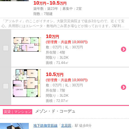
10
10.5
万円～
万円
築年数：築23年 ｜募集中：
2室
階数：7階建
「アソルティ」のここがイチオシ。大阪労災病院まで徒歩3分なので、近くて安
心。共用部にはエレベータ・敷地内ごみ置き場などが揃っております。2駅利用
可能な物件なので、交通経路を...
10
万
円
(管理費・共益費 10,000円)
敷：0万円｜礼：30万円
所在階：4階
間取り：3LDK
面積：71.44㎡
10.5
万
円
(管理費・共益費 10,000円)
敷：0万円｜礼：30万円
所在階：7階
間取り：3LDK
面積：72.07㎡
メゾン・ド・コーデュ
賃貸｜マンション
地下鉄御堂筋線
「
北花田
」駅 徒歩8分