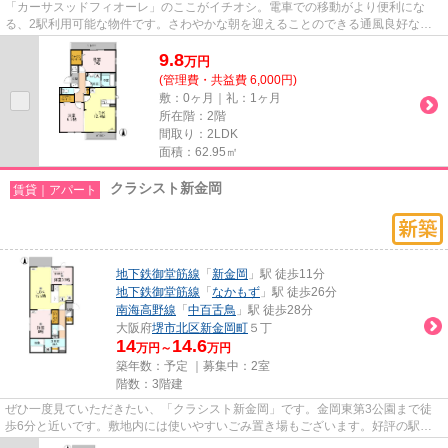
「カーサスッドフィオーレ」のここがイチオシ。電車での移動がより便利にな
る、2駅利用可能な物件です。さわやかな朝を迎えることのできる通風良好な物
件。通勤前にも簡単にごみを捨て...
9.8
万
円
(管理費・共益費 6,000円)
敷：0ヶ月｜礼：1ヶ月
所在階：2階
間取り：2LDK
面積：62.95㎡
クラシスト新金岡
賃貸｜アパート
地下鉄御堂筋線
「
新金岡
」駅 徒歩11分
地下鉄御堂筋線
「
なかもず
」駅 徒歩26分
南海高野線
「
中百舌鳥
」駅 徒歩28分
大阪府
堺市北区
新金岡町
５丁
14
14.6
万円～
万円
築年数：予定 ｜募集中：
2室
階数：3階建
ぜひ一度見ていただきたい、「クラシスト新金岡」です。金岡東第3公園まで徒
歩6分と近いです。敷地内には使いやすいごみ置き場もございます。好評の駅近
物件で、徒歩11分でのアクセス...