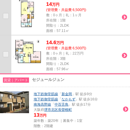
14
万
円
(管理費・共益費 6,500円)
敷：0ヶ月｜礼：1ヶ月
所在階：1階
間取り：2LDK
面積：57.11㎡
14.6
万
円
(管理費・共益費 6,500円)
敷：0ヶ月｜礼：22万円
所在階：3階
間取り：2LDK
面積：57.96㎡
セジュールジュン
賃貸｜アパート
地下鉄御堂筋線
「
新金岡
」駅 徒歩9分
地下鉄御堂筋線
「
なかもず
」駅 徒歩16分
南海高野線
「
中百舌鳥
」駅 徒歩17分
大阪府
堺市北区
長曽根町
13
万円
築年数：築20年 ｜募集中：
1室
階数：2階建