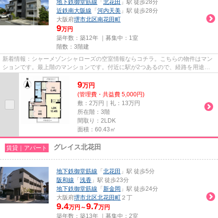
地下鉄御堂筋線
「
北花田
」駅 徒歩28分
近鉄南大阪線
「
河内天美
」駅 徒歩28分
大阪府
堺市北区
南花田町
9
万円
築年数：築12年 ｜募集中：
1室
階数：3階建
新着情報：シャーメゾンシャローズの空室情報ならコチラ。こちらの物件はマン
ションです。最上階のマンションです。付近に駅が2つあるので、経路を用途や
行き先によって選べる物件です...
9
万
円
(管理費・共益費 5,000円)
敷：2万円｜礼：13万円
所在階：3階
間取り：2LDK
面積：60.43㎡
グレイス北花田
賃貸｜アパート
地下鉄御堂筋線
「
北花田
」駅 徒歩5分
阪和線
「
浅香
」駅 徒歩23分
地下鉄御堂筋線
「
新金岡
」駅 徒歩24分
大阪府
堺市北区
北花田町
２丁
9.4
9.7
万円～
万円
築年数：築13年 ｜募集中：
2室