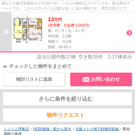
家から大阪労災病院まで353mです。こちらの物件はアパートです。最上階のア
パートです。こちらのアパートは2駅が近くにあり便利です。堺市北区エリアに
ある賃貸情報のことなら、地域に...
13
万
円
(管理費・共益費 5,000円)
敷：0ヶ月｜礼：0ヶ月
所在階：1-2階
間取り：3LDK
面積：88.92㎡
該当公開件数
17
棟 空き数
35
件
1-17
棟表示
チェックした物件をまとめて
検討リストに追加
お問い合わせ
さらに条件を絞り込む
物件リクエスト
ミニミニ堺東店
>
(賃貸)路線・駅から探す
>
大阪メトロ地下鉄御堂筋線
>
新金
岡駅の賃貸