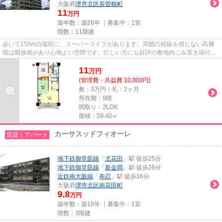
大阪府
堺市北区
長曽根町
11
万円
築年数：築26年 ｜募集中：
1室
階数：11階建
歩いて155mの場所に、スーパーライフがあります。周囲の視線を感じない高層
階は開放感があり心地よい空間です。忙しい方にも好評の敷地内ごみ置き場付物
件。目的に応じて選べる2駅利用...
11
万
円
(管理費・共益費 10,000円)
敷：3万円｜礼：2ヶ月
所在階：9階
間取り：2LDK
面積：59.40㎡
カーサスッドフィオーレ
賃貸｜アパート
地下鉄御堂筋線
「
北花田
」駅 徒歩25分
地下鉄御堂筋線
「
新金岡
」駅 徒歩26分
近鉄南大阪線
「
布忍
」駅 徒歩16分
大阪府
堺市北区
南花田町
9.8
万円
築年数：築15年 ｜募集中：
1室
階数：3階建