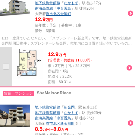
地下鉄御堂筋線
「
なかもず
」駅 徒歩17分
南海高野線
「
中百舌鳥
」駅 徒歩20分
大阪府
堺市北区
金岡町
12.9
万円
築年数：予定 ｜募集中：
1室
階数：3階建
ぜひ一度見ていただきたい、「スプレンドーレ新金岡」です。地下鉄御堂筋線新
金岡駅周辺物件：スプレンドーレ新金岡。敷地内にゴミ置き場が付いているの
で、遠くまで運ぶ必要がなくゴ...
12.9
万
円
(管理費・共益費 11,000円)
敷：3万円｜礼：25.8万円
所在階：1階
間取り：2LDK
面積：60.31㎡
ShaMaisonRicco
賃貸｜マンション
地下鉄御堂筋線
「
新金岡
」駅 徒歩11分
地下鉄御堂筋線
「
なかもず
」駅 徒歩25分
南海高野線
「
中百舌鳥
」駅 徒歩25分
大阪府
堺市北区
新金岡町
５丁
8.5
8.8
万円～
万円
築年数：築6年 ｜募集中：
2室