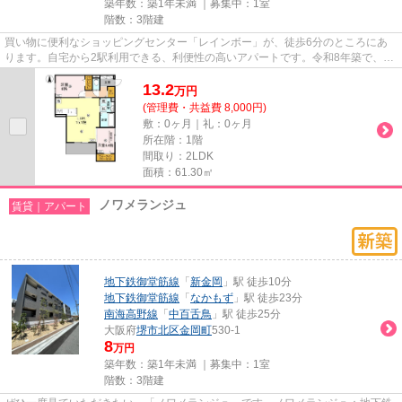
築年数：築1年未満 ｜募集中：
1室
階数：3階建
買い物に便利なショッピングセンター「レインボー」が、徒歩6分のところにあ
ります。自宅から2駅利用できる、利便性の高いアパートです。令和8年築で、多
くの方がご満足の物件はこちら...
13.2
万
円
(管理費・共益費 8,000円)
敷：0ヶ月｜礼：0ヶ月
所在階：1階
間取り：2LDK
面積：61.30㎡
ノワメランジュ
賃貸｜アパート
地下鉄御堂筋線
「
新金岡
」駅 徒歩10分
地下鉄御堂筋線
「
なかもず
」駅 徒歩23分
南海高野線
「
中百舌鳥
」駅 徒歩25分
大阪府
堺市北区
金岡町
530-1
8
万円
築年数：築1年未満 ｜募集中：
1室
階数：3階建