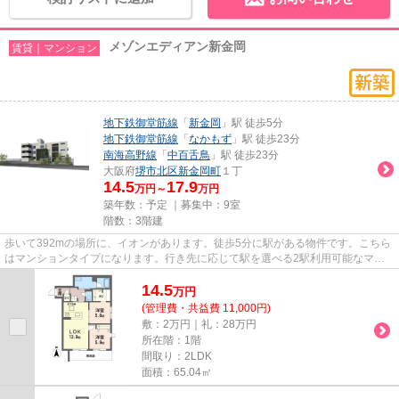
メゾンエディアン新金岡
賃貸｜マンション
地下鉄御堂筋線
「
新金岡
」駅 徒歩5分
地下鉄御堂筋線
「
なかもず
」駅 徒歩23分
南海高野線
「
中百舌鳥
」駅 徒歩23分
大阪府
堺市北区
新金岡町
１丁
14.5
17.9
万円～
万円
築年数：予定 ｜募集中：
9室
階数：3階建
歩いて392mの場所に、イオンがあります。徒歩5分に駅がある物件です。こちら
はマンションタイプになります。行き先に応じて駅を選べる2駅利用可能なマン
ションです。できるだけ早めに...
14.5
万
円
(管理費・共益費 11,000円)
敷：2万円｜礼：28万円
所在階：1階
間取り：2LDK
面積：65.04㎡