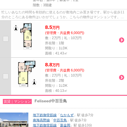
階数：3階建
忙しいあなたの時間を有効的に使えるのが敷地内ごみ置き場です。駅から徒歩11
分のところにある物件はいかがでしょうか。こちらの物件はマンションです。周
辺環境も良好で、魅力的な住...
8.5
万
円
(管理費・共益費 6,000円)
敷：2万円｜礼：10万円
所在階：1階
間取り：1LDK
面積：41.43㎡
8.8
万
円
(管理費・共益費 6,000円)
敷：2万円｜礼：10万円
所在階：2階
間取り：1LDK
面積：40.13㎡
Feliseed中百舌鳥
賃貸｜マンション
地下鉄御堂筋線
「
なかもず
」駅 徒歩7分
南海高野線
「
中百舌鳥
」駅 徒歩7分
地下鉄御堂筋線
「
新金岡
」駅 徒歩13分