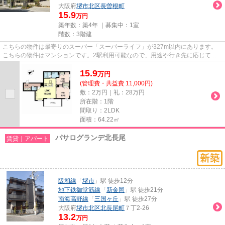
大阪府
堺市北区
長曽根町
15.9
万円
築年数：築4年 ｜募集中：
1室
階数：3階建
こちらの物件は最寄りのスーパー「スーパーライフ」が327m以内にあります。
こちらの物件はマンションです。2駅利用可能なので、用途や行き先に応じて経
路を選択できます。こちらは徒歩...
15.9
万
円
(管理費・共益費 11,000円)
敷：2万円｜礼：28万円
所在階：1階
間取り：2LDK
面積：64.22㎡
パサログランデ北長尾
賃貸｜アパート
阪和線
「
堺市
」駅 徒歩12分
地下鉄御堂筋線
「
新金岡
」駅 徒歩21分
南海高野線
「
三国ヶ丘
」駅 徒歩27分
大阪府
堺市北区
北長尾町
７丁2-26
13.2
万円