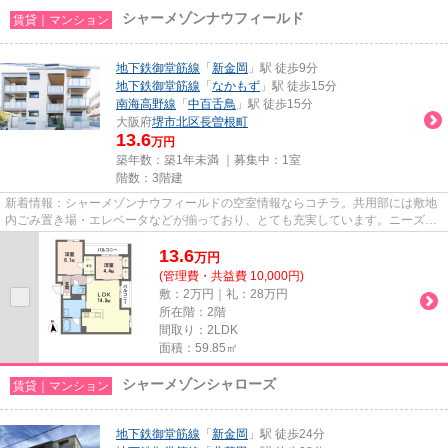
シャーメゾンナウフィールド
賃貸｜マンション
地下鉄御堂筋線
「
新金岡
」駅 徒歩9分
地下鉄御堂筋線
「
なかもず
」駅 徒歩15分
南海高野線
「
中百舌鳥
」駅 徒歩15分
大阪府
堺市北区
長曽根町
13.6
万円
築年数：築1年未満 ｜募集中：
1室
階数：3階建
新着情報：シャーメゾンナウフィールドの空室情報ならコチラ。共用部には敷地
内ごみ置き場・エレベータなどが揃っており、とても充実しています。ニーズの
高い、2026年築の物件で、オ...
13.6
万
円
(管理費・共益費 10,000円)
敷：2万円｜礼：28万円
所在階：2階
間取り：2LDK
面積：59.85㎡
シャーメゾンシャローズ
賃貸｜マンション
地下鉄御堂筋線
「
新金岡
」駅 徒歩24分