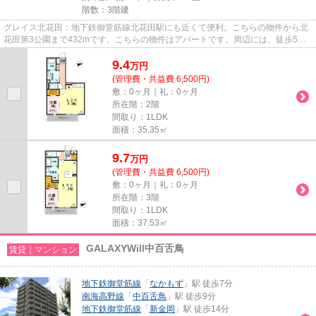
階数：3階建
グレイス北花田：地下鉄御堂筋線北花田駅にも近くて便利。こちらの物件から北
花田第3公園まで432mです。こちらの物件はアパートです。周辺には、徒歩5分
で利用できる駅があります。当...
9.4
万
円
(管理費・共益費 6,500円)
敷：0ヶ月｜礼：0ヶ月
所在階：2階
間取り：1LDK
面積：35.35㎡
9.7
万
円
(管理費・共益費 6,500円)
敷：0ヶ月｜礼：0ヶ月
所在階：3階
間取り：1LDK
面積：37.53㎡
GALAXYWill中百舌鳥
賃貸｜マンション
地下鉄御堂筋線
「
なかもず
」駅 徒歩7分
南海高野線
「
中百舌鳥
」駅 徒歩9分
地下鉄御堂筋線
「
新金岡
」駅 徒歩14分