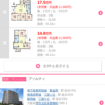
17.5
万
円
(管理費・共益費 11,000円)
敷：2万円｜礼：33万円
所在階：1階
間取り：3LDK
面積：83.18㎡
14.8
万
円
(管理費・共益費 11,000円)
敷：2万円｜礼：30万円
所在階：2階
間取り：2LDK
面積：66.13㎡
全9件を表示する
アソルティ
賃貸｜マンション
地下鉄御堂筋線
「
新金岡
」駅 徒歩14分
南海高野線
「
三国ヶ丘
」駅 徒歩19分
阪和線
「
三国ケ丘
」駅 徒歩19分
大阪府
堺市北区
長曽根町
1585-1