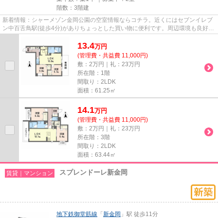
階数：3階建
新着情報：シャーメゾン金岡公園の空室情報ならコチラ。近くにはセブンイレブ
ン中百舌鳥駅(徒歩4分)がありちょっとした買い物に便利です。周辺環境も良好
で、魅力的な住環境のある、令...
13.4
万
円
(管理費・共益費 11,000円)
敷：2万円｜礼：23万円
所在階：1階
間取り：2LDK
面積：61.25㎡
14.1
万
円
(管理費・共益費 11,000円)
敷：2万円｜礼：23万円
所在階：3階
間取り：2LDK
面積：63.44㎡
スプレンドーレ新金岡
賃貸｜マンション
地下鉄御堂筋線
「
新金岡
」駅 徒歩11分