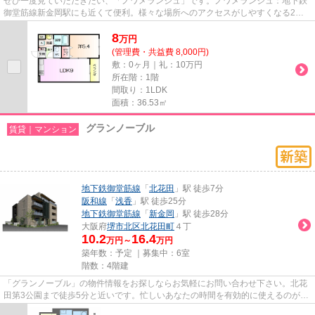
ぜひ一度見ていただきたい、「ノワメランジュ」です。ノワメランジュ：地下鉄
御堂筋線新金岡駅にも近くて便利。様々な場所へのアクセスがしやすくなる2駅
利用可能な物件です。こちらの...
8
万
円
(管理費・共益費 8,000円)
敷：0ヶ月｜礼：10万円
所在階：1階
間取り：1LDK
面積：36.53㎡
グランノーブル
賃貸｜マンション
地下鉄御堂筋線
「
北花田
」駅 徒歩7分
阪和線
「
浅香
」駅 徒歩25分
地下鉄御堂筋線
「
新金岡
」駅 徒歩28分
大阪府
堺市北区
北花田町
４丁
10.2
16.4
万円～
万円
築年数：予定 ｜募集中：
6室
階数：4階建
「グランノーブル」の物件情報をお探しならお気軽にお問い合わせ下さい。北花
田第3公園まで徒歩5分と近いです。忙しいあなたの時間を有効的に使えるのが敷
地内ごみ置き場です。造りと...