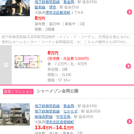
地下鉄御堂筋線
「
新金岡
」駅 徒歩15分
阪和線
「
堺市
」駅 徒歩25分
大阪府
堺市北区
船堂町
１丁4-8
8
万円
築年数：築20年 ｜募集中：
1室
階数：2階建
地下鉄御堂筋線北花田駅周辺物件：メゾン・ド・コーデュ。日用品を揃えるのに
便利なホームセンター「コーナン金岡蔵前店」が、こちらの物件から457mのと
ころにあります。こちらはマン...
8
万
円
(管理費・共益費 5,000円)
敷：7.2万円｜礼：9万円
所在階：2階
間取り：2LDK
面積：57.16㎡
シャーメゾン金岡公園
賃貸｜マンション
地下鉄御堂筋線
「
新金岡
」駅 徒歩14分
地下鉄御堂筋線
「
なかもず
」駅 徒歩20分
南海高野線
「
中百舌鳥
」駅 徒歩20分
大阪府
堺市北区
長曽根町
13.4
14.1
万円～
万円
築年数：築1年 ｜募集中：
2室