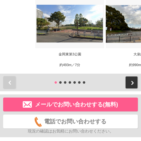
金岡東第3公園
大泉
約493m／7分
約990
前
メールでお問い合わせする(無料)
電話でお問い合わせする
現況の確認はお気軽にお問い合わせください。