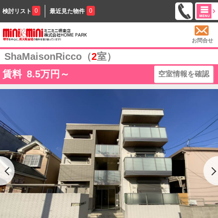
0
0
検討リスト
最近見た物件
お問合せ
ShaMaisonRicco（
2
室）
賃料
8.5
万円～
空室情報を確認