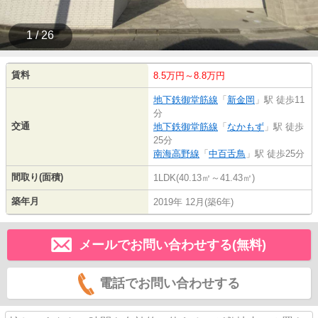
1 / 26
賃料
8.5万円～8.8万円
地下鉄御堂筋線
「
新金岡
」駅 徒歩11
分
交通
地下鉄御堂筋線
「
なかもず
」駅 徒歩
25分
南海高野線
「
中百舌鳥
」駅 徒歩25分
間取り(面積)
1LDK(40.13㎡～41.43㎡)
築年月
2019年 12月(築6年)
メールでお問い合わせする(無料)
電話でお問い合わせする