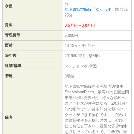
分
交通
地下鉄御堂筋線
「
なかもず
」駅 徒歩
25分
賃料
8.5万円～8.8万円
管理費等
6,000円
面積
40.13㎡～41.43㎡
築年数
2019年 12月 (築6年)
種別/構造
マンション/鉄骨造
階建
3階建
地下鉄御堂筋線新金岡駅周辺物件：
ShaMaisonRicco。最寄りの公園金岡
東第3公園(徒歩7分)。様々な場所へ
のアクセスが便利になる、2駅利用可
能な物件です。徒歩11分で駅へのア
クセスができる物件です。こだわり
備考
の賃貸物件をお探しの方は、ぜひ当
社にお任せ下さい。豊富な賃貸物件
を取り扱っているので、ご希望に適