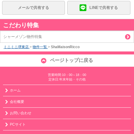
メールで共有する
LINEで共有する
こだわり特集
シャーメゾン物件特集
ミニミニ堺東店
>
物件一覧
>
ShaMaisonRicco
ページトップに戻る
営業時間:10：00～18：00
定休日:年末年始・その他
ホーム
会社概要
お問い合わせ
PCサイト