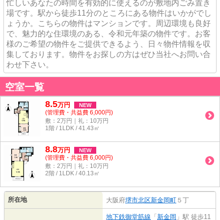
忙しいあなたの時間を有効的に使えるのが敷地内ごみ置き
場です。駅から徒歩11分のところにある物件はいかがでし
ょうか。こちらの物件はマンションです。周辺環境も良好
で、魅力的な住環境のある、令和元年築の物件です。お客
様のご希望の物件をご提供できるよう、日々物件情報を収
集しております。物件をお探しの方はぜひ当社へお問い合
わせ下さい。
空室一覧
8.5
万
円
NEW
(管理費・共益費 6,000円)
敷：2万円｜礼：10万円
1階 / 1LDK / 41.43㎡
8.8
万
円
NEW
(管理費・共益費 6,000円)
敷：2万円｜礼：10万円
2階 / 1LDK / 40.13㎡
所在地
大阪府
堺市北区
新金岡町
５丁
地下鉄御堂筋線
「
新金岡
」駅 徒歩11