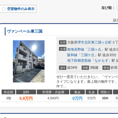
並び順：
空室物件のみ表示
該
ヴァンベール東三国
大阪府
堺市北区
東三国ヶ丘町
３
住所
交通
南海高野線
「
三国ヶ丘
」駅 徒歩1
阪和線
「
三国ケ丘
」駅 徒歩10分
地下鉄御堂筋線
「
なかもず
」駅 
築34年
3階建
鉄骨
築年
階数
構造
ぜひ一度見ていただきたい、「ヴァンベ
タイプになります。最上階の物件です。
件で...
所在階
賃料
管理費・共益費
敷金
礼金
間取り
5.9
万円
0万円
3階
4,000円
5万円
3DK
5