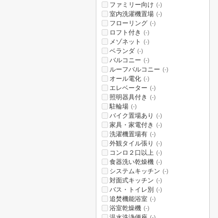
ファミリー向け
(-)
室内洗濯機置場
(-)
フローリング
(-)
ロフト付き
(-)
メゾネット
(-)
ベランダ
(-)
バルコニー
(-)
ルーフバルコニー
(-)
オール電化
(-)
エレベーター
(-)
照明器具付き
(-)
駐輪場
(-)
バイク置場あり
(-)
家具・家電付き
(-)
洗濯機置場有
(-)
外観タイル張り
(-)
コンロ２口以上
(-)
食器洗い乾燥機
(-)
システムキッチン
(-)
対面式キッチン
(-)
バス・トイレ別
(-)
追焚機能浴室
(-)
浴室乾燥機
(-)
温水洗浄便座
(-)