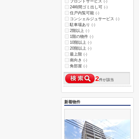
フロントサービス
(-)
24時間ゴミ出し可
(-)
住戸内覧可能
(-)
コンシェルジュサービス
(-)
駐車場あり
(-)
2階以上
(-)
1階の物件
(-)
10階以上
(-)
20階以上
(-)
最上階
(-)
南向き
(-)
角部屋
(-)
2
件が該当
新着物件