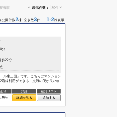
表示件数：
2
3
1-2
当公開件数
棟 空き数
件
棟表示
丁
0分
徒歩22分
造
ール東三国」です。こちらはマンション
2沿線利用ができる、交通の便が良い物
面積
詳細
検討リスト
5.89㎡
詳細を見る
追加する