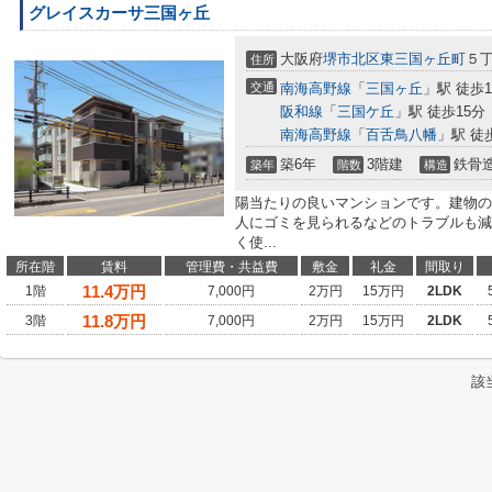
グレイスカーサ三国ヶ丘
大阪府
堺市北区
東三国ヶ丘町
５
住所
交通
南海高野線
「
三国ヶ丘
」駅 徒歩1
阪和線
「
三国ケ丘
」駅 徒歩15分
南海高野線
「
百舌鳥八幡
」駅 徒
築6年
3階建
鉄骨
築年
階数
構造
陽当たりの良いマンションです。建物の
人にゴミを見られるなどのトラブルも減
く使...
所在階
賃料
管理費・共益費
敷金
礼金
間取り
11.4
万円
1階
7,000円
2万円
15万円
2LDK
11.8
万円
3階
7,000円
2万円
15万円
2LDK
該