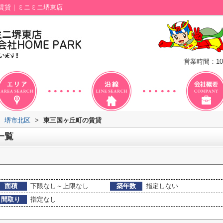
賃貸｜ミニミニ堺東店
営業時間：10
堺市北区
>
東三国ヶ丘町の賃貸
一覧
面積
下限なし～上限なし
築年数
指定しない
間取り
指定なし