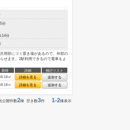
丁
5分
歩14分
造
共用部にゴミ置き場があるので、外部の
らせます。2駅利用できるので電車をよ
面積
詳細
検討リスト
59.18㎡
詳細を見る
追加する
59.18㎡
詳細を見る
追加する
2
3
1-2
当公開件数
棟 空き数
件
棟表示