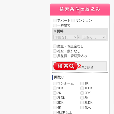
アパート
マンション
一戸建て
▼賃料
～
敷金・保証金なし
礼金・敷引なし
共益費・管理費込み
2
件が該当
間取り
ワンルーム
1K
1DK
1LDK
2K
2DK
2LDK
3K
3DK
3LDK
4K
4DK
4LDK以上