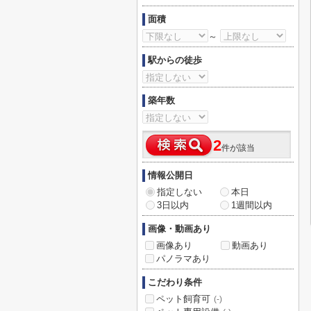
面積
～
駅からの徒歩
築年数
2
件が該当
情報公開日
指定しない
本日
3日以内
1週間以内
画像・動画あり
画像あり
動画あり
パノラマあり
こだわり条件
ペット飼育可
(-)