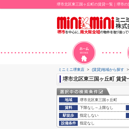
堺市北区東三国ヶ丘町の賃貸一覧｜堺市の
ミニミニ堺東店
>
(賃貸)地域から探す
>
堺市北区東三国ヶ丘町 賃貸
地域
堺市北区東三国ヶ丘町
賃料
下限なし～上限なし
駅徒歩
指定しない
設備条件
指定なし