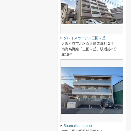
グレイスガーデン三国ヶ丘
大阪府堺市北区百舌鳥赤畑町２丁
南海高野線「三国ヶ丘」駅 徒歩6分
築10年
ShamaisonLeone