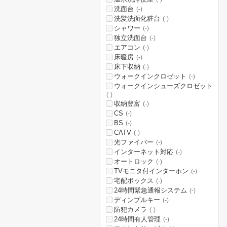
洗面台
(-)
洗髪洗面化粧台
(-)
シャワー
(-)
独立洗面台
(-)
エアコン
(-)
床暖房
(-)
床下収納
(-)
ウォークインクロゼット
(-)
ウォークインシューズクロゼット
(-)
収納豊富
(-)
CS
(-)
BS
(-)
CATV
(-)
光ファイバー
(-)
インターネット対応
(-)
オートロック
(-)
TVモニタ付インターホン
(-)
宅配ボックス
(-)
24時間緊急通報システム
(-)
ディンプルキー
(-)
防犯カメラ
(-)
24時間有人管理
(-)