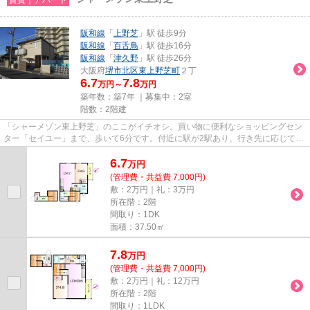
阪和線
「
上野芝
」駅 徒歩9分
阪和線
「
百舌鳥
」駅 徒歩16分
阪和線
「
津久野
」駅 徒歩26分
大阪府
堺市北区
東上野芝町
２丁
6.7
7.8
万円～
万円
築年数：築7年 ｜募集中：
2室
階数：2階建
「シャーメゾン東上野芝」のここがイチオシ。買い物に便利なショッピングセン
ター「セイユー」まで、歩いて6分です。付近に駅が2駅あり、行き先に応じて使
い分けができます。陽当たり...
6.7
万
円
(管理費・共益費 7,000円)
敷：2万円｜礼：3万円
所在階：2階
間取り：1DK
面積：37.50㎡
7.8
万
円
(管理費・共益費 7,000円)
敷：2万円｜礼：12万円
所在階：2階
間取り：1LDK