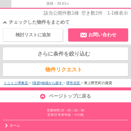
面積：38.83㎡
該当公開件数
1
棟 空き数
2
件
1-1
棟表示
チェックした物件をまとめて
検討リストに追加
お問い合わせ
さらに条件を絞り込む
物件リクエスト
ミニミニ堺東店
>
(賃貸)地域から探す
>
堺市北区
>
東上野芝町の賃貸
ページトップに戻る
営業時間:10：00～18：00
定休日:年末年始・その他
ホーム