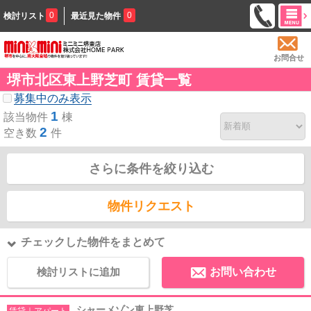
0
0
検討リスト
最近見た物件
お問合せ
堺市北区東上野芝町 賃貸一覧
募集中のみ表示
1
該当物件
棟
2
空き数
件
さらに条件を絞り込む
物件リクエスト
チェックした物件をまとめて
検討リストに追加
お問い合わせ
シャーメゾン東上野芝
賃貸｜アパート