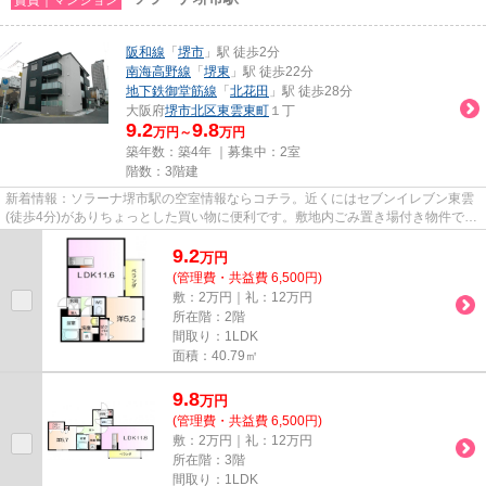
阪和線
「
堺市
」駅 徒歩2分
南海高野線
「
堺東
」駅 徒歩22分
地下鉄御堂筋線
「
北花田
」駅 徒歩28分
大阪府
堺市北区
東雲東町
１丁
9.2
9.8
万円～
万円
築年数：築4年 ｜募集中：
2室
階数：3階建
新着情報：ソラーナ堺市駅の空室情報ならコチラ。近くにはセブンイレブン東雲
(徒歩4分)がありちょっとした買い物に便利です。敷地内ごみ置き場付き物件で
す。周辺に駅が二つあり、交通...
9.2
万
円
(管理費・共益費 6,500円)
敷：2万円｜礼：12万円
所在階：2階
間取り：1LDK
面積：40.79㎡
9.8
万
円
(管理費・共益費 6,500円)
敷：2万円｜礼：12万円
所在階：3階
間取り：1LDK