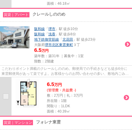
面積：46.18㎡
クレールしののめ
賃貸｜アパート
阪和線
「
堺市
」駅 徒歩10分
阪和線
「
浅香
」駅 徒歩8分
地下鉄御堂筋線
「
北花田
」駅 徒歩23分
大阪府
堺市北区
東雲東町
３丁
6.5
万円
築年数：築31年 ｜募集中：
1室
階数：2階建
こだわりポイント満載のクレールしののめ。郵便局での手続きなども徒歩6分に
東雲郵便局があって楽ですよ。お客様からのお問い合わせの多い、敷地内ごみ置
き場があります。通勤やお出か...
6.5
万
円
(管理費・共益費 -)
敷：2万円｜礼：3万円
所在階：1階
間取り：1LDK
面積：40.39㎡
フォレナ東雲
賃貸｜マンション