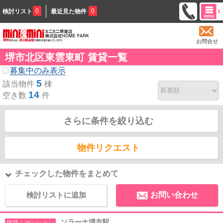
0
0
検討リスト
最近見た物件
お問合せ
堺市北区東雲東町 賃貸一覧
募集中のみ表示
5
該当物件
棟
14
空き数
件
さらに条件を絞り込む
物件リクエスト
チェックした物件をまとめて
検討リストに追加
お問い合わせ
ソラーナ堺市駅
賃貸｜マンション