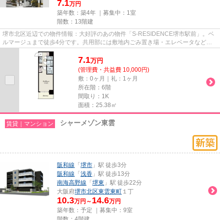
7.1
万円
築年数：築4年 ｜募集中：
1室
階数：13階建
堺市北区近辺での物件情報：大好評のあの物件「S-RESIDENCE堺市駅前」。ベ
ルマージュまで徒歩4分です。共用部には敷地内ごみ置き場・エレベータなどが
揃っております。徒歩3分で駅にア...
7.1
万
円
(管理費・共益費 10,000円)
敷：0ヶ月｜礼：1ヶ月
所在階：6階
間取り：1K
面積：25.38㎡
シャーメゾン東雲
賃貸｜マンション
阪和線
「
堺市
」駅 徒歩3分
阪和線
「
浅香
」駅 徒歩13分
南海高野線
「
堺東
」駅 徒歩22分
大阪府
堺市北区
東雲東町
１丁
10.3
14.6
万円～
万円
築年数：予定 ｜募集中：
9室
階数：4階建