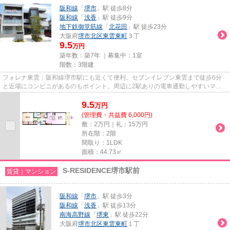
阪和線
「
堺市
」駅 徒歩8分
阪和線
「
浅香
」駅 徒歩9分
地下鉄御堂筋線
「
北花田
」駅 徒歩23分
大阪府
堺市北区
東雲東町
３丁
9.5
万円
築年数：築7年 ｜募集中：
1室
階数：3階建
フォレナ東雲：阪和線堺市駅にも近くて便利。セブンイレブン東雲まで徒歩6分
と近場にコンビニがあるのもポイント。周辺に2駅ありの電車通勤しやすいマン
ションです。築7年の物件です。...
9.5
万
円
(管理費・共益費 6,000円)
敷：2万円｜礼：15万円
所在階：2階
間取り：1LDK
面積：44.73㎡
S-RESIDENCE堺市駅前
賃貸｜マンション
阪和線
「
堺市
」駅 徒歩3分
阪和線
「
浅香
」駅 徒歩13分
南海高野線
「
堺東
」駅 徒歩22分
大阪府
堺市北区
東雲東町
１丁