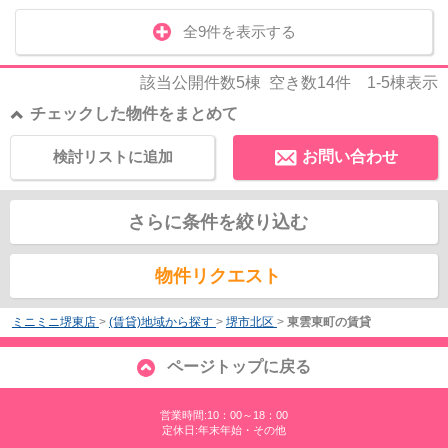
全9件を表示する
該当公開件数
5
棟 空き数
14
件
1-5
棟表示
チェックした物件をまとめて
検討リストに追加
お問い合わせ
さらに条件を絞り込む
物件リクエスト
ミニミニ堺東店
>
(賃貸)地域から探す
>
堺市北区
>
東雲東町の賃貸
ページトップに戻る
営業時間:10：00～18：00
定休日:年末年始・その他