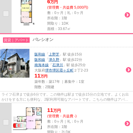
6
万
円
(管理費・共益費 5,000円)
敷：0ヶ月｜礼：0ヶ月
所在階：1階
間取り：1DK
面積：33.67㎡
パレシオン
賃貸｜アパート
阪和線
「
上野芝
」駅 徒歩15分
阪和線
「
津久野
」駅 徒歩22分
南海本線
「
石津川
」駅 徒歩25分
大阪府
堺市堺区
霞ヶ丘町
２丁2-23
11
万円
築年数：築17年 ｜募集中：
1室
階数：2階建
ライフ石津まで徒歩6分です。この物件は駅まで徒歩15分の立地です。よくお出
かけをする方にも便利な、2駅利用可能なアパートです。こちらの物件はアパー
トです。当社は堺市堺区にある...
11
万
円
(管理費・共益費 -)
敷：0ヶ月｜礼：0ヶ月
所在階：1階
間取り：2LDK