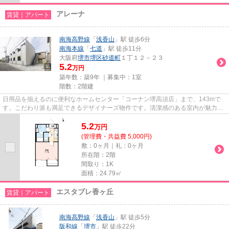
アレーナ
賃貸｜アパート
南海高野線
「
浅香山
」駅 徒歩6分
南海本線
「
七道
」駅 徒歩11分
大阪府
堺市堺区
砂道町
１丁１２－２３
5.2
万円
築年数：築9年 ｜募集中：
1室
階数：2階建
日用品を揃えるのに便利なホームセンター「コーナン堺高須店」まで、143mで
す。こだわり派も満足できるデザイナーズ物件です。清潔感のある室内が魅力的
な2016年築の物件となっており...
5.2
万
円
(管理費・共益費 5,000円)
敷：0ヶ月｜礼：0ヶ月
所在階：2階
間取り：1K
面積：24.79㎡
エスタブレ香ヶ丘
賃貸｜アパート
南海高野線
「
浅香山
」駅 徒歩5分
阪和線
「
堺市
」駅 徒歩22分