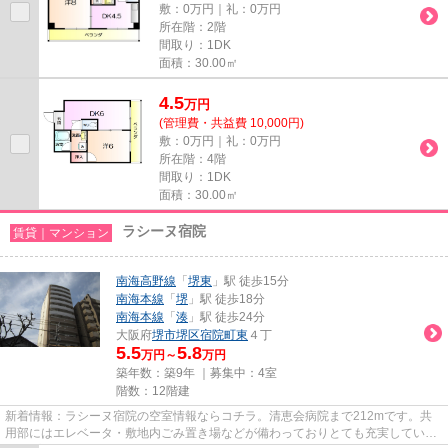
敷：0万円｜礼：0万円
所在階：2階
間取り：1DK
面積：30.00㎡
4.5
万
円
(管理費・共益費 10,000円)
敷：0万円｜礼：0万円
所在階：4階
間取り：1DK
面積：30.00㎡
ラシーヌ宿院
賃貸｜マンション
南海高野線
「
堺東
」駅 徒歩15分
南海本線
「
堺
」駅 徒歩18分
南海本線
「
湊
」駅 徒歩24分
大阪府
堺市堺区
宿院町東
４丁
5.5
5.8
万円～
万円
築年数：築9年 ｜募集中：
4室
階数：12階建
新着情報：ラシーヌ宿院の空室情報ならコチラ。清恵会病院まで212mです。共
用部にはエレベータ・敷地内ごみ置き場などが備わっておりとても充実していま