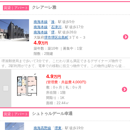
クレアーレ雅
賃貸｜アパート
南海本線
「
湊
」駅 徒歩5分
南海本線
「
石津川
」駅 徒歩17分
南海本線
「
堺
」駅 徒歩26分
大阪府
堺市堺区
出島町
３丁６－３
4.9
万円
築年数：築10年 ｜募集中：
1室
階数：2階建
堺湊郵便局まで歩いて3分です。こだわり派も満足できるデザイナーズ物件で
す。2駅利用ができて、電車での移動に役立つ物件です。この物件は駅から徒歩5
分の物件です。できるだけ早めに...
4.9
万
円
(管理費・共益費 4,000円)
敷：0ヶ月｜礼：0ヶ月
所在階：1階
間取り：1K
面積：22.44㎡
シュトゥルデール幸通
賃貸｜アパート
南海高野線
「
堺東
」駅 徒歩19分