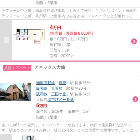
階数：5階建
ラフォーレ中之町：南海高野線堺東駅にも近くて便利。こだわりポイント満載の
ラフォーレ中之町。共用部には敷地内ごみ置き場・エレベータなどが備わってお
りとても充実しています。こ...
4
万
円
(管理費・共益費 8,000円)
敷：0万円｜礼：0万円
所在階：4階
間取り：1K
面積：20.00㎡
アネックス大仙
賃貸｜アパート
南海高野線
「
堺東
」駅 徒歩15分
阪和線
「
百舌鳥
」駅 徒歩20分
阪和線
「
三国ケ丘
」駅 徒歩24分
大阪府
堺市堺区
一条通
6
万円
築年数：築18年 ｜募集中：
1室
階数：2階建
歩いて487mの場所に、スーパーライフがあります。物件は通風良好な空間で
す。駅までのアクセスが良い、徒歩15分のところに位置する物件です。近くに2
駅ある、アクセスが良い物件です。...