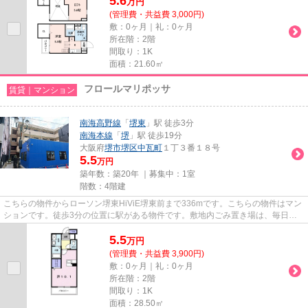
5.6
万
円
(管理費・共益費 3,000円)
敷：0ヶ月｜礼：0ヶ月
所在階：2階
間取り：1K
面積：21.60㎡
フロールマリポッサ
賃貸｜マンション
南海高野線
「
堺東
」駅 徒歩3分
南海本線
「
堺
」駅 徒歩19分
大阪府
堺市堺区
中瓦町
１丁３番１８号
5.5
万円
築年数：築20年 ｜募集中：
1室
階数：4階建
こちらの物件からローソン堺東HiViE堺東前まで336mです。こちらの物件はマン
ションです。徒歩3分の位置に駅がある物件です。敷地内ごみ置き場は、毎日の
ごみ捨ての煩わしさを軽減しま...
5.5
万
円
(管理費・共益費 3,900円)
敷：0ヶ月｜礼：0ヶ月
所在階：2階
間取り：1K
面積：28.50㎡