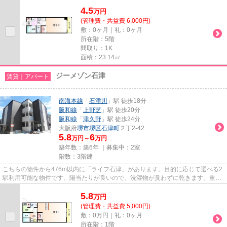
地内ごみ置き場などが揃ってお...
4.5
万
円
(管理費・共益費 6,000円)
敷：0ヶ月｜礼：0ヶ月
所在階：5階
間取り：1K
面積：23.14㎡
ジーメゾン石津
賃貸｜アパート
南海本線
「
石津川
」駅 徒歩18分
阪和線
「
上野芝
」駅 徒歩20分
阪和線
「
津久野
」駅 徒歩24分
大阪府
堺市堺区
石津町
２丁2-42
5.8
6
万円～
万円
築年数：築6年 ｜募集中：
2室
階数：3階建
こちらの物件から476m以内に「ライフ石津」があります。目的に応じて選べる2
駅利用可能な物件です。陽当たりが良いので、洗濯物が臭わずに乾きます。重た
いゴミの持ち運びがしやすく、...
5.8
万
円
(管理費・共益費 5,000円)
敷：0万円｜礼：0ヶ月
所在階：1階