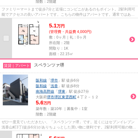
階数：2階建
ファミリーマートまで徒歩7分と近場にコンビニがあるのもポイント。2駅利用可
能でアクセスの良いアパートです。こちらの物件はアパートです。通常ではあり
えない間取りも楽しめる、デ...
5.1
万
円
(管理費・共益費 4,000円)
敷：0ヶ月｜礼：0ヶ月
所在階：2階
間取り：1K
面積：22.15㎡
スペランツァ堺
賃貸｜アパート
阪和線
「
堺市
」駅 徒歩6分
阪和線
「
浅香
」駅 徒歩8分
南海高野線
「
堺東
」駅 徒歩27分
大阪府
堺市堺区
東雲西町
４丁２－１２
5.6
万円
築年数：築10年 ｜募集中：
1室
階数：2階建
ぜひ一度見ていただきたい、「スペランツァ堺」です。近くにはセブンイレブン
浅香山町3丁(徒歩6分)がありちょっとした買い物に便利です。2駅利用可能の物件
です。おしゃれが気になる方...