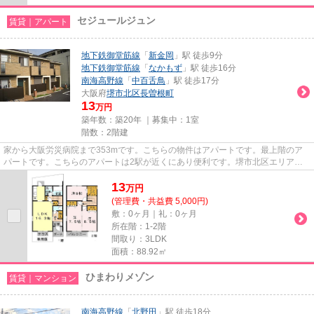
セジュールジュン
賃貸｜アパート
地下鉄御堂筋線
「
新金岡
」駅 徒歩9分
地下鉄御堂筋線
「
なかもず
」駅 徒歩16分
南海高野線
「
中百舌鳥
」駅 徒歩17分
大阪府
堺市北区
長曽根町
13
万円
築年数：築20年 ｜募集中：
1室
階数：2階建
家から大阪労災病院まで353mです。こちらの物件はアパートです。最上階のア
パートです。こちらのアパートは2駅が近くにあり便利です。堺市北区エリアに
ある賃貸情報のことなら、地域に...
13
万
円
(管理費・共益費 5,000円)
敷：0ヶ月｜礼：0ヶ月
所在階：1-2階
間取り：3LDK
面積：88.92㎡
ひまわりメゾン
賃貸｜マンション
南海高野線
「
北野田
」駅 徒歩18分