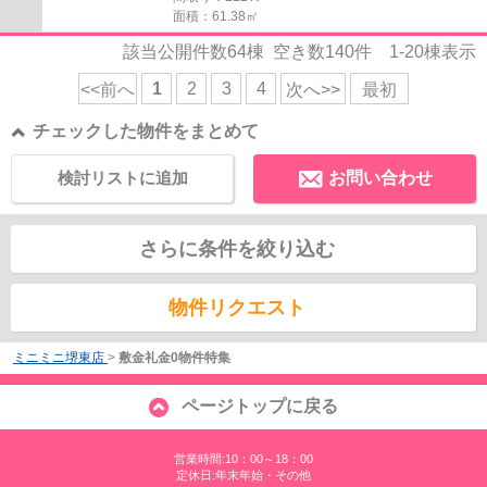
面積：61.38㎡
該当公開件数
64
棟 空き数
140
件
1-20
棟表示
1
2
3
4
<<前へ
次へ>>
最初
チェックした物件をまとめて
検討リストに追加
お問い合わせ
さらに条件を絞り込む
物件リクエスト
ミニミニ堺東店
>
敷金礼金0物件特集
ページトップに戻る
営業時間:10：00～18：00
定休日:年末年始・その他