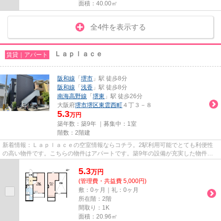
面積：40.00㎡
全4件を表示する
Ｌａｐｌａｃｅ
賃貸｜アパート
阪和線
「
堺市
」駅 徒歩8分
阪和線
「
浅香
」駅 徒歩8分
南海高野線
「
堺東
」駅 徒歩26分
大阪府
堺市堺区
東雲西町
４丁３－８
5.3
万円
築年数：築9年 ｜募集中：
1室
階数：2階建
新着情報：Ｌａｐｌａｃｅの空室情報ならコチラ。2駅利用可能でとても利便性
の高い物件です。こちらの物件はアパートです。築9年の設備が充実した物件と
なっています。できるだけ早め...
5.3
万
円
(管理費・共益費 5,000円)
敷：0ヶ月｜礼：0ヶ月
所在階：2階
間取り：1K
面積：20.96㎡