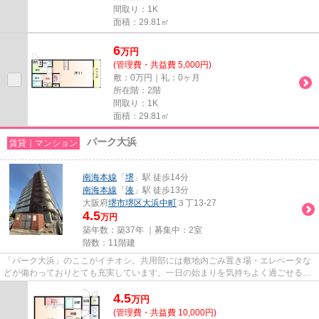
間取り：1K
面積：29.81㎡
6
万
円
(管理費・共益費 5,000円)
敷：0万円｜礼：0ヶ月
所在階：2階
間取り：1K
面積：29.81㎡
パーク大浜
賃貸｜マンション
南海本線
「
堺
」駅 徒歩14分
南海本線
「
湊
」駅 徒歩13分
大阪府
堺市堺区
大浜中町
３丁13-27
4.5
万円
築年数：築37年 ｜募集中：
2室
階数：11階建
「パーク大浜」のここがイチオシ。共用部には敷地内ごみ置き場・エレベータな
どが備わっておりとても充実しています。一日の始まりを気持ちよく過ごせる陽
当たりの良い物件です。周辺...
4.5
万
円
(管理費・共益費 10,000円)