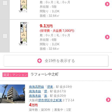
敷：0ヶ月｜礼：0ヶ月
所在階：5階
間取り：1LDK
面積：32.64㎡
9.1
万
円
(管理費・共益費 7,000円)
敷：0ヶ月｜礼：0ヶ月
所在階：6階
間取り：1LDK
面積：32.64㎡
全19件を表示する
ラフォーレ中之町
賃貸｜マンション
南海高野線
「
堺東
」駅 徒歩19分
南海本線
「
堺
」駅 徒歩17分
南海本線
「
湊
」駅 徒歩20分
大阪府
堺市堺区
中之町東
２丁2-14
4
万円
築年数：築30年 ｜募集中：
1室