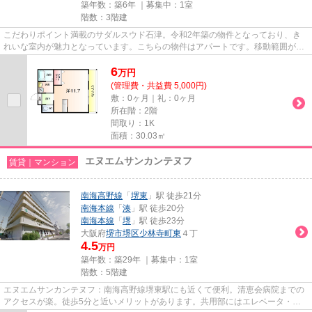
築年数：築6年 ｜募集中：
1室
階数：3階建
こだわりポイント満載のサダルスウド石津。令和2年築の物件となっており、き
れいな室内が魅力となっています。こちらの物件はアパートです。移動範囲が広
がる2駅利用可能な物件です。...
6
万
円
(管理費・共益費 5,000円)
敷：0ヶ月｜礼：0ヶ月
所在階：2階
間取り：1K
面積：30.03㎡
エヌエムサンカンテヌフ
賃貸｜マンション
南海高野線
「
堺東
」駅 徒歩21分
南海本線
「
湊
」駅 徒歩20分
南海本線
「
堺
」駅 徒歩23分
大阪府
堺市堺区
少林寺町東
４丁
4.5
万円
築年数：築29年 ｜募集中：
1室
階数：5階建
エヌエムサンカンテヌフ：南海高野線堺東駅にも近くて便利。清恵会病院までの
アクセスが楽。徒歩5分と近いメリットがあります。共用部にはエレベータ・敷