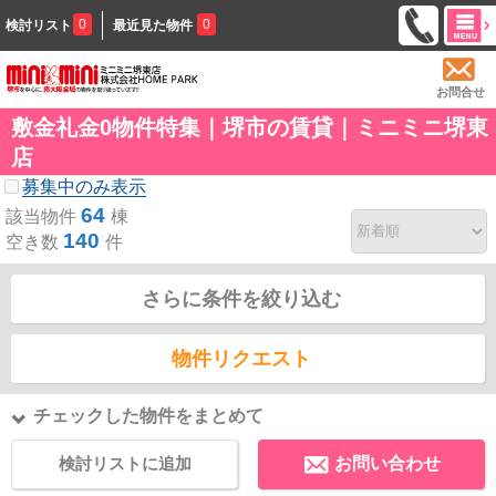
0
0
検討リスト
最近見た物件
お問合せ
敷金礼金0物件特集｜堺市の賃貸｜ミニミニ堺東
店
募集中のみ表示
64
該当物件
棟
140
空き数
件
さらに条件を絞り込む
物件リクエスト
チェックした物件をまとめて
検討リストに追加
お問い合わせ