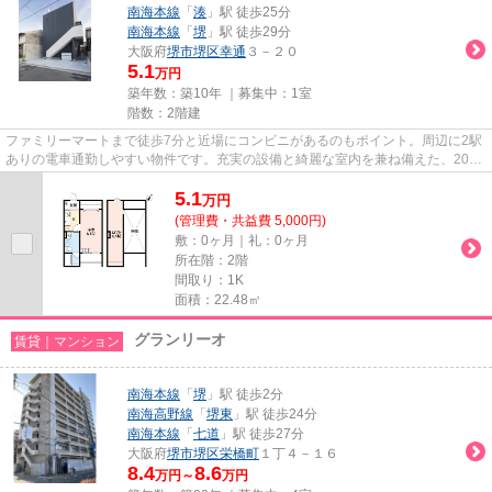
南海本線
「
湊
」駅 徒歩25分
南海本線
「
堺
」駅 徒歩29分
大阪府
堺市堺区
幸通
３－２０
5.1
万円
築年数：築10年 ｜募集中：
1室
階数：2階建
ファミリーマートまで徒歩7分と近場にコンビニがあるのもポイント。周辺に2駅
ありの電車通勤しやすい物件です。充実の設備と綺麗な室内を兼ね備えた、2016
年築の物件です。開放的な空...
5.1
万
円
(管理費・共益費 5,000円)
敷：0ヶ月｜礼：0ヶ月
所在階：2階
間取り：1K
面積：22.48㎡
グランリーオ
賃貸｜マンション
南海本線
「
堺
」駅 徒歩2分
南海高野線
「
堺東
」駅 徒歩24分
南海本線
「
七道
」駅 徒歩27分
大阪府
堺市堺区
栄橋町
１丁４－１６
8.4
8.6
万円～
万円