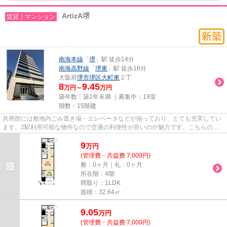
ArtizA堺
賃貸｜マンション
南海本線
「
堺
」駅 徒歩14分
南海高野線
「
堺東
」駅 徒歩16分
大阪府
堺市堺区
大町東
２丁
8
9.45
万円～
万円
築年数：築1年未満 ｜募集中：
19室
階数：15階建
共用部には敷地内ごみ置き場・エレベータなどが揃っており、とても充実してい
ます。2駅利用可能な物件なので交通の利便性が良いのが魅力です。こちらの物
件はマンションです。駅まで徒...
9
万
円
(管理費・共益費 7,000円)
敷：0ヶ月｜礼：0ヶ月
所在階：4階
間取り：1LDK
面積：32.64㎡
9.05
万
円
(管理費・共益費 7,000円)