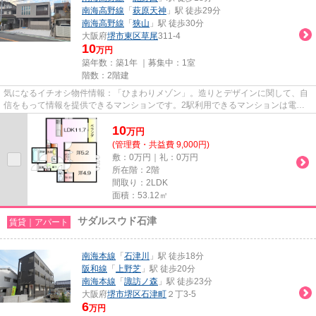
南海高野線
「
萩原天神
」駅 徒歩29分
南海高野線
「
狭山
」駅 徒歩30分
大阪府
堺市東区
草尾
311-4
10
万円
築年数：築1年 ｜募集中：
1室
階数：2階建
気になるイチオシ物件情報：「ひまわりメゾン」。造りとデザインに関して、自
信をもって情報を提供できるマンションです。2駅利用できるマンションは電車
での移動が便利です。敷地内ご...
10
万
円
(管理費・共益費 9,000円)
敷：0万円｜礼：0万円
所在階：2階
間取り：2LDK
面積：53.12㎡
サダルスウド石津
賃貸｜アパート
南海本線
「
石津川
」駅 徒歩18分
阪和線
「
上野芝
」駅 徒歩20分
南海本線
「
諏訪ノ森
」駅 徒歩23分
大阪府
堺市堺区
石津町
２丁3-5
6
万円