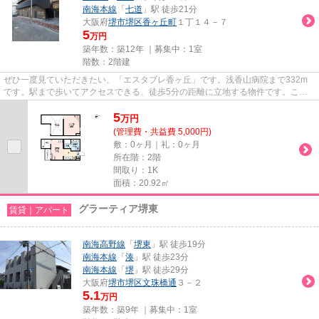
南海本線
「
七道
」駅 徒歩21分
大阪府
堺市堺区
香ヶ丘町
１丁１４－７
5
万円
築年数：築12年 ｜募集中：
1室
階数：2階建
ぜひ一度見ていただきたい、「エスタブレ香ヶ丘」です。浅香山病院まで332m
です。駅まで歩いてアクセスできる、徒歩5分の距離に立地する物件です。こち
らの物件はアパートです。物件探...
5
万
円
(管理費・共益費 5,000円)
敷：0ヶ月｜礼：0ヶ月
所在階：2階
間取り：1K
面積：20.92㎡
グラーティア堺東
賃貸｜アパート
南海高野線
「
堺東
」駅 徒歩19分
南海本線
「
湊
」駅 徒歩23分
南海本線
「
堺
」駅 徒歩29分
大阪府
堺市堺区
文珠橋通
３－２
5.1
万円
築年数：築9年 ｜募集中：
1室