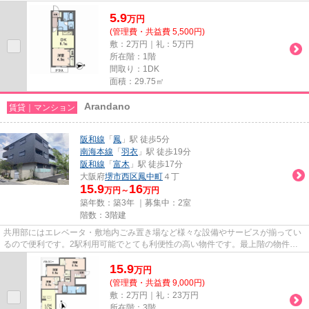
駅利用可能なので、用途や行き先...
5.9
万
円
(管理費・共益費 5,500円)
敷：2万円｜礼：5万円
所在階：1階
間取り：1DK
面積：29.75㎡
Arandano
賃貸｜マンション
阪和線
「
鳳
」駅 徒歩5分
南海本線
「
羽衣
」駅 徒歩19分
阪和線
「
富木
」駅 徒歩17分
大阪府
堺市西区
鳳中町
４丁
15.9
16
万円～
万円
築年数：築3年 ｜募集中：
2室
階数：3階建
共用部にはエレベータ・敷地内ごみ置き場など様々な設備やサービスが揃ってい
るので便利です。2駅利用可能でとても利便性の高い物件です。最上階の物件で
す。こちらはマンションタイプ...
15.9
万
円
(管理費・共益費 9,000円)
敷：2万円｜礼：23万円
所在階：3階