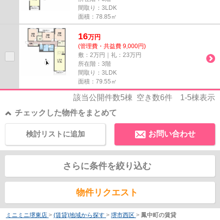
間取り：3LDK
面積：78.85㎡
16
万
円
(管理費・共益費 9,000円)
敷：2万円｜礼：23万円
所在階：3階
間取り：3LDK
面積：79.55㎡
該当公開件数
5
棟 空き数
6
件
1-5
棟表示
チェックした物件をまとめて
検討リストに追加
お問い合わせ
さらに条件を絞り込む
物件リクエスト
ミニミニ堺東店
>
(賃貸)地域から探す
>
堺市西区
>
鳳中町の賃貸