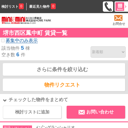
0
0
検討リスト
最近見た物件
お問合せ
堺市西区鳳中町 賃貸一覧
募集中のみ表示
5
該当物件
棟
6
空き数
件
さらに条件を絞り込む
物件リクエスト
チェックした物件をまとめて
検討リストに追加
お問い合わせ
メゾングランシャリオ
賃貸｜マンション