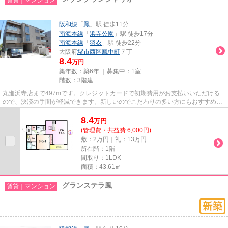
阪和線
「
鳳
」駅 徒歩11分
南海本線
「
浜寺公園
」駅 徒歩17分
南海本線
「
羽衣
」駅 徒歩22分
大阪府
堺市西区
鳳中町
７丁
8.4
万円
築年数：築6年 ｜募集中：
1室
階数：3階建
丸進浜寺店まで497mです。クレジットカードで初期費用がお支払いいただける
ので、決済の手間が軽減できます。新しいのでこだわりの多い方にもおすすめの
築浅物件です。造りとデザイン...
8.4
万
円
(管理費・共益費 6,000円)
敷：2万円｜礼：13万円
所在階：1階
間取り：1LDK
面積：43.61㎡
グランステラ鳳
賃貸｜マンション