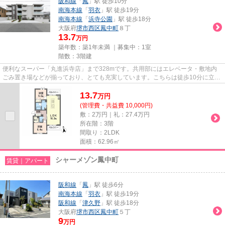
阪和線
「
鳳
」駅 徒歩10分
南海本線
「
羽衣
」駅 徒歩19分
南海本線
「
浜寺公園
」駅 徒歩18分
大阪府
堺市西区
鳳中町
８丁
13.7
万円
築年数：築1年未満 ｜募集中：
1室
階数：3階建
便利なスーパー「丸進浜寺店」まで328mです。共用部にはエレベータ・敷地内
ごみ置き場などが揃っており、とても充実しています。こちらは徒歩10分に立地
する物件です。こちらはマンシ...
13.7
万
円
(管理費・共益費 10,000円)
敷：2万円｜礼：27.4万円
所在階：3階
間取り：2LDK
面積：62.96㎡
シャーメゾン鳳中町
賃貸｜アパート
阪和線
「
鳳
」駅 徒歩6分
南海本線
「
羽衣
」駅 徒歩19分
阪和線
「
津久野
」駅 徒歩18分
大阪府
堺市西区
鳳中町
５丁
9
万円