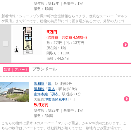
築年数：築12年 ｜募集中：
1室
階数：1階建
新着情報：シャーメゾン鳳中町の空室情報ならコチラ。便利なスーパー「マルシ
ゲ鳳店」まで79mです。建物の共用部にゴミ置き場があるので、外部の人にゴミ
を見られるなどのトラブルも防...
9
万
円
(管理費・共益費 4,500円)
敷：2万円｜礼：13万円
所在階：1階
間取り：1LDK
面積：44.57㎡
プランドール
賃貸｜アパート
阪和線
「
鳳
」駅 徒歩5分
阪和線
「
富木
」駅 徒歩19分
南海本線
「
羽衣
」駅 徒歩21分
大阪府
堺市西区
鳳中町
４丁
5.9
万円
築年数：築22年 ｜募集中：
1室
階数：2階建
こちらの物件は最寄りのスーパー「マルシゲ鳳店」が402m以内にあります。こ
ちらの物件はアパートです。移動距離が短くてすむ、敷地内ごみ置き場です。2