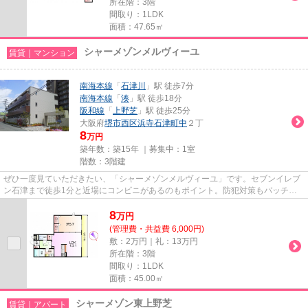
所在階：3階
間取り：1LDK
面積：47.65㎡
シャーメゾンメルヴィーユ
賃貸｜マンション
南海本線
「
石津川
」駅 徒歩7分
南海本線
「
湊
」駅 徒歩18分
阪和線
「
上野芝
」駅 徒歩25分
大阪府
堺市西区
浜寺石津町中
２丁
8
万円
築年数：築15年 ｜募集中：
1室
階数：3階建
ぜひ一度見ていただきたい、「シャーメゾンメルヴィーユ」です。セブンイレブ
ン石津まで徒歩1分と近場にコンビニがあるのもポイント。防犯対策もバッチリ
なマンションタイプの物件です...
8
万
円
(管理費・共益費 6,000円)
敷：2万円｜礼：13万円
所在階：3階
間取り：1LDK
面積：45.00㎡
シャーメゾン東上野芝
賃貸｜アパート