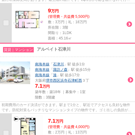
範囲も広がります。堺市堺区エ...
9
万
円
(管理費・共益費 5,500円)
敷：3万円｜礼：18万円
所在階：3階
間取り：1LDK
面積：45.16㎡
アルベイト石津川
賃貸｜マンション
南海本線
「
石津川
」駅 徒歩1分
南海本線
「
諏訪ノ森
」駅 徒歩15分
南海本線
「
湊
」駅 徒歩17分
大阪府
堺市西区
浜寺石津町西
３丁
7.1
万円
築年数：築18年 ｜募集中：
1室
階数：3階建
初期費用のカード決済ができます。駅まで1分と、駅近でアクセスも良好な物件
です。防犯対策もバッチリなマンションタイプの物件です。ゴミ出しの負担が軽
減できる敷地内ごみ置き場付き...
7.1
万
円
(管理費・共益費 4,000円)
敷：2万円｜礼：13万円