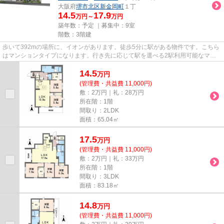
大阪府
堺市北区
新金岡町
１丁
14.5
17.9
万円～
万円
築年数：予定 ｜募集中：
9室
階数：3階建
歩いて392mの場所に、イオンがあります。徒歩5分に駅がある物件です。こちら
はマンションタイプになります。行き先に応じて駅を選べる2駅利用可能なマン
ションです。できるだけ早めに...
14.5
万
円
(管理費・共益費 11,000円)
敷：2万円｜礼：28万円
所在階：1階
間取り：2LDK
面積：65.04㎡
17.5
万
円
(管理費・共益費 11,000円)
敷：2万円｜礼：33万円
所在階：1階
間取り：3LDK
面積：83.18㎡
14.8
万
円
(管理費・共益費 11,000円)