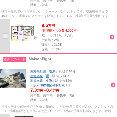
築年数：築14年 ｜募集中：
1室
階数：2階建
ぜひ一度見ていただきたい、「シャーメゾンマルト」です。堺湊郵便局まで
453mです。電車でのアクセスを快適なものにする、2駅利用可能な物件です。徒
歩9分に駅のある、ニーズの高い物...
9.5
万
円
(管理費・共益費 4,500円)
敷：3万円｜礼：6万円
所在階：2階
間取り：3LDK
面積：70.29㎡
MaisonEight
賃貸｜アパート
南海高野線
「
堺東
」駅 徒歩14分
南海本線
「
堺
」駅 徒歩14分
南海本線
「
七道
」駅 徒歩12分
大阪府
堺市堺区
神明町東
１丁
7.3
8.4
万円～
万円
築年数：築21年 ｜募集中：
3室
階数：2階建
当社イチオシの物件の「MaisonEight」。ぜひ一度ご覧ください。クレジットカ
ードで初期費用がお支払いいただけるので、決済の手間が軽減できます。敷地内
にごみ置き場があります。こち...