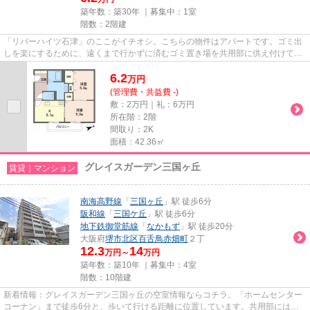
築年数：築30年 ｜募集中：
1室
階数：2階建
「リバーハイツ石津」のここがイチオシ。こちらの物件はアパートです。ゴミ出
しを楽にするために、遠くまで行かずに済むゴミ置き場を共用部に供え付けてお
ります。最上階の物件です。...
6.2
万
円
(管理費・共益費 -)
敷：2万円｜礼：6万円
所在階：2階
間取り：2K
面積：42.36㎡
グレイスガーデン三国ヶ丘
賃貸｜マンション
南海高野線
「
三国ヶ丘
」駅 徒歩6分
阪和線
「
三国ケ丘
」駅 徒歩6分
地下鉄御堂筋線
「
なかもず
」駅 徒歩20分
大阪府
堺市北区
百舌鳥赤畑町
２丁
12.3
14
万円～
万円
築年数：築10年 ｜募集中：
4室
階数：10階建
新着情報：グレイスガーデン三国ヶ丘の空室情報ならコチラ。「ホームセンター
コーナン」まで徒歩6分と、歩いて行ける距離に位置しています。共用部にはエ