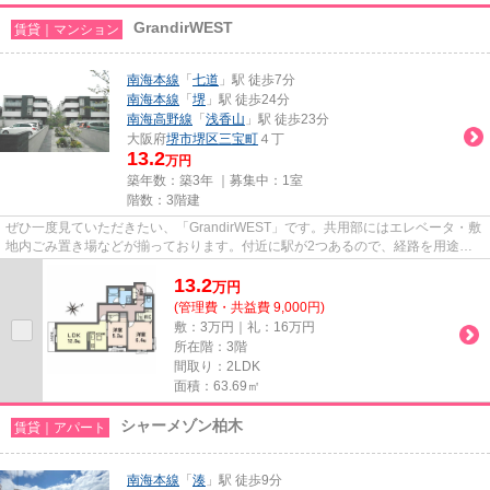
GrandirWEST
賃貸｜マンション
南海本線
「
七道
」駅 徒歩7分
南海本線
「
堺
」駅 徒歩24分
南海高野線
「
浅香山
」駅 徒歩23分
大阪府
堺市堺区
三宝町
４丁
13.2
万円
築年数：築3年 ｜募集中：
1室
階数：3階建
ぜひ一度見ていただきたい、「GrandirWEST」です。共用部にはエレベータ・敷
地内ごみ置き場などが揃っております。付近に駅が2つあるので、経路を用途や
行き先によって選べる物件です...
13.2
万
円
(管理費・共益費 9,000円)
敷：3万円｜礼：16万円
所在階：3階
間取り：2LDK
面積：63.69㎡
シャーメゾン柏木
賃貸｜アパート
南海本線
「
湊
」駅 徒歩9分