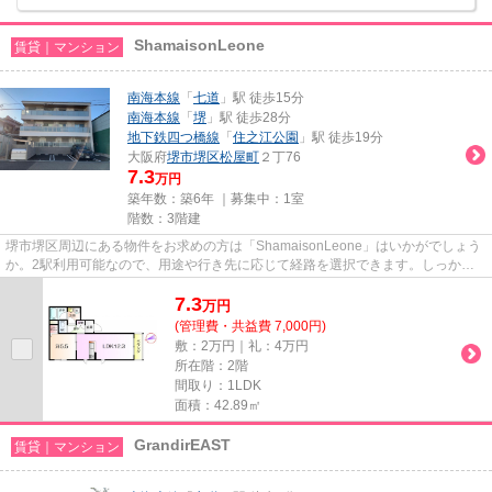
ShamaisonLeone
賃貸｜マンション
南海本線
「
七道
」駅 徒歩15分
南海本線
「
堺
」駅 徒歩28分
地下鉄四つ橋線
「
住之江公園
」駅 徒歩19分
大阪府
堺市堺区
松屋町
２丁76
7.3
万円
築年数：築6年 ｜募集中：
1室
階数：3階建
堺市堺区周辺にある物件をお求めの方は「ShamaisonLeone」はいかがでしょう
か。2駅利用可能なので、用途や行き先に応じて経路を選択できます。しっかり
とした造りが自慢の築5年の物件...
7.3
万
円
(管理費・共益費 7,000円)
敷：2万円｜礼：4万円
所在階：2階
間取り：1LDK
面積：42.89㎡
GrandirEAST
賃貸｜マンション