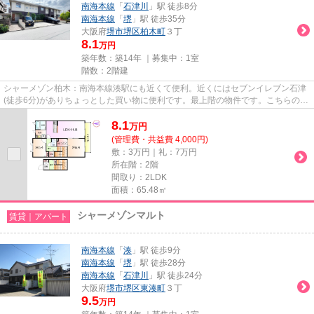
南海本線
「
石津川
」駅 徒歩8分
南海本線
「
堺
」駅 徒歩35分
大阪府
堺市堺区
柏木町
３丁
8.1
万円
築年数：築14年 ｜募集中：
1室
階数：2階建
シャーメゾン柏木：南海本線湊駅にも近くて便利。近くにはセブンイレブン石津
(徒歩6分)がありちょっとした買い物に便利です。最上階の物件です。こちらの物
件はアパートです。当社スタ...
8.1
万
円
(管理費・共益費 4,000円)
敷：3万円｜礼：7万円
所在階：2階
間取り：2LDK
面積：65.48㎡
シャーメゾンマルト
賃貸｜アパート
南海本線
「
湊
」駅 徒歩9分
南海本線
「
堺
」駅 徒歩28分
南海本線
「
石津川
」駅 徒歩24分
大阪府
堺市堺区
東湊町
３丁
9.5
万円