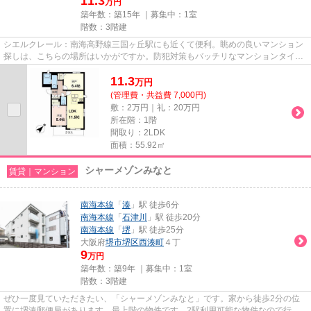
11.3
万円
築年数：築15年 ｜募集中：
1室
階数：3階建
シエルクレール：南海高野線三国ヶ丘駅にも近くて便利。眺めの良いマンション
探しは、こちらの場所はいかがですか。防犯対策もバッチリなマンションタイプ
の物件です。敷地内にゴミ置...
11.3
万
円
(管理費・共益費 7,000円)
敷：2万円｜礼：20万円
所在階：1階
間取り：2LDK
面積：55.92㎡
シャーメゾンみなと
賃貸｜マンション
南海本線
「
湊
」駅 徒歩6分
南海本線
「
石津川
」駅 徒歩20分
南海本線
「
堺
」駅 徒歩25分
大阪府
堺市堺区
西湊町
４丁
9
万円
築年数：築9年 ｜募集中：
1室
階数：3階建
ぜひ一度見ていただきたい、「シャーメゾンみなと」です。家から徒歩2分の位
置に堺湊郵便局があります。最上階の物件です。2駅利用可能な物件なので行動