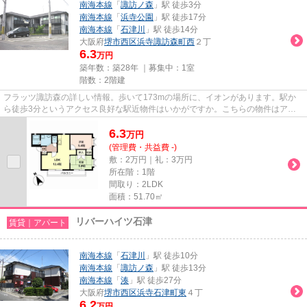
南海本線
「
諏訪ノ森
」駅 徒歩3分
南海本線
「
浜寺公園
」駅 徒歩17分
南海本線
「
石津川
」駅 徒歩14分
大阪府
堺市西区
浜寺諏訪森町西
２丁
6.3
万円
築年数：築28年 ｜募集中：
1室
階数：2階建
フラッツ諏訪森の詳しい情報。歩いて173mの場所に、イオンがあります。駅か
ら徒歩3分というアクセス良好な駅近物件はいかがですか。こちらの物件はアパ
ートです。できるだけ早めに不動...
6.3
万
円
(管理費・共益費 -)
敷：2万円｜礼：3万円
所在階：1階
間取り：2LDK
面積：51.70㎡
リバーハイツ石津
賃貸｜アパート
南海本線
「
石津川
」駅 徒歩10分
南海本線
「
諏訪ノ森
」駅 徒歩13分
南海本線
「
湊
」駅 徒歩27分
大阪府
堺市西区
浜寺石津町東
４丁
6.2
万円