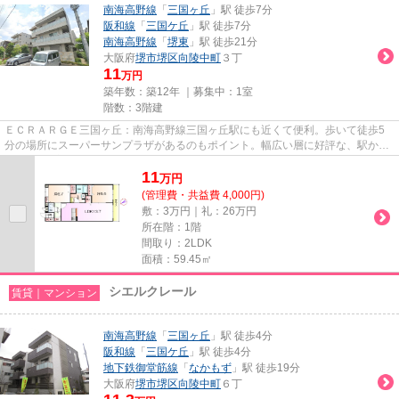
南海高野線
「
三国ヶ丘
」駅 徒歩7分
阪和線
「
三国ケ丘
」駅 徒歩7分
南海高野線
「
堺東
」駅 徒歩21分
大阪府
堺市堺区
向陵中町
３丁
11
万円
築年数：築12年 ｜募集中：
1室
階数：3階建
ＥＣＲＡＲＧＥ三国ヶ丘：南海高野線三国ヶ丘駅にも近くて便利。歩いて徒歩5
分の場所にスーパーサンプラザがあるのもポイント。幅広い層に好評な、駅から
徒歩7分に立地する物件です。...
11
万
円
(管理費・共益費 4,000円)
敷：3万円｜礼：26万円
所在階：1階
間取り：2LDK
面積：59.45㎡
シエルクレール
賃貸｜マンション
南海高野線
「
三国ヶ丘
」駅 徒歩4分
阪和線
「
三国ケ丘
」駅 徒歩4分
地下鉄御堂筋線
「
なかもず
」駅 徒歩19分
大阪府
堺市堺区
向陵中町
６丁