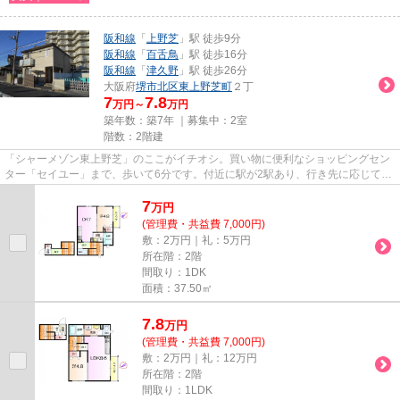
阪和線
「
上野芝
」駅 徒歩9分
阪和線
「
百舌鳥
」駅 徒歩16分
阪和線
「
津久野
」駅 徒歩26分
大阪府
堺市北区
東上野芝町
２丁
7
7.8
万円～
万円
築年数：築7年 ｜募集中：
2室
階数：2階建
「シャーメゾン東上野芝」のここがイチオシ。買い物に便利なショッピングセン
ター「セイユー」まで、歩いて6分です。付近に駅が2駅あり、行き先に応じて使
い分けができます。陽当たり...
7
万
円
(管理費・共益費 7,000円)
敷：2万円｜礼：5万円
所在階：2階
間取り：1DK
面積：37.50㎡
7.8
万
円
(管理費・共益費 7,000円)
敷：2万円｜礼：12万円
所在階：2階
間取り：1LDK