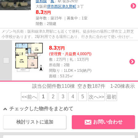
阪和線
「
鳳
」駅 徒歩26分
大阪府
堺市西区
津久野町
３丁
8.3
万円
築年数：築15年 ｜募集中：
1室
階数：2階建
メゾン与兵衛：阪和線津久野駅にも近くて便利。徒歩9分の場所に堺市立 上野芝
小学校があります。2駅利用できる場所にあり、行き先に合わせて使い分けがで
きます。忙しい方にもおすすめ...
8.3
万
円
(管理費・共益費 4,000円)
敷：2万円｜礼：13万円
所在階：2階
間取り：1LDK＋1S(納戸)
面積：53.25㎡
該当公開件数
110
棟 空き数
187
件
1-20
棟表示
1
2
3
4
5
<<前へ
次へ>>
最初
チェックした物件をまとめて
検討リストに追加
お問い合わせ