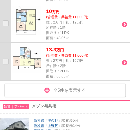
10
万
円
(管理費・共益費 11,000円)
敷：2万円｜礼：12万円
所在階：1階
間取り：1LDK
面積：43.05㎡
13.3
万
円
(管理費・共益費 11,000円)
敷：2万円｜礼：16万円
所在階：2階
間取り：2LDK
面積：63.65㎡
全5件を表示する
メゾン与兵衛
賃貸｜アパート
阪和線
「
津久野
」駅 徒歩5分
阪和線
「
上野芝
」駅 徒歩14分