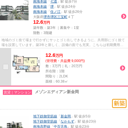
南海本線
「
七道
」駅 徒歩7分
南海本線
「
堺
」駅 徒歩24分
南海本線
「
住ノ江
」駅 徒歩26分
大阪府
堺市堺区
三宝町
４丁
12.6
万円
築年数：築3年 ｜募集中：
1室
階数：3階建
地域のゴミ捨て場まで行かずにサッとゴミ出しできるように、共用部にゴミ捨て
場を設置しています。築3年と新しく、設備の面でも充実。こちらは初期費用を
カードでお支払いいただける物...
12.6
万
円
(管理費・共益費 9,000円)
敷：3万円｜礼：20万円
所在階：1階
間取り：2LDK
面積：60.38㎡
メゾンエディアン新金岡
賃貸｜マンション
地下鉄御堂筋線
「
新金岡
」駅 徒歩5分
地下鉄御堂筋線
「
なかもず
」駅 徒歩23分
南海高野線
「
中百舌鳥
」駅 徒歩23分