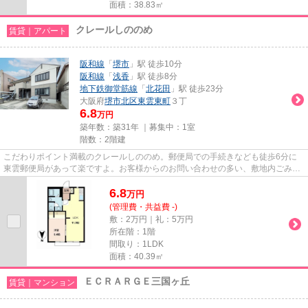
面積：38.83㎡
クレールしののめ
賃貸｜アパート
阪和線
「
堺市
」駅 徒歩10分
阪和線
「
浅香
」駅 徒歩8分
地下鉄御堂筋線
「
北花田
」駅 徒歩23分
大阪府
堺市北区
東雲東町
３丁
6.8
万円
築年数：築31年 ｜募集中：
1室
階数：2階建
こだわりポイント満載のクレールしののめ。郵便局での手続きなども徒歩6分に
東雲郵便局があって楽ですよ。お客様からのお問い合わせの多い、敷地内ごみ置
き場があります。通勤やお出か...
6.8
万
円
(管理費・共益費 -)
敷：2万円｜礼：5万円
所在階：1階
間取り：1LDK
面積：40.39㎡
ＥＣＲＡＲＧＥ三国ヶ丘
賃貸｜マンション