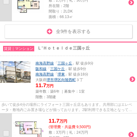
敷：2万円｜礼：30万円
所在階：2階
間取り：2LDK
面積：66.13㎡
全9件を表示する
Ｌ’Ｈｏｔｅｌｄｅ三国ヶ丘
賃貸｜マンション
南海高野線
「
三国ヶ丘
」駅 徒歩9分
阪和線
「
三国ケ丘
」駅 徒歩9分
南海高野線
「
堺東
」駅 徒歩18分
大阪府
堺市堺区
向陵西町
３丁
11.7
万円
築年数：築6年 ｜募集中：
1室
階数：3階建
歩いて徒歩4分の場所にライフォート三国ヶ丘店もあります。共用部にはエレベ
ータ・敷地内ごみ置き場などが揃っております。2駅利用できる立地となってい
て、アクセスが良いです。こち...
11.7
万
円
(管理費・共益費 9,500円)
敷：3万円｜礼：24万円