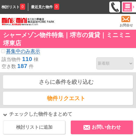
0
0
検討リスト
最近見た物件
お問合せ
シャーメゾン物件特集｜堺市の賃貸｜ミニミニ
堺東店
募集中のみ表示
110
該当物件
棟
187
空き数
件
さらに条件を絞り込む
物件リクエスト
チェックした物件をまとめて
検討リストに追加
お問い合わせ