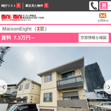
0
0
検討リスト
最近見た物件
お問合せ
MaisonEight（
3
室）
賃料
7.3
万円～
空室情報を確認