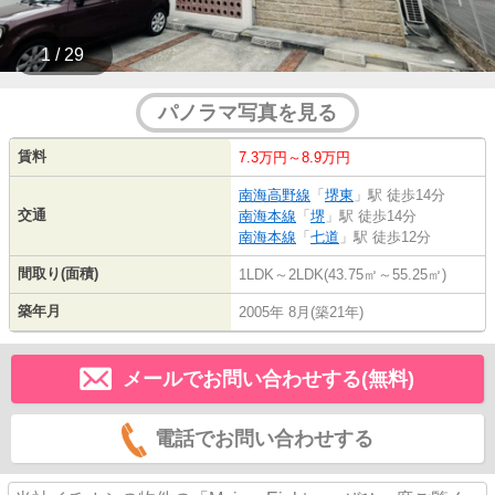
1 / 29
パノラマ写真を見る
賃料
7.3万円～8.9万円
南海高野線
「
堺東
」駅 徒歩14分
交通
南海本線
「
堺
」駅 徒歩14分
南海本線
「
七道
」駅 徒歩12分
間取り(面積)
1LDK～2LDK(43.75㎡～55.25㎡)
築年月
2005年 8月(築21年)
メールでお問い合わせする(無料)
電話でお問い合わせする