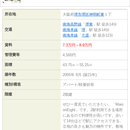
所在地
大阪府
堺市堺区
神明町東
１丁
南海高野線
「
堺東
」駅 徒歩14分
交通
南海本線
「
堺
」駅 徒歩14分
南海本線
「
七道
」駅 徒歩12分
賃料
7.3万円～8.9万円
管理費等
4,500円
面積
43.75㎡～55.25㎡
築年数
2005年 8月 (築21年)
種別/構造
アパート/軽量鉄骨
階建
2階建
ぜひ一度見ていただきたい、「Mais
onEight」です。2駅利用できる場所
にあるので利便性が高いです。歩い
て14分ほどで駅にアクセスできる、
立地の良さも魅力の物件です。敷地