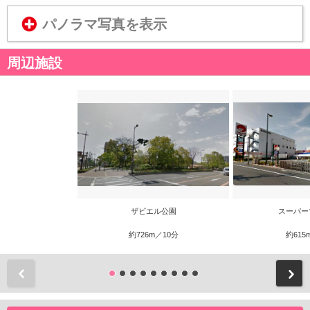
パノラマ写真を表示
周辺施設
ザビエル公園
スーパー
約726m／10分
約615
前