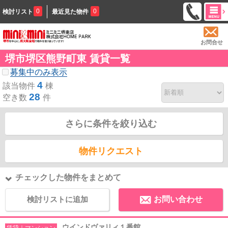
0
0
検討リスト
最近見た物件
お問合せ
堺市堺区熊野町東 賃貸一覧
募集中のみ表示
4
該当物件
棟
28
空き数
件
さらに条件を絞り込む
物件リクエスト
チェックした物件をまとめて
検討リストに追加
お問い合わせ
ウインドヴァリィ１番館
賃貸｜マンション