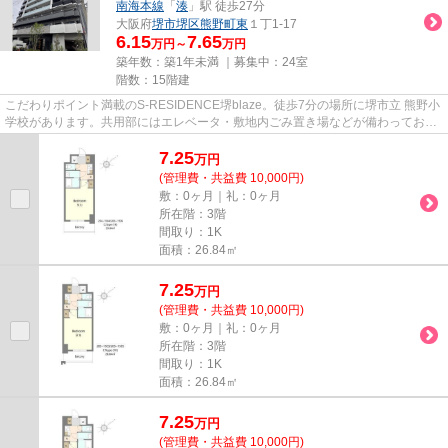
南海本線
「
湊
」駅 徒歩27分
大阪府
堺市堺区
熊野町東
１丁1-17
6.15
7.65
万円～
万円
築年数：築1年未満 ｜募集中：
24室
階数：15階建
こだわりポイント満載のS-RESIDENCE堺blaze。徒歩7分の場所に堺市立 熊野小
学校があります。共用部にはエレベータ・敷地内ごみ置き場などが備わっており
とても充実しています。2駅利用...
7.25
万
円
(管理費・共益費 10,000円)
敷：0ヶ月｜礼：0ヶ月
所在階：3階
間取り：1K
面積：26.84㎡
7.25
万
円
(管理費・共益費 10,000円)
敷：0ヶ月｜礼：0ヶ月
所在階：3階
間取り：1K
面積：26.84㎡
7.25
万
円
(管理費・共益費 10,000円)