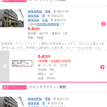
南海高野線
「
堺東
」駅 徒歩13分
南海本線
「
堺
」駅 徒歩12分
南海本線
「
七道
」駅 徒歩21分
大阪府
堺市堺区
熊野町東
２丁
5.4
万円
築年数：築27年 ｜募集中：
1室
階数：5階建
新着情報：ウインドヴァリィ１番館の空室情報ならコチラ。ザビエル公園まで徒
歩4分と近いです。共用部には敷地内ごみ置き場・エレベータなどが揃っており
ます。最寄りの駅まで徒歩13分...
5.4
万
円
(管理費・共益費 6,000円)
敷：0ヶ月｜礼：3万円
所在階：5階
間取り：1K
面積：29.00㎡
ウインドヴァリィⅠ番館
賃貸｜マンション
南海高野線
「
堺東
」駅 徒歩13分
南海本線
「
堺
」駅 徒歩12分