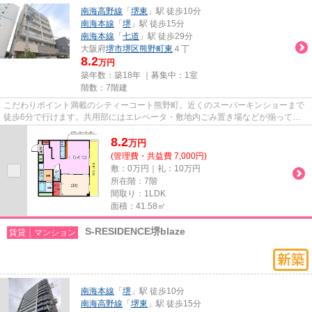
南海高野線
「
堺東
」駅 徒歩10分
南海本線
「
堺
」駅 徒歩15分
南海本線
「
七道
」駅 徒歩29分
大阪府
堺市堺区
熊野町東
４丁
8.2
万円
築年数：築18年 ｜募集中：
1室
階数：7階建
こだわりポイント満載のシティーコート熊野町。近くのスーパーキンショーまで
徒歩6分で行けます。共用部にはエレベータ・敷地内ごみ置き場などが揃ってお
ります。2駅利用可能で利便性...
8.2
万
円
(管理費・共益費 7,000円)
敷：0万円｜礼：10万円
所在階：7階
間取り：1LDK
面積：41.58㎡
S-RESIDENCE堺blaze
賃貸｜マンション
南海本線
「
堺
」駅 徒歩10分
南海高野線
「
堺東
」駅 徒歩15分