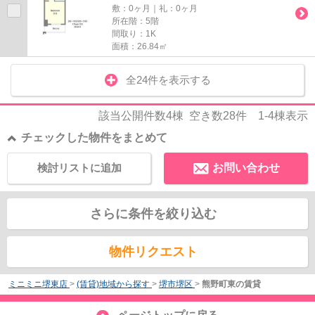
敷：0ヶ月｜礼：0ヶ月
所在階：5階
間取り：1K
面積：26.84㎡
全24件を表示する
該当公開件数
4
棟 空き数
28
件
1-4
棟表示
チェックした物件をまとめて
検討リストに追加
お問い合わせ
さらに条件を絞り込む
物件リクエスト
ミニミニ堺東店
>
(賃貸)地域から探す
>
堺市堺区
>
熊野町東の賃貸