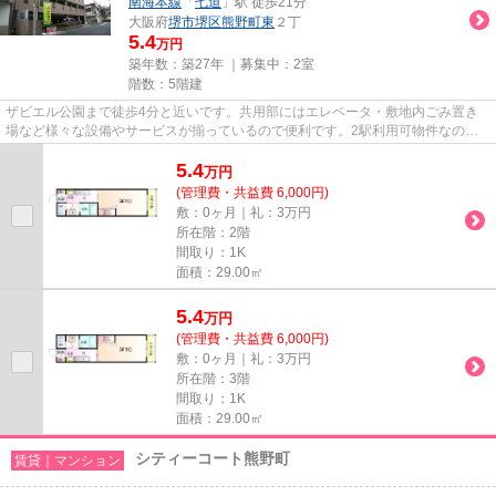
南海本線
「
七道
」駅 徒歩21分
大阪府
堺市堺区
熊野町東
２丁
5.4
万円
築年数：築27年 ｜募集中：
2室
階数：5階建
ザビエル公園まで徒歩4分と近いです。共用部にはエレベータ・敷地内ごみ置き
場など様々な設備やサービスが揃っているので便利です。2駅利用可物件なの
で、よく電車を利用する方にピッ...
5.4
万
円
(管理費・共益費 6,000円)
敷：0ヶ月｜礼：3万円
所在階：2階
間取り：1K
面積：29.00㎡
5.4
万
円
(管理費・共益費 6,000円)
敷：0ヶ月｜礼：3万円
所在階：3階
間取り：1K
面積：29.00㎡
シティーコート熊野町
賃貸｜マンション