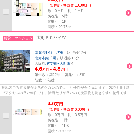
(管理費・共益費 10,000円)
敷：0ヶ月｜礼：1ヶ月
所在階：5階
間取り：1K
面積：29.76㎡
大町ＰＣハイツ
賃貸｜マンション
南海高野線
「
堺東
」駅 徒歩12分
南海本線
「
堺
」駅 徒歩18分
大阪府
堺市堺区
大町東
４丁
4.6
4.8
万円～
万円
築年数：築22年 ｜募集中：
2室
階数：5階建
敷地内ごみ置き場があるのとないのでは、利便性が全く違います。2駅利用可能
でアクセスの良い物件です。陽当たりが良いので洗濯物も乾きやすい物件です。
この物件は駅まで徒歩12分の立...
4.6
万
円
(管理費・共益費 6,000円)
敷：0万円｜礼：3.5万円
所在階：1階
間取り：1DK
面積：30.00㎡