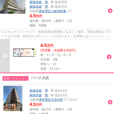
南海本線
「
湊
」駅 徒歩20分
南海本線
「
堺
」駅 徒歩23分
大阪府
堺市堺区
少林寺町東
４丁
4.5
万円
築年数：築29年 ｜募集中：
1室
階数：5階建
エヌエムサンカンテヌフ：南海高野線堺東駅にも近くて便利。清恵会病院までの
アクセスが楽。徒歩5分と近いメリットがあります。共用部にはエレベータ・敷
地内ごみ置き場などが揃ってお...
4.5
万
円
(管理費・共益費 6,000円)
敷：0ヶ月｜礼：0ヶ月
所在階：5階
間取り：1K
面積：23.14㎡
パーク大浜
賃貸｜マンション
南海本線
「
堺
」駅 徒歩14分
南海本線
「
湊
」駅 徒歩13分
大阪府
堺市堺区
大浜中町
３丁13-27
4.5
万円
築年数：築37年 ｜募集中：
2室
階数：11階建