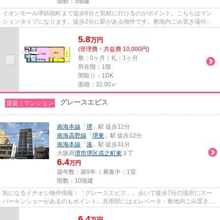
階数：5階建
イオンモール堺鉄砲町まで徒歩6分と気軽に行けるのがポイント。こちらはマン
ションタイプになります。徒歩2分に駅がある物件です。敷地内ごみ置き場付き
物件でゴミ出しを楽にできます...
5.8
万
円
(管理費・共益費 10,000円)
敷：0ヶ月｜礼：1ヶ月
所在階：1階
間取り：1DK
面積：32.00㎡
グレースエビス
賃貸｜マンション
南海本線
「
堺
」駅 徒歩12分
南海高野線
「
堺東
」駅 徒歩12分
南海本線
「
湊
」駅 徒歩31分
大阪府
堺市堺区
戎之町東
３丁
6.4
万円
築年数：築9年 ｜募集中：
1室
階数：10階建
気になるイチオシ物件情報：「グレースエビス」。歩いて徒歩7分の場所にスー
パーキンショーがあるのもポイント。共用部にはエレベータ・敷地内ごみ置き場
など様々な設備やサービスが揃...
6.4
万
円