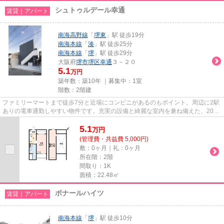
シュトゥルデール幸通
賃貸｜アパート
南海高野線
「
堺東
」駅 徒歩19分
南海本線
「
湊
」駅 徒歩25分
南海本線
「
堺
」駅 徒歩29分
大阪府
堺市堺区
幸通
３－２０
5.1
万円
築年数：築10年 ｜募集中：
1室
階数：2階建
ファミリーマートまで徒歩7分と近場にコンビニがあるのもポイント。周辺に2駅
ありの電車通勤しやすい物件です。充実の設備と綺麗な室内を兼ね備えた、2016
年築の物件です。開放的な空...
5.1
万
円
(管理費・共益費 5,000円)
敷：0ヶ月｜礼：0ヶ月
所在階：2階
間取り：1K
面積：22.48㎡
ボナールハイツ
賃貸｜アパート
南海本線
「
堺
」駅 徒歩10分