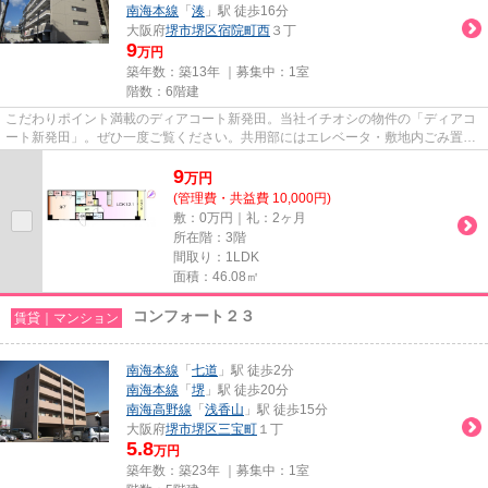
南海本線
「
湊
」駅 徒歩16分
大阪府
堺市堺区
宿院町西
３丁
9
万円
築年数：築13年 ｜募集中：
1室
階数：6階建
こだわりポイント満載のディアコート新発田。当社イチオシの物件の「ディアコ
ート新発田」。ぜひ一度ご覧ください。共用部にはエレベータ・敷地内ごみ置き
場など様々な設備やサービス...
9
万
円
(管理費・共益費 10,000円)
敷：0万円｜礼：2ヶ月
所在階：3階
間取り：1LDK
面積：46.08㎡
コンフォート２３
賃貸｜マンション
南海本線
「
七道
」駅 徒歩2分
南海本線
「
堺
」駅 徒歩20分
南海高野線
「
浅香山
」駅 徒歩15分
大阪府
堺市堺区
三宝町
１丁
5.8
万円
築年数：築23年 ｜募集中：
1室