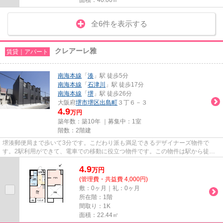
全6件を表示する
クレアーレ雅
賃貸｜アパート
南海本線
「
湊
」駅 徒歩5分
南海本線
「
石津川
」駅 徒歩17分
南海本線
「
堺
」駅 徒歩26分
大阪府
堺市堺区
出島町
３丁６－３
4.9
万円
築年数：築10年 ｜募集中：
1室
階数：2階建
堺湊郵便局まで歩いて3分です。こだわり派も満足できるデザイナーズ物件で
す。2駅利用ができて、電車での移動に役立つ物件です。この物件は駅から徒歩5
分の物件です。できるだけ早めに...
4.9
万
円
(管理費・共益費 4,000円)
敷：0ヶ月｜礼：0ヶ月
所在階：1階
間取り：1K
面積：22.44㎡