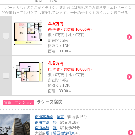
「パーク大浜」のここがイチオシ。共用部には敷地内ごみ置き場・エレベータな
どが備わっておりとても充実しています。一日の始まりを気持ちよく過ごせる陽
当たりの良い物件です。周辺...
4.5
万
円
(管理費・共益費 10,000円)
敷：0万円｜礼：0万円
所在階：2階
間取り：1DK
面積：30.00㎡
4.5
万
円
(管理費・共益費 10,000円)
敷：0万円｜礼：0万円
所在階：4階
間取り：1DK
面積：30.00㎡
ラシーヌ宿院
賃貸｜マンション
南海高野線
「
堺東
」駅 徒歩15分
南海本線
「
堺
」駅 徒歩18分
南海本線
「
湊
」駅 徒歩24分
大阪府
堺市堺区
宿院町東
４丁