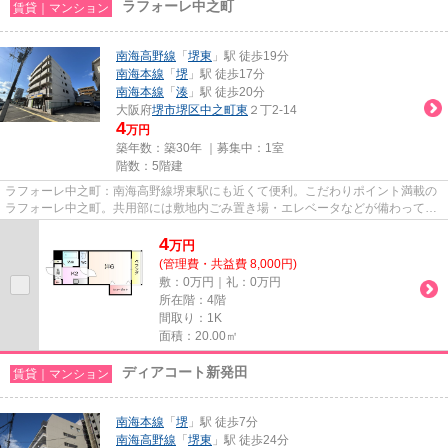
ラフォーレ中之町
賃貸｜マンション
南海高野線
「
堺東
」駅 徒歩19分
南海本線
「
堺
」駅 徒歩17分
南海本線
「
湊
」駅 徒歩20分
大阪府
堺市堺区
中之町東
２丁2-14
4
万円
築年数：築30年 ｜募集中：
1室
階数：5階建
ラフォーレ中之町：南海高野線堺東駅にも近くて便利。こだわりポイント満載の
ラフォーレ中之町。共用部には敷地内ごみ置き場・エレベータなどが備わってお
りとても充実しています。こ...
4
万
円
(管理費・共益費 8,000円)
敷：0万円｜礼：0万円
所在階：4階
間取り：1K
面積：20.00㎡
ディアコート新発田
賃貸｜マンション
南海本線
「
堺
」駅 徒歩7分
南海高野線
「
堺東
」駅 徒歩24分