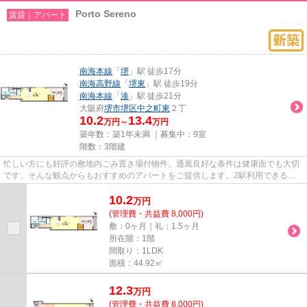
Porto Sereno
賃貸｜アパート
南海本線
「
堺
」駅 徒歩17分
南海高野線
「
堺東
」駅 徒歩19分
南海本線
「
湊
」駅 徒歩21分
大阪府
堺市堺区
中之町東
２丁
10.2
13.4
万円～
万円
築年数：築1年未満 ｜募集中：
9室
階数：3階建
忙しい方にも好評の敷地内ごみ置き場付物件。通風良好な条件は健康面でも大切
です。そんな観点からもおすすめのアパートをご提供します。2駅利用できる立
地となっていて、アクセスが良...
10.2
万
円
(管理費・共益費 8,000円)
敷：0ヶ月｜礼：1.5ヶ月
所在階：1階
間取り：1LDK
面積：44.92㎡
12.3
万
円
(管理費・共益費 8,000円)