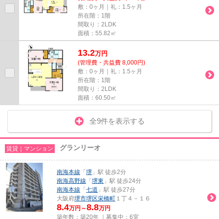
敷：0ヶ月｜礼：1.5ヶ月
所在階：1階
間取り：2LDK
面積：55.82㎡
13.2
万
円
(管理費・共益費 8,000円)
敷：0ヶ月｜礼：1.5ヶ月
所在階：1階
間取り：2LDK
面積：60.50㎡
全9件を表示する
グランリーオ
賃貸｜マンション
南海本線
「
堺
」駅 徒歩2分
南海高野線
「
堺東
」駅 徒歩24分
南海本線
「
七道
」駅 徒歩27分
大阪府
堺市堺区
栄橋町
１丁４－１６
8.4
8.8
万円～
万円
築年数：築20年 ｜募集中：
6室