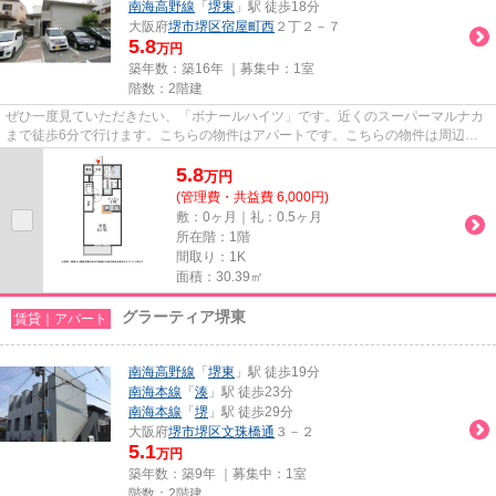
南海高野線
「
堺東
」駅 徒歩18分
大阪府
堺市堺区
宿屋町西
２丁２－７
5.8
万円
築年数：築16年 ｜募集中：
1室
階数：2階建
ぜひ一度見ていただきたい、「ボナールハイツ」です。近くのスーパーマルナカ
まで徒歩6分で行けます。こちらの物件はアパートです。こちらの物件は周辺に
駅が2つあるので電車へのアク...
5.8
万
円
(管理費・共益費 6,000円)
敷：0ヶ月｜礼：0.5ヶ月
所在階：1階
間取り：1K
面積：30.39㎡
グラーティア堺東
賃貸｜アパート
南海高野線
「
堺東
」駅 徒歩19分
南海本線
「
湊
」駅 徒歩23分
南海本線
「
堺
」駅 徒歩29分
大阪府
堺市堺区
文珠橋通
３－２
5.1
万円
築年数：築9年 ｜募集中：
1室
階数：2階建