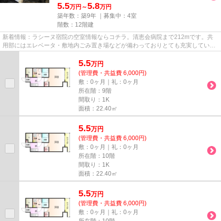
5.5
5.8
万円～
万円
築年数：築9年 ｜募集中：
4室
階数：12階建
新着情報：ラシーヌ宿院の空室情報ならコチラ。清恵会病院まで212mです。共
用部にはエレベータ・敷地内ごみ置き場などが備わっておりとても充実していま
す。プライバシーの面でも嬉し...
5.5
万
円
(管理費・共益費 6,000円)
敷：0ヶ月｜礼：0ヶ月
所在階：9階
間取り：1K
面積：22.40㎡
5.5
万
円
(管理費・共益費 6,000円)
敷：0ヶ月｜礼：0ヶ月
所在階：10階
間取り：1K
面積：22.40㎡
5.5
万
円
(管理費・共益費 6,000円)
敷：0ヶ月｜礼：0ヶ月
所在階：10階