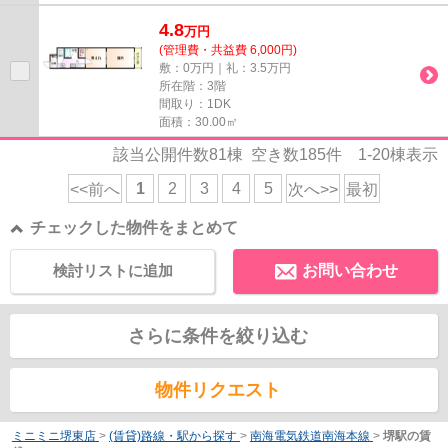
4.8
万
円
(管理費・共益費 6,000円)
敷：0万円｜礼：3.5万円
所在階：3階
間取り：1DK
面積：30.00㎡
該当公開件数
81
棟 空き数
185
件
1-20
棟表示
1
2
3
4
5
<<前へ
次へ>>
最初
チェックした物件をまとめて
検討リストに追加
お問い合わせ
さらに条件を絞り込む
物件リクエスト
ミニミニ堺東店
>
(賃貸)路線・駅から探す
>
南海電気鉄道南海本線
>
堺駅の賃