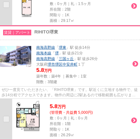
敷：0ヶ月｜礼：1.5ヶ月
所在階：2階
間取り：1K
面積：29.17㎡
RIHITO堺東
賃貸｜アパート
南海高野線
「
堺東
」駅 徒歩14分
南海本線
「
堺
」駅 徒歩21分
南海高野線
「
三国ヶ丘
」駅 徒歩26分
大阪府
堺市堺区
中安井町
１丁
5.8
万円
築年数：築4年 ｜募集中：
1室
階数：3階建
ぜひ一度見ていただきたい、「RIHITO堺東」です。駅近くに立地する物件で、徒
歩14分程でアクセスできます。物件の周辺に2駅あるので移動範囲も広がりま
す。風通しが良く、湿気やカビの...
5.8
万
円
(管理費・共益費 5,000円)
敷：0ヶ月｜礼：0ヶ月
所在階：1階
間取り：1K
面積：26.29㎡