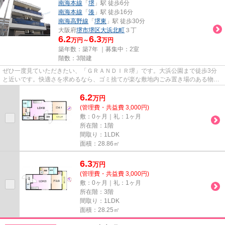
南海本線
「
堺
」駅 徒歩6分
南海本線
「
湊
」駅 徒歩16分
南海高野線
「
堺東
」駅 徒歩30分
大阪府
堺市堺区
大浜北町
３丁
6.2
6.3
万円～
万円
築年数：築7年 ｜募集中：
2室
階数：3階建
ぜひ一度見ていただきたい、「ＧＲＡＮＤＩＲ堺」です。大浜公園まで徒歩3分
と近いです。快適さを求めるなら、ゴミ捨てが楽な敷地内ごみ置き場のある物件
がお勧めです。築7年のイチオ...
6.2
万
円
(管理費・共益費 3,000円)
敷：0ヶ月｜礼：1ヶ月
所在階：1階
間取り：1LDK
面積：28.86㎡
6.3
万
円
(管理費・共益費 3,000円)
敷：0ヶ月｜礼：1ヶ月
所在階：3階
間取り：1LDK
面積：28.25㎡