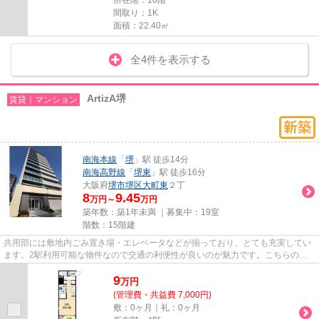
間取り：1K
面積：22.40㎡
全4件を表示する
ArtizA堺
賃貸｜マンション
南海本線
「
堺
」駅 徒歩14分
南海高野線
「
堺東
」駅 徒歩16分
大阪府
堺市堺区
大町東
２丁
8
9.45
万円～
万円
築年数：築1年未満 ｜募集中：
19室
階数：15階建
共用部には敷地内ごみ置き場・エレベータなどが揃っており、とても充実してい
ます。2駅利用可能な物件なので交通の利便性が良いのが魅力です。こちらの物
件はマンションです。駅まで徒...
9
万
円
(管理費・共益費 7,000円)
敷：0ヶ月｜礼：0ヶ月