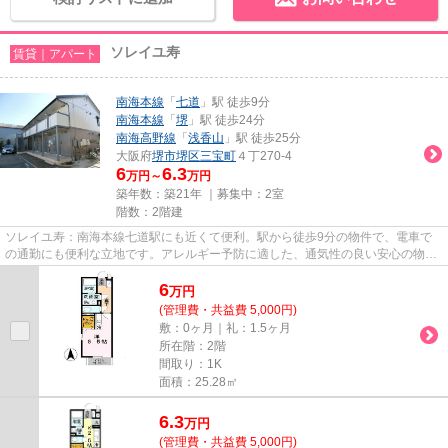
ソレイユ寿
賃貸｜アパート
南海本線
「
七道
」駅 徒歩9分
南海本線
「
堺
」駅 徒歩24分
南海高野線
「
浅香山
」駅 徒歩25分
大阪府
堺市堺区
三宝町
４丁270-4
6
6.3
万円～
万円
築年数：築21年 ｜募集中：
2室
階数：2階建
ソレイユ寿：南海本線七道駅にも近くて便利。駅から徒歩9分の物件で、電車で
の通勤にも便利な立地です。アレルギー予防に適した、通気性の良い安心の物件
です。健康な体は新鮮な空気を...
6
万
円
(管理費・共益費 5,000円)
敷：0ヶ月｜礼：1.5ヶ月
所在階：2階
間取り：1K
面積：25.28㎡
6.3
万
円
(管理費・共益費 5,000円)