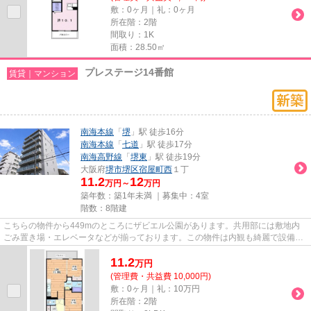
敷：0ヶ月｜礼：0ヶ月
所在階：2階
間取り：1K
面積：28.50㎡
プレステージ14番館
賃貸｜マンション
南海本線
「
堺
」駅 徒歩16分
南海本線
「
七道
」駅 徒歩17分
南海高野線
「
堺東
」駅 徒歩19分
大阪府
堺市堺区
宿屋町西
１丁
11.2
12
万円～
万円
築年数：築1年未満 ｜募集中：
4室
階数：8階建
こちらの物件から449mのところにザビエル公園があります。共用部には敷地内
ごみ置き場・エレベータなどが揃っております。この物件は内観も綺麗で設備も
充実した、2026年築となってい...
11.2
万
円
(管理費・共益費 10,000円)
敷：0ヶ月｜礼：10万円
所在階：2階