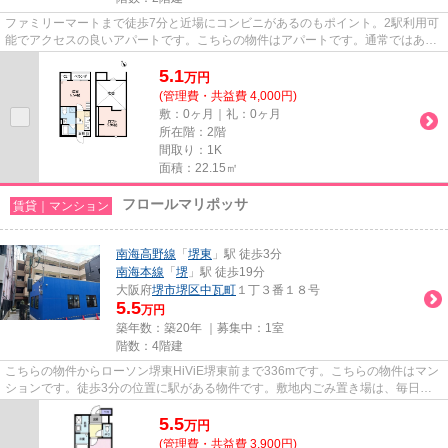
ファミリーマートまで徒歩7分と近場にコンビニがあるのもポイント。2駅利用可
能でアクセスの良いアパートです。こちらの物件はアパートです。通常ではあり
えない間取りも楽しめる、デ...
5.1
万
円
(管理費・共益費 4,000円)
敷：0ヶ月｜礼：0ヶ月
所在階：2階
間取り：1K
面積：22.15㎡
フロールマリポッサ
賃貸｜マンション
南海高野線
「
堺東
」駅 徒歩3分
南海本線
「
堺
」駅 徒歩19分
大阪府
堺市堺区
中瓦町
１丁３番１８号
5.5
万円
築年数：築20年 ｜募集中：
1室
階数：4階建
こちらの物件からローソン堺東HiViE堺東前まで336mです。こちらの物件はマン
ションです。徒歩3分の位置に駅がある物件です。敷地内ごみ置き場は、毎日の
ごみ捨ての煩わしさを軽減しま...
5.5
万
円
(管理費・共益費 3,900円)