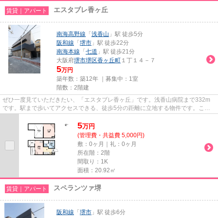
エスタブレ香ヶ丘
賃貸｜アパート
南海高野線
「
浅香山
」駅 徒歩5分
阪和線
「
堺市
」駅 徒歩22分
南海本線
「
七道
」駅 徒歩21分
大阪府
堺市堺区
香ヶ丘町
１丁１４－７
5
万円
築年数：築12年 ｜募集中：
1室
階数：2階建
ぜひ一度見ていただきたい、「エスタブレ香ヶ丘」です。浅香山病院まで332m
です。駅まで歩いてアクセスできる、徒歩5分の距離に立地する物件です。こち
らの物件はアパートです。物件探...
5
万
円
(管理費・共益費 5,000円)
敷：0ヶ月｜礼：0ヶ月
所在階：2階
間取り：1K
面積：20.92㎡
スペランツァ堺
賃貸｜アパート
阪和線
「
堺市
」駅 徒歩6分