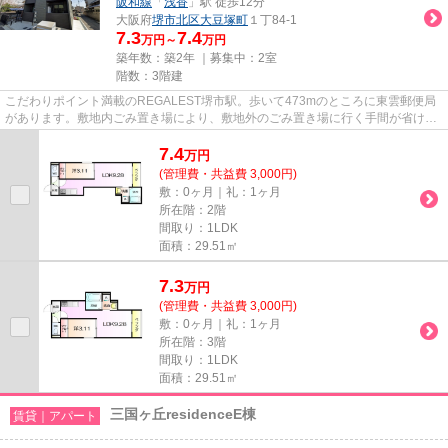
阪和線
「
浅香
」駅 徒歩12分
大阪府
堺市北区
大豆塚町
１丁84-1
7.3
7.4
万円～
万円
築年数：築2年 ｜募集中：
2室
階数：3階建
こだわりポイント満載のREGALEST堺市駅。歩いて473mのところに東雲郵便局
があります。敷地内ごみ置き場により、敷地外のごみ置き場に行く手間が省けま
す。魅力的な駅近の物件で、駅ま...
7.4
万
円
(管理費・共益費 3,000円)
敷：0ヶ月｜礼：1ヶ月
所在階：2階
間取り：1LDK
面積：29.51㎡
7.3
万
円
(管理費・共益費 3,000円)
敷：0ヶ月｜礼：1ヶ月
所在階：3階
間取り：1LDK
面積：29.51㎡
三国ヶ丘residenceE棟
賃貸｜アパート