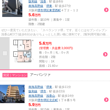
阪和線
「
浅香
」駅 徒歩8分
南海高野線
「
堺東
」駅 徒歩27分
大阪府
堺市堺区
東雲西町
４丁２－１２
5.6
万円
築年数：築10年 ｜募集中：
1室
階数：2階建
ぜひ一度見ていただきたい、「スペランツァ堺」です。近くにはセブンイレブン
浅香山町3丁(徒歩6分)がありちょっとした買い物に便利です。2駅利用可能の物件
です。おしゃれが気になる方...
5.6
万
円
(管理費・共益費 3,000円)
敷：0ヶ月｜礼：0ヶ月
所在階：2階
間取り：1K
面積：21.60㎡
アーバンツァ
賃貸｜マンション
南海高野線
「
堺東
」駅 徒歩11分
阪和線
「
堺市
」駅 徒歩22分
南海高野線
「
浅香山
」駅 徒歩14分
大阪府
堺市堺区
北庄町
１丁８番５号
5.9
万円
築年数：築15年 ｜募集中：
1室