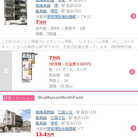
南海本線
「
堺
」駅 徒歩22分
阪和線
「
堺市
」駅 徒歩19分
大阪府
堺市堺区
南向陽町
１丁4-11
7
万円
築年数：築8年 ｜募集中：
1室
階数：3階建
こだわりポイント満載のレスタンツェ堺東。「レスタンツェ堺東」のここがイチ
オシ。こちらの物件は築7年ですが、充実の設備が整っています。2駅利用可物件
なので、よく電車を利用する...
7
万
円
(管理費・共益費 6,000円)
敷：0ヶ月｜礼：0ヶ月
所在階：1階
間取り：1K
面積：32.98㎡
ShaMaisonNorthField
賃貸｜マンション
南海高野線
「
三国ヶ丘
」駅 徒歩11分
阪和線
「
三国ケ丘
」駅 徒歩11分
阪和線
「
堺市
」駅 徒歩11分
大阪府
堺市堺区
向陵西町
３丁
13.4
万円