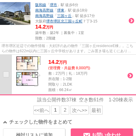
阪和線
「
堺市
」駅 徒歩6分
南海高野線
「
堺東
」駅 徒歩18分
南海高野線
「
三国ヶ丘
」駅 徒歩17分
大阪府
堺市堺区
北三国ヶ丘町
７丁3-15
14.2
万円
築年数：築2年 ｜募集中：
1室
階数：2階建
堺市堺区近辺での物件情報：大好評のあの物件「三国ヶ丘residenceE棟」。こち
らの物件は622m以内に三国ヶ丘中学校があります。ごみ置き場も近くにあり、
使い勝手もいいです。令和6年に...
14.2
万
円
(管理費・共益費 8,000円)
敷：2万円｜礼：18万円
所在階：1-2階
間取り：2LDK
面積：66.24㎡
該当公開件数
37
棟 空き数
61
件
1-20
棟表示
1
2
<<前へ
次へ>>
最初
チェックした物件をまとめて
検討リストに追加
お問い合わせ