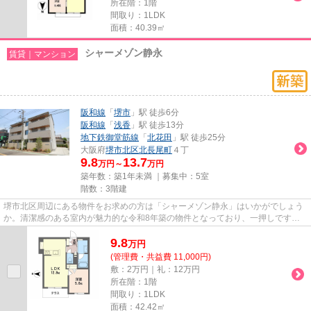
所在階：1階
間取り：1LDK
面積：40.39㎡
シャーメゾン静永
賃貸｜マンション
阪和線
「
堺市
」駅 徒歩6分
阪和線
「
浅香
」駅 徒歩13分
地下鉄御堂筋線
「
北花田
」駅 徒歩25分
大阪府
堺市北区
北長尾町
４丁
9.8
13.7
万円～
万円
築年数：築1年未満 ｜募集中：
5室
階数：3階建
堺市北区周辺にある物件をお求めの方は「シャーメゾン静永」はいかがでしょう
か。清潔感のある室内が魅力的な令和8年築の物件となっており、一押しです。
あると使い勝手がよく利便性が...
9.8
万
円
(管理費・共益費 11,000円)
敷：2万円｜礼：12万円
所在階：1階
間取り：1LDK
面積：42.42㎡