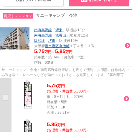
サニーキャンプ 今池
賃貸｜マンション
南海高野線
「
堺東
」駅 徒歩13分
南海高野線
「
浅香山
」駅 徒歩12分
阪和線
「
堺市
」駅 徒歩19分
大阪府
堺市堺区
今池町
１丁４番３３号
5.75
5.85
万円～
万円
築年数：築16年 ｜募集中：
2室
階数：6階建
サニーキャンプ 今池：南海高野線堺東駅にも近くて便利。共用部には敷地内ご
み置き場・エレベータなどが備わっておりとても充実しています。2駅利用可能
でアクセスの良い物件です。造...
5.75
万
円
(管理費・共益費 5,800円)
敷：0ヶ月｜礼：9万円
所在階：5階
間取り：1K
面積：29.91㎡
5.85
万
円
(管理費・共益費 5,800円)