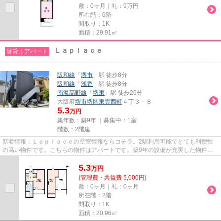
敷：0ヶ月｜礼：9万円
所在階：6階
間取り：1K
面積：29.91㎡
Ｌａｐｌａｃｅ
賃貸｜アパート
阪和線
「
堺市
」駅 徒歩8分
阪和線
「
浅香
」駅 徒歩8分
南海高野線
「
堺東
」駅 徒歩26分
大阪府
堺市堺区
東雲西町
４丁３－８
5.3
万円
築年数：築9年 ｜募集中：
1室
階数：2階建
新着情報：Ｌａｐｌａｃｅの空室情報ならコチラ。2駅利用可能でとても利便性
の高い物件です。こちらの物件はアパートです。築9年の設備が充実した物件と
なっています。できるだけ早め...
5.3
万
円
(管理費・共益費 5,000円)
敷：0ヶ月｜礼：0ヶ月
所在階：2階
間取り：1K
面積：20.96㎡