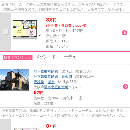
新着情報：ムーク香ヶ丘の空室情報ならコチラ。こちらの物件はアパートです。
3駅以上利用可なので、利便性を求める方もご満足頂ける条件です。駅から徒歩7
分のアパートで、電車での通...
8
万
円
(管理費・共益費 6,000円)
敷：0ヶ月｜礼：12万円
所在階：1階
間取り：1LDK
面積：45.04㎡
メゾン・ド・コーデュ
賃貸｜マンション
地下鉄御堂筋線
「
北花田
」駅 徒歩8分
地下鉄御堂筋線
「
新金岡
」駅 徒歩15分
阪和線
「
堺市
」駅 徒歩25分
大阪府
堺市北区
船堂町
１丁4-8
8
万円
築年数：築20年 ｜募集中：
1室
階数：2階建
地下鉄御堂筋線北花田駅周辺物件：メゾン・ド・コーデュ。日用品を揃えるのに
便利なホームセンター「コーナン金岡蔵前店」が、こちらの物件から457mのと
ころにあります。こちらはマン...
8
万
円