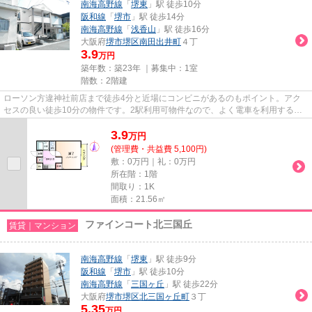
南海高野線
「
堺東
」駅 徒歩10分
阪和線
「
堺市
」駅 徒歩14分
南海高野線
「
浅香山
」駅 徒歩16分
大阪府
堺市堺区
南田出井町
４丁
3.9
万円
築年数：築23年 ｜募集中：
1室
階数：2階建
ローソン方違神社前店まで徒歩4分と近場にコンビニがあるのもポイント。アク
セスの良い徒歩10分の物件です。2駅利用可物件なので、よく電車を利用する方
にピッタリですね。こちらの物...
3.9
万
円
(管理費・共益費 5,100円)
敷：0万円｜礼：0万円
所在階：1階
間取り：1K
面積：21.56㎡
ファインコート北三国丘
賃貸｜マンション
南海高野線
「
堺東
」駅 徒歩9分
阪和線
「
堺市
」駅 徒歩10分
南海高野線
「
三国ヶ丘
」駅 徒歩22分
大阪府
堺市堺区
北三国ヶ丘町
３丁
5.35
万円