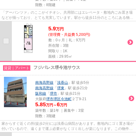
階数：8階建
「アーバンツァ」のここがイチオシ。共用部にはエレベータ・敷地内ごみ置き場
などが揃っており、とても充実しています。駅から徒歩11分のところにある物件
はいかがでしょうか。造りと...
5.9
万
円
(管理費・共益費 5,200円)
敷：0ヶ月｜礼：9万円
所在階：3階
間取り：1K
面積：29.95㎡
フジパレス堺今池サウス
賃貸｜アパート
南海高野線
「
浅香山
」駅 徒歩5分
南海高野線
「
堺東
」駅 徒歩21分
阪和線
「
堺市
」駅 徒歩21分
大阪府
堺市堺区
今池町
２丁9-21
5.85
6
万円～
万円
築年数：築1年 ｜募集中：
3室
階数：3階建
家からすぐ近くの所(徒歩2分)には浅香山病院があります。敷地内にゴミ置き場が
付いているので、遠くまで運ぶ必要がなくゴミ出しが楽になります。この物件は
駅から徒歩5分のアパートで...