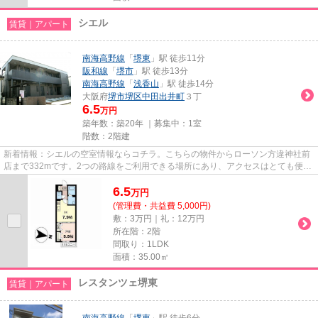
シエル
賃貸｜アパート
南海高野線
「
堺東
」駅 徒歩11分
阪和線
「
堺市
」駅 徒歩13分
南海高野線
「
浅香山
」駅 徒歩14分
大阪府
堺市堺区
中田出井町
３丁
6.5
万円
築年数：築20年 ｜募集中：
1室
階数：2階建
新着情報：シエルの空室情報ならコチラ。こちらの物件からローソン方違神社前
店まで332mです。2つの路線をご利用できる場所にあり、アクセスはとても便利
です。駅まで歩いて11分ほどの...
6.5
万
円
(管理費・共益費 5,000円)
敷：3万円｜礼：12万円
所在階：2階
間取り：1LDK
面積：35.00㎡
レスタンツェ堺東
賃貸｜アパート
南海高野線
「
堺東
」駅 徒歩6分