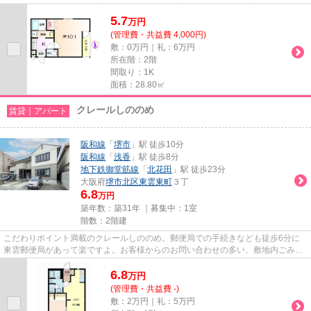
範囲が広がる2駅利用可能な物...
5.7
万
円
(管理費・共益費 4,000円)
敷：0万円｜礼：6万円
所在階：2階
間取り：1K
面積：28.80㎡
クレールしののめ
賃貸｜アパート
阪和線
「
堺市
」駅 徒歩10分
阪和線
「
浅香
」駅 徒歩8分
地下鉄御堂筋線
「
北花田
」駅 徒歩23分
大阪府
堺市北区
東雲東町
３丁
6.8
万円
築年数：築31年 ｜募集中：
1室
階数：2階建
こだわりポイント満載のクレールしののめ。郵便局での手続きなども徒歩6分に
東雲郵便局があって楽ですよ。お客様からのお問い合わせの多い、敷地内ごみ置
き場があります。通勤やお出か...
6.8
万
円
(管理費・共益費 -)
敷：2万円｜礼：5万円