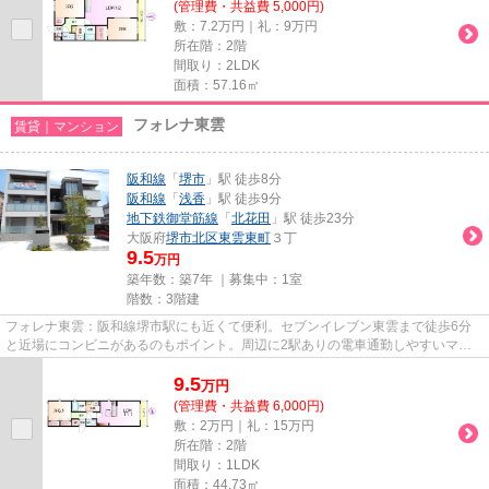
(管理費・共益費 5,000円)
敷：7.2万円｜礼：9万円
所在階：2階
間取り：2LDK
面積：57.16㎡
フォレナ東雲
賃貸｜マンション
阪和線
「
堺市
」駅 徒歩8分
阪和線
「
浅香
」駅 徒歩9分
地下鉄御堂筋線
「
北花田
」駅 徒歩23分
大阪府
堺市北区
東雲東町
３丁
9.5
万円
築年数：築7年 ｜募集中：
1室
階数：3階建
フォレナ東雲：阪和線堺市駅にも近くて便利。セブンイレブン東雲まで徒歩6分
と近場にコンビニがあるのもポイント。周辺に2駅ありの電車通勤しやすいマン
ションです。築7年の物件です。...
9.5
万
円
(管理費・共益費 6,000円)
敷：2万円｜礼：15万円
所在階：2階
間取り：1LDK
面積：44.73㎡