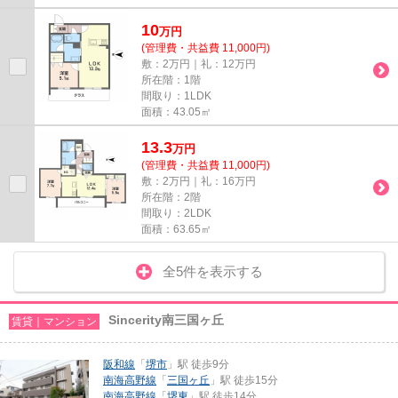
10
万
円
(管理費・共益費 11,000円)
敷：2万円｜礼：12万円
所在階：1階
間取り：1LDK
面積：43.05㎡
13.3
万
円
(管理費・共益費 11,000円)
敷：2万円｜礼：16万円
所在階：2階
間取り：2LDK
面積：63.65㎡
全5件を表示する
Sincerity南三国ヶ丘
賃貸｜マンション
阪和線
「
堺市
」駅 徒歩9分
南海高野線
「
三国ヶ丘
」駅 徒歩15分
南海高野線
「
堺東
」駅 徒歩14分