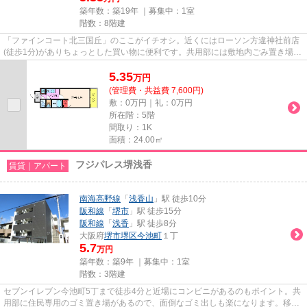
築年数：築19年 ｜募集中：
1室
階数：8階建
「ファインコート北三国丘」のここがイチオシ。近くにはローソン方違神社前店
(徒歩1分)がありちょっとした買い物に便利です。共用部には敷地内ごみ置き場・
エレベータなどが揃っており...
5.35
万
円
(管理費・共益費 7,600円)
敷：0万円｜礼：0万円
所在階：5階
間取り：1K
面積：24.00㎡
フジパレス堺浅香
賃貸｜アパート
南海高野線
「
浅香山
」駅 徒歩10分
阪和線
「
堺市
」駅 徒歩15分
阪和線
「
浅香
」駅 徒歩8分
大阪府
堺市堺区
今池町
１丁
5.7
万円
築年数：築9年 ｜募集中：
1室
階数：3階建
セブンイレブン今池町5丁まで徒歩4分と近場にコンビニがあるのもポイント。共
用部に住民専用のゴミ置き場があるので、面倒なゴミ出しも楽になります。移動