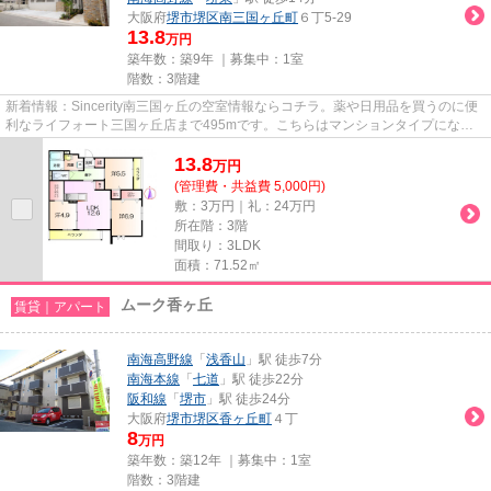
大阪府
堺市堺区
南三国ヶ丘町
６丁5-29
13.8
万円
築年数：築9年 ｜募集中：
1室
階数：3階建
新着情報：Sincerity南三国ヶ丘の空室情報ならコチラ。薬や日用品を買うのに便
利なライフォート三国ヶ丘店まで495mです。こちらはマンションタイプになり
ます。最上階の物件です。物件...
13.8
万
円
(管理費・共益費 5,000円)
敷：3万円｜礼：24万円
所在階：3階
間取り：3LDK
面積：71.52㎡
ムーク香ヶ丘
賃貸｜アパート
南海高野線
「
浅香山
」駅 徒歩7分
南海本線
「
七道
」駅 徒歩22分
阪和線
「
堺市
」駅 徒歩24分
大阪府
堺市堺区
香ヶ丘町
４丁
8
万円
築年数：築12年 ｜募集中：
1室
階数：3階建