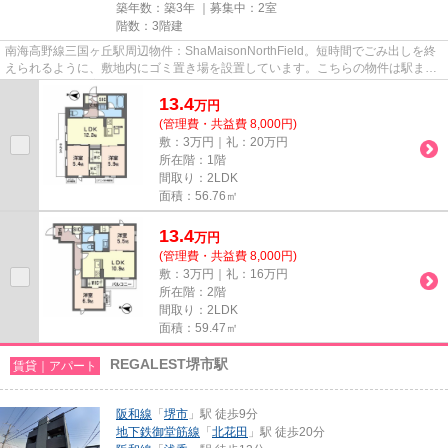
築年数：築3年 ｜募集中：
2室
階数：3階建
南海高野線三国ヶ丘駅周辺物件：ShaMaisonNorthField。短時間でごみ出しを終
えられるように、敷地内にゴミ置き場を設置しています。こちらの物件は駅まで
徒歩で11分で到着します。こち...
13.4
万
円
(管理費・共益費 8,000円)
敷：3万円｜礼：20万円
所在階：1階
間取り：2LDK
面積：56.76㎡
13.4
万
円
(管理費・共益費 8,000円)
敷：3万円｜礼：16万円
所在階：2階
間取り：2LDK
面積：59.47㎡
REGALEST堺市駅
賃貸｜アパート
阪和線
「
堺市
」駅 徒歩9分
地下鉄御堂筋線
「
北花田
」駅 徒歩20分