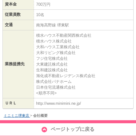
資本金
700万円
従業員数
10名
交通
南海高野線 堺東駅
積水ハウス不動産関西株式会社
積水ハウス株式会社
大和ハウス工業株式会社
大和リビング株式会社
フジ住宅株式会社
業務提携先
大東建託株式会社
生和建設株式会社
旭化成不動産レジデンス株式会社
株式会社パナホーム
日本住宅流通株式会社
<順序不同>
ＵＲＬ
http://www.minimini.ne.jp/
ミニミニ堺東店
>
会社概要
ページトップに戻る