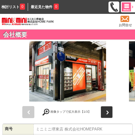
0
0
検討リスト
最近見た物件
お問合せ
会社概要
前
次
画像タップで拡大表示【
1
/3】
商号
ミニミニ堺東店 株式会社HOMEPARK