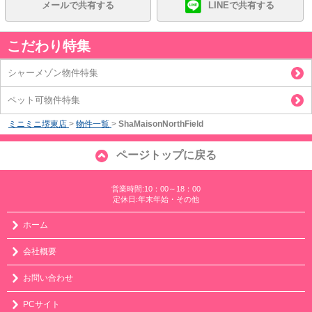
メールで共有する
LINEで共有する
こだわり特集
シャーメゾン物件特集
ペット可物件特集
ミニミニ堺東店
>
物件一覧
>
ShaMaisonNorthField
ページトップに戻る
営業時間:10：00～18：00
定休日:年末年始・その他
ホーム
会社概要
お問い合わせ
PCサイト