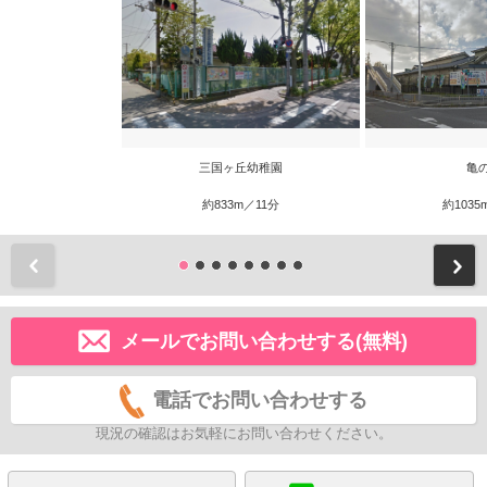
三国ヶ丘幼稚園
亀
約833m／11分
約1035
前
メールでお問い合わせする(無料)
電話でお問い合わせする
現況の確認はお気軽にお問い合わせください。