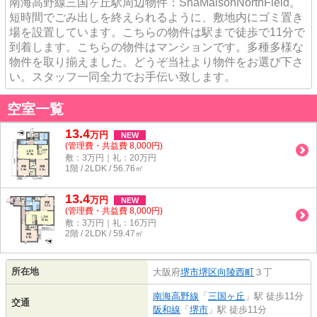
南海高野線三国ヶ丘駅周辺物件：ShaMaisonNorthField。
短時間でごみ出しを終えられるように、敷地内にゴミ置き
場を設置しています。こちらの物件は駅まで徒歩で11分で
到着します。こちらの物件はマンションです。多種多様な
物件を取り揃えました。どうぞ当社より物件をお選び下さ
い。スタッフ一同全力でお手伝い致します。
空室一覧
13.4
万
円
NEW
(管理費・共益費 8,000円)
敷：3万円｜礼：20万円
1階 / 2LDK / 56.76㎡
13.4
万
円
NEW
(管理費・共益費 8,000円)
敷：3万円｜礼：16万円
2階 / 2LDK / 59.47㎡
所在地
大阪府
堺市堺区
向陵西町
３丁
南海高野線
「
三国ヶ丘
」駅 徒歩11分
交通
阪和線
「
堺市
」駅 徒歩11分