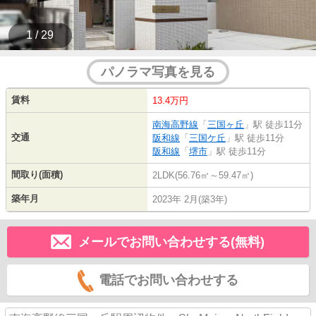
1 / 29
パノラマ写真を見る
賃料
13.4万円
南海高野線
「
三国ヶ丘
」駅 徒歩11分
交通
阪和線
「
三国ケ丘
」駅 徒歩11分
阪和線
「
堺市
」駅 徒歩11分
間取り(面積)
2LDK(56.76㎡～59.47㎡)
築年月
2023年 2月(築3年)
メールでお問い合わせする(無料)
電話でお問い合わせする