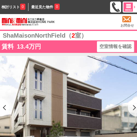
0
0
検討リスト
最近見た物件
お問合せ
ShaMaisonNorthField（
2
室）
賃料
13.4
万円
空室情報を確認