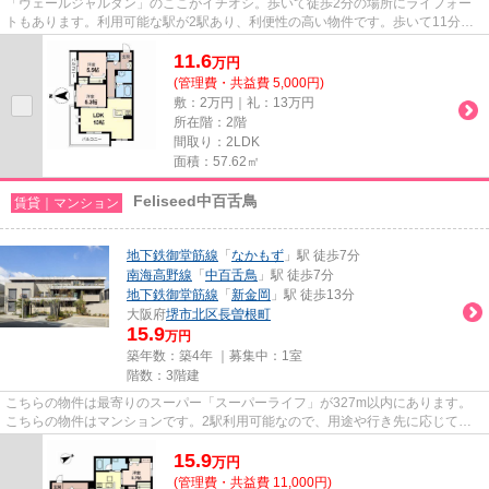
「ヴェールジャルダン」のここがイチオシ。歩いて徒歩2分の場所にライフォー
トもあります。利用可能な駅が2駅あり、利便性の高い物件です。歩いて11分ほ
どで駅にアクセスできる、立地...
11.6
万
円
(管理費・共益費 5,000円)
敷：2万円｜礼：13万円
所在階：2階
間取り：2LDK
面積：57.62㎡
Feliseed中百舌鳥
賃貸｜マンション
地下鉄御堂筋線
「
なかもず
」駅 徒歩7分
南海高野線
「
中百舌鳥
」駅 徒歩7分
地下鉄御堂筋線
「
新金岡
」駅 徒歩13分
大阪府
堺市北区
長曽根町
15.9
万円
築年数：築4年 ｜募集中：
1室
階数：3階建
こちらの物件は最寄りのスーパー「スーパーライフ」が327m以内にあります。
こちらの物件はマンションです。2駅利用可能なので、用途や行き先に応じて経
路を選択できます。こちらは徒歩...
15.9
万
円
(管理費・共益費 11,000円)