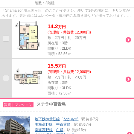
階数：3階建
「Shamaison堺三国ヶ丘」のここがイチオシ。歩いて3分の場所に、キリン堂が
あります。共用部にはエレベータ・敷地内ごみ置き場などが揃っております。最
上階の物件です。周辺に2駅あり...
14.2
万
円
(管理費・共益費 12,000円)
敷：2万円｜礼：25万円
所在階：3階
間取り：2LDK
面積：58.56㎡
15.5
万
円
(管理費・共益費 12,000円)
敷：2万円｜礼：23万円
所在階：3階
間取り：3LDK
面積：72.56㎡
ステラ中百舌鳥
賃貸｜マンション
地下鉄御堂筋線
「
なかもず
」駅 徒歩7分
南海高野線
「
中百舌鳥
」駅 徒歩7分
南海高野線
「
白鷺
」駅 徒歩16分