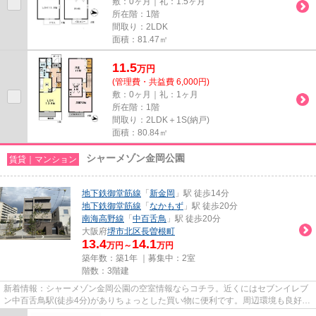
敷：0ヶ月｜礼：1.5ヶ月
所在階：1階
間取り：2LDK
面積：81.47㎡
11.5
万
円
(管理費・共益費 6,000円)
敷：0ヶ月｜礼：1ヶ月
所在階：1階
間取り：2LDK＋1S(納戸)
面積：80.84㎡
シャーメゾン金岡公園
賃貸｜マンション
地下鉄御堂筋線
「
新金岡
」駅 徒歩14分
地下鉄御堂筋線
「
なかもず
」駅 徒歩20分
南海高野線
「
中百舌鳥
」駅 徒歩20分
大阪府
堺市北区
長曽根町
13.4
14.1
万円～
万円
築年数：築1年 ｜募集中：
2室
階数：3階建
新着情報：シャーメゾン金岡公園の空室情報ならコチラ。近くにはセブンイレブ
ン中百舌鳥駅(徒歩4分)がありちょっとした買い物に便利です。周辺環境も良好
で、魅力的な住環境のある、令...