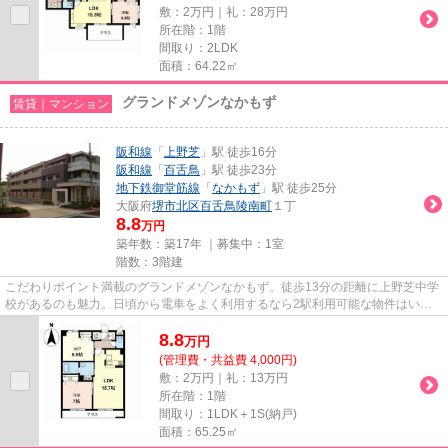
敷：2万円｜礼：28万円
所在階：1階
間取り：2LDK
面積：64.22㎡
グランドメゾンなかもず
賃貸｜マンション
阪和線
「
上野芝
」駅 徒歩16分
阪和線
「
百舌鳥
」駅 徒歩23分
地下鉄御堂筋線
「
なかもず
」駅 徒歩25分
大阪府
堺市北区
百舌鳥陵南町
１丁
8.8
万円
築年数：築17年 ｜募集中：
1室
階数：3階建
こだわりポイント満載のグランドメゾンなかもず。徒歩13分の距離に上野芝中学
校があるのも魅力。日頃から電車をよく利用するなら2駅利用可能な物件はいか
がでしょうか。こちらはマンシ...
8.8
万
円
(管理費・共益費 4,000円)
敷：2万円｜礼：13万円
所在階：1階
間取り：1LDK＋1S(納戸)
面積：65.25㎡