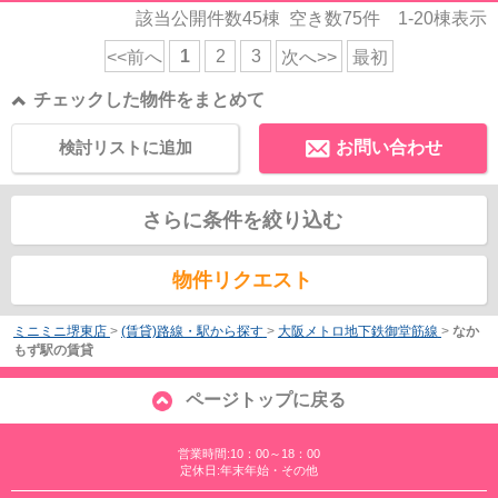
該当公開件数
45
棟 空き数
75
件
1-20
棟表示
1
2
3
<<前へ
次へ>>
最初
チェックした物件をまとめて
検討リストに追加
お問い合わせ
さらに条件を絞り込む
物件リクエスト
ミニミニ堺東店
>
(賃貸)路線・駅から探す
>
大阪メトロ地下鉄御堂筋線
>
なか
もず駅の賃貸
ページトップに戻る
営業時間:10：00～18：00
定休日:年末年始・その他