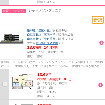
面積：93.61㎡
シャーメゾングラニテ
賃貸｜マンション
阪和線
「
三国ケ丘
」駅 徒歩10分
南海高野線
「
三国ヶ丘
」駅 徒歩10分
南海高野線
「
中百舌鳥
」駅 徒歩16分
大阪府
堺市堺区
向陵東町
２丁
13.6
14.4
万円～
万円
築年数：予定 ｜募集中：
5室
階数：3階建
阪和線三国ケ丘駅周辺物件：シャーメゾングラニテ。こちらの物件は1051m以内
に三国ヶ丘中学校があります。注目を集めているのが、敷地内ごみ置き場のある
物件です。こちらはマンション...
13.6
万
円
(管理費・共益費 11,000円)
敷：3万円｜礼：28万円
所在階：1階
間取り：2LDK
面積：64.01㎡