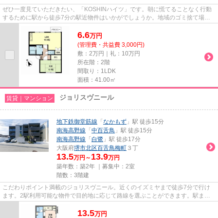
ぜひ一度見ていただきたい、「KOSHINハイツ」です。朝に慌てることなく行動
するために駅から徒歩7分の駅近物件はいかがでしょうか。地域のゴミ捨て場ま
で行かずにサッとゴミ出しできる...
6.6
万
円
(管理費・共益費 3,000円)
敷：2万円｜礼：10万円
所在階：2階
間取り：1LDK
面積：41.00㎡
ジョリスヴニール
賃貸｜マンション
地下鉄御堂筋線
「
なかもず
」駅 徒歩15分
南海高野線
「
中百舌鳥
」駅 徒歩15分
南海高野線
「
白鷺
」駅 徒歩17分
大阪府
堺市北区
百舌鳥梅町
３丁
13.5
13.9
万円～
万円
築年数：築2年 ｜募集中：
2室
階数：3階建
こだわりポイント満載のジョリスヴニール。近くのイズミヤまで徒歩7分で行け
ます。2駅利用可能な物件で目的地に応じて路線を選ぶことができます。駅まで
のアクセスが良い、徒歩15分の...
13.5
万
円