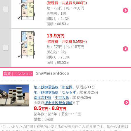
(管理費・共益費 9,000円)
敷：2万円｜礼：20万円
所在階：1階
間取り：2LDK
面積：60.53㎡
13.9
万
円
(管理費・共益費 8,500円)
敷：2万円｜礼：15万円
所在階：2階
間取り：2LDK
面積：60.53㎡
ShaMaisonRicco
賃貸｜マンション
地下鉄御堂筋線
「
新金岡
」駅 徒歩11分
地下鉄御堂筋線
「
なかもず
」駅 徒歩25分
南海高野線
「
中百舌鳥
」駅 徒歩25分
大阪府
堺市北区
新金岡町
５丁
8.5
8.8
万円～
万円
築年数：築6年 ｜募集中：
2室
階数：3階建
忙しいあなたの時間を有効的に使えるのが敷地内ごみ置き場です。駅から徒歩11