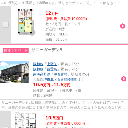
のに便利なスギ薬局まで365mです。造りとデザインに関して、自信をもって情
報を提供できるマンションです。...
12
万
円
(管理費・共益費 10,000円)
敷：3万円｜礼：2ヶ月
所在階：8階
間取り：3LDK
面積：61.60㎡
サニーガーデンB
賃貸｜アパート
阪和線
「
上野芝
」駅 徒歩15分
阪和線
「
百舌鳥
」駅 徒歩21分
南海高野線
「
中百舌鳥
」駅 徒歩25分
大阪府
堺市北区
百舌鳥陵南町
１丁
10.5
11.5
万円～
万円
築年数：築24年 ｜募集中：
2室
階数：2階建
サニーガーデンB：阪和線上野芝駅にも近くて便利。こちらの物件はアパートで
す。建物の共用部にゴミ置き場があるので、外部の人にゴミを見られるなどのト
ラブル回避につながります。2...
10.5
万
円
(管理費・共益費 6,000円)