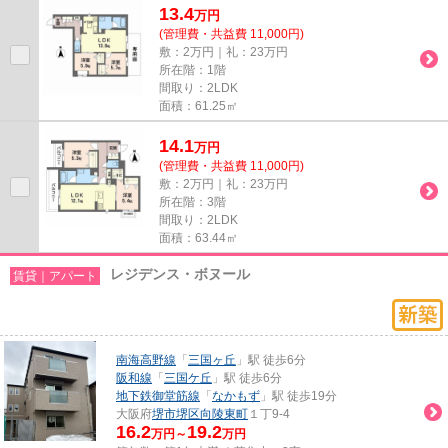
13.4
万
円
(管理費・共益費 11,000円)
敷：2万円｜礼：23万円
所在階：1階
間取り：2LDK
面積：61.25㎡
14.1
万
円
(管理費・共益費 11,000円)
敷：2万円｜礼：23万円
所在階：3階
間取り：2LDK
面積：63.44㎡
レジデンス・ボヌール
賃貸｜アパート
南海高野線
「
三国ヶ丘
」駅 徒歩6分
阪和線
「
三国ケ丘
」駅 徒歩6分
地下鉄御堂筋線
「
なかもず
」駅 徒歩19分
大阪府
堺市堺区
向陵東町
１丁9-4
16.2
19.2
万円～
万円