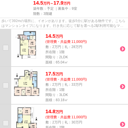
14.5
17.9
万円～
万円
築年数：予定 ｜募集中：
9室
階数：3階建
歩いて392mの場所に、イオンがあります。徒歩5分に駅がある物件です。こちら
はマンションタイプになります。行き先に応じて駅を選べる2駅利用可能なマン
ションです。できるだけ早めに...
14.5
万
円
(管理費・共益費 11,000円)
敷：2万円｜礼：28万円
所在階：1階
間取り：2LDK
面積：65.04㎡
17.5
万
円
(管理費・共益費 11,000円)
敷：2万円｜礼：33万円
所在階：1階
間取り：3LDK
面積：83.18㎡
14.8
万
円
(管理費・共益費 11,000円)
敷：2万円｜礼：30万円
所在階：2階