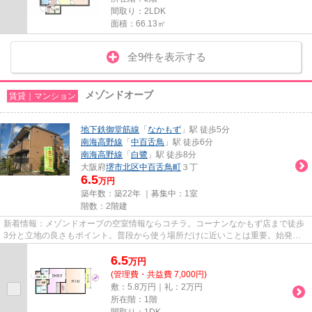
間取り：2LDK
面積：66.13㎡
全9件を表示する
メゾンドオーブ
賃貸｜マンション
地下鉄御堂筋線
「
なかもず
」駅 徒歩5分
南海高野線
「
中百舌鳥
」駅 徒歩6分
南海高野線
「
白鷺
」駅 徒歩8分
大阪府
堺市北区
中百舌鳥町
３丁
6.5
万円
築年数：築22年 ｜募集中：
1室
階数：2階建
新着情報：メゾンドオーブの空室情報ならコチラ。コーナンなかもず店まで徒歩
3分と立地の良さもポイント。普段から使う場所だけに近いことは重要。始発駅
近くだと朝の混雑する時間でも...
6.5
万
円
(管理費・共益費 7,000円)
敷：5.8万円｜礼：2万円
所在階：1階
間取り：1DK