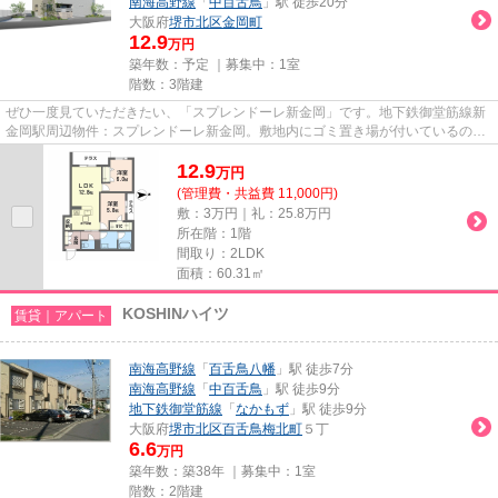
南海高野線
「
中百舌鳥
」駅 徒歩20分
大阪府
堺市北区
金岡町
12.9
万円
築年数：予定 ｜募集中：
1室
階数：3階建
ぜひ一度見ていただきたい、「スプレンドーレ新金岡」です。地下鉄御堂筋線新
金岡駅周辺物件：スプレンドーレ新金岡。敷地内にゴミ置き場が付いているの
で、遠くまで運ぶ必要がなくゴ...
12.9
万
円
(管理費・共益費 11,000円)
敷：3万円｜礼：25.8万円
所在階：1階
間取り：2LDK
面積：60.31㎡
KOSHINハイツ
賃貸｜アパート
南海高野線
「
百舌鳥八幡
」駅 徒歩7分
南海高野線
「
中百舌鳥
」駅 徒歩9分
地下鉄御堂筋線
「
なかもず
」駅 徒歩9分
大阪府
堺市北区
百舌鳥梅北町
５丁
6.6
万円
築年数：築38年 ｜募集中：
1室
階数：2階建