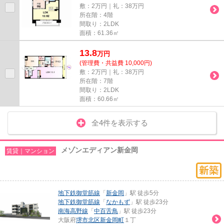
敷：2万円｜礼：38万円
所在階：4階
間取り：2LDK
面積：61.36㎡
13.8
万
円
(管理費・共益費 10,000円)
敷：2万円｜礼：38万円
所在階：7階
間取り：2LDK
面積：60.66㎡
全4件を表示する
メゾンエディアン新金岡
賃貸｜マンション
地下鉄御堂筋線
「
新金岡
」駅 徒歩5分
地下鉄御堂筋線
「
なかもず
」駅 徒歩23分
南海高野線
「
中百舌鳥
」駅 徒歩23分
大阪府
堺市北区
新金岡町
１丁