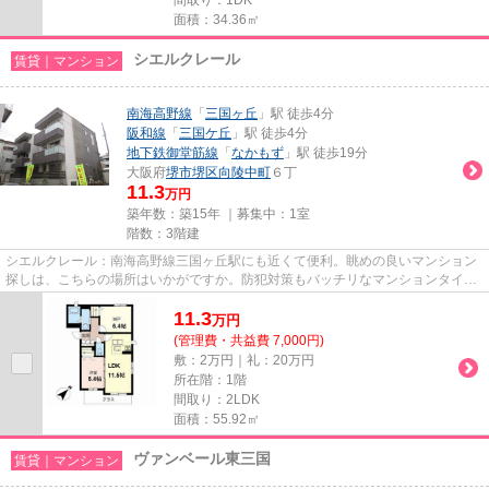
面積：34.36㎡
シエルクレール
賃貸｜マンション
南海高野線
「
三国ヶ丘
」駅 徒歩4分
阪和線
「
三国ケ丘
」駅 徒歩4分
地下鉄御堂筋線
「
なかもず
」駅 徒歩19分
大阪府
堺市堺区
向陵中町
６丁
11.3
万円
築年数：築15年 ｜募集中：
1室
階数：3階建
シエルクレール：南海高野線三国ヶ丘駅にも近くて便利。眺めの良いマンション
探しは、こちらの場所はいかがですか。防犯対策もバッチリなマンションタイプ
の物件です。敷地内にゴミ置...
11.3
万
円
(管理費・共益費 7,000円)
敷：2万円｜礼：20万円
所在階：1階
間取り：2LDK
面積：55.92㎡
ヴァンベール東三国
賃貸｜マンション