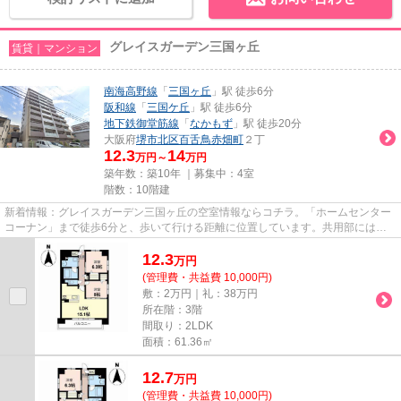
グレイスガーデン三国ヶ丘
賃貸｜マンション
南海高野線
「
三国ヶ丘
」駅 徒歩6分
阪和線
「
三国ケ丘
」駅 徒歩6分
地下鉄御堂筋線
「
なかもず
」駅 徒歩20分
大阪府
堺市北区
百舌鳥赤畑町
２丁
12.3
14
万円～
万円
築年数：築10年 ｜募集中：
4室
階数：10階建
新着情報：グレイスガーデン三国ヶ丘の空室情報ならコチラ。「ホームセンター
コーナン」まで徒歩6分と、歩いて行ける距離に位置しています。共用部にはエ
レベータ・敷地内ごみ置き場な...
12.3
万
円
(管理費・共益費 10,000円)
敷：2万円｜礼：38万円
所在階：3階
間取り：2LDK
面積：61.36㎡
12.7
万
円
(管理費・共益費 10,000円)