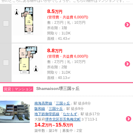
分のところにある物件はいかがでしょうか。こちらの物件はマンションです。周
辺環境も良好で、魅力的な住...
8.5
万
円
(管理費・共益費 6,000円)
敷：2万円｜礼：10万円
所在階：1階
間取り：1LDK
面積：41.43㎡
8.8
万
円
(管理費・共益費 6,000円)
敷：2万円｜礼：10万円
所在階：2階
間取り：1LDK
面積：40.13㎡
Shamaison堺三国ヶ丘
賃貸｜マンション
南海高野線
「
三国ヶ丘
」駅 徒歩8分
阪和線
「
三国ケ丘
」駅 徒歩9分
地下鉄御堂筋線
「
なかもず
」駅 徒歩17分
大阪府
堺市北区
百舌鳥梅北町
３丁113-1
14.2
15.5
万円～
万円
築年数：築1年 ｜募集中：
2室