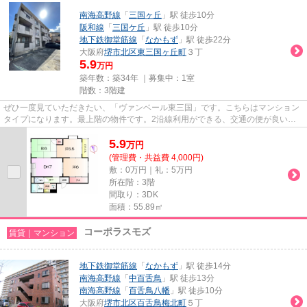
南海高野線
「
三国ヶ丘
」駅 徒歩10分
阪和線
「
三国ケ丘
」駅 徒歩10分
地下鉄御堂筋線
「
なかもず
」駅 徒歩22分
大阪府
堺市北区
東三国ヶ丘町
３丁
5.9
万円
築年数：築34年 ｜募集中：
1室
階数：3階建
ぜひ一度見ていただきたい、「ヴァンベール東三国」です。こちらはマンション
タイプになります。最上階の物件です。2沿線利用ができる、交通の便が良い物
件です。できるだけ早めに不動...
5.9
万
円
(管理費・共益費 4,000円)
敷：0万円｜礼：5万円
所在階：3階
間取り：3DK
面積：55.89㎡
コーポラスモズ
賃貸｜マンション
地下鉄御堂筋線
「
なかもず
」駅 徒歩14分
南海高野線
「
中百舌鳥
」駅 徒歩13分
南海高野線
「
百舌鳥八幡
」駅 徒歩10分
大阪府
堺市北区
百舌鳥梅北町
５丁