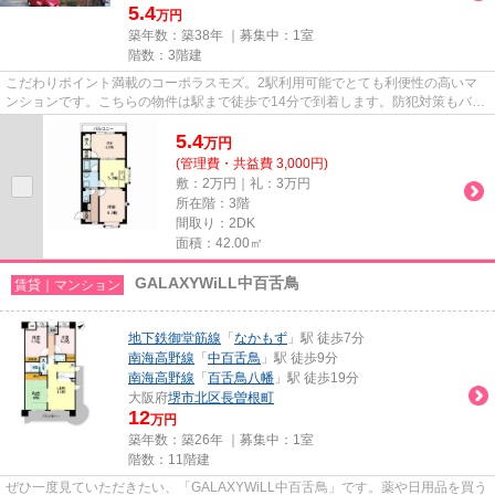
5.4
万円
築年数：築38年 ｜募集中：
1室
階数：3階建
こだわりポイント満載のコーポラスモズ。2駅利用可能でとても利便性の高いマ
ンションです。こちらの物件は駅まで徒歩で14分で到着します。防犯対策もバッ
チリなマンションタイプの物件...
5.4
万
円
(管理費・共益費 3,000円)
敷：2万円｜礼：3万円
所在階：3階
間取り：2DK
面積：42.00㎡
GALAXYWiLL中百舌鳥
賃貸｜マンション
地下鉄御堂筋線
「
なかもず
」駅 徒歩7分
南海高野線
「
中百舌鳥
」駅 徒歩9分
南海高野線
「
百舌鳥八幡
」駅 徒歩19分
大阪府
堺市北区
長曽根町
12
万円
築年数：築26年 ｜募集中：
1室
階数：11階建
ぜひ一度見ていただきたい、「GALAXYWiLL中百舌鳥」です。薬や日用品を買う