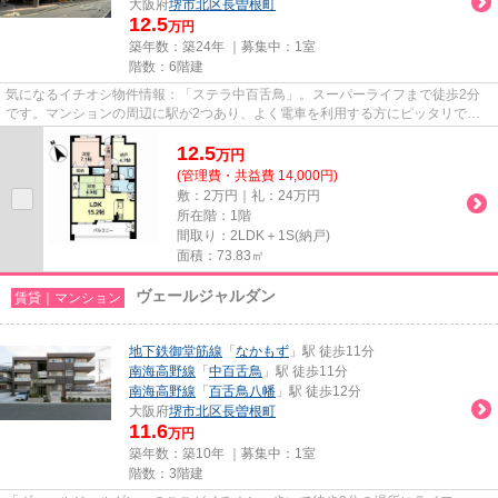
大阪府
堺市北区
長曽根町
12.5
万円
築年数：築24年 ｜募集中：
1室
階数：6階建
気になるイチオシ物件情報：「ステラ中百舌鳥」。スーパーライフまで徒歩2分
です。マンションの周辺に駅が2つあり、よく電車を利用する方にピッタリで
す。駅から徒歩7分の物件で、アク...
12.5
万
円
(管理費・共益費 14,000円)
敷：2万円｜礼：24万円
所在階：1階
間取り：2LDK＋1S(納戸)
面積：73.83㎡
ヴェールジャルダン
賃貸｜マンション
地下鉄御堂筋線
「
なかもず
」駅 徒歩11分
南海高野線
「
中百舌鳥
」駅 徒歩11分
南海高野線
「
百舌鳥八幡
」駅 徒歩12分
大阪府
堺市北区
長曽根町
11.6
万円
築年数：築10年 ｜募集中：
1室
階数：3階建