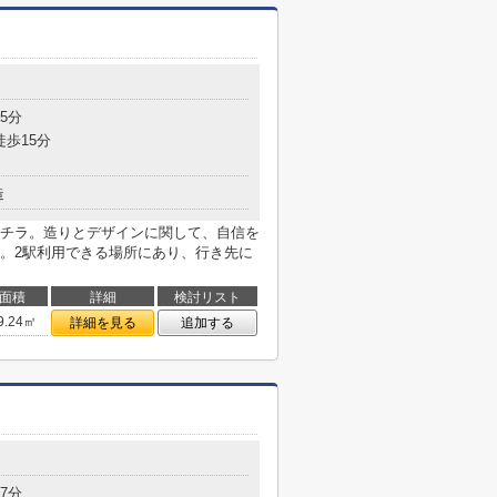
5分
徒歩15分
造
チラ。造りとデザインに関して、自信を
。2駅利用できる場所にあり、行き先に
面積
詳細
検討リスト
9.24㎡
詳細を見る
追加する
7分