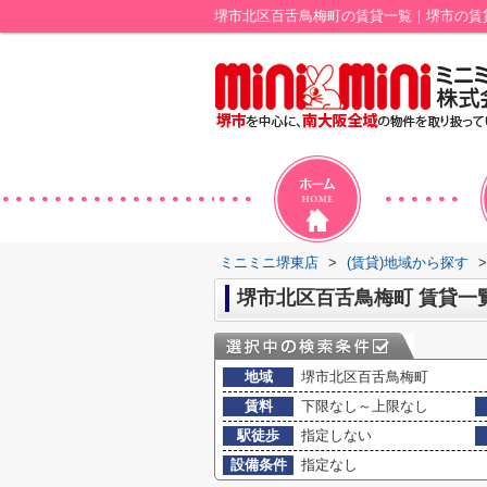
堺市北区百舌鳥梅町の賃貸一覧｜堺市の賃
ミニミニ堺東店
>
(賃貸)地域から探す
>
堺市北区百舌鳥梅町 賃貸一
地域
堺市北区百舌鳥梅町
賃料
下限なし～上限なし
駅徒歩
指定しない
設備条件
指定なし