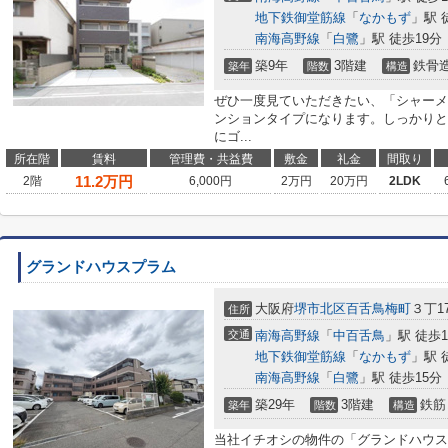
地下鉄御堂筋線
「
なかもず
」駅 
南海高野線
「
白鷺
」駅 徒歩19分
築9年
3階建
鉄骨
築年
階数
構造
ぜひ一度見ていただきたい、「シャーメ
ンションタイプになります。しっかりと
にゴ...
所在階
賃料
管理費・共益費
敷金
礼金
間取り
11.2
万円
2階
6,000円
2万円
20万円
2LDK
グランドハウスプラム
大阪府
堺市北区
百舌鳥梅町
３丁17
住所
交通
南海高野線
「
中百舌鳥
」駅 徒歩1
地下鉄御堂筋線
「
なかもず
」駅 
南海高野線
「
白鷺
」駅 徒歩15分
築29年
3階建
鉄筋
築年
階数
構造
当社イチオシの物件の「グランドハウス