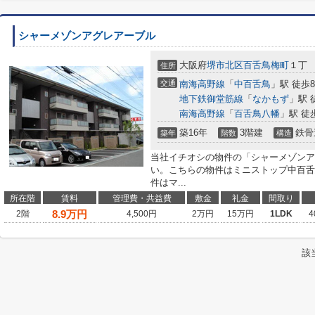
シャーメゾンアグレアーブル
大阪府
堺市北区
百舌鳥梅町
１丁
住所
交通
南海高野線
「
中百舌鳥
」駅 徒歩
地下鉄御堂筋線
「
なかもず
」駅 
南海高野線
「
百舌鳥八幡
」駅 徒
築16年
3階建
鉄骨
築年
階数
構造
当社イチオシの物件の「シャーメゾンア
い。こちらの物件はミニストップ中百舌
件はマ...
所在階
賃料
管理費・共益費
敷金
礼金
間取り
8.9
万円
2階
4,500円
2万円
15万円
1LDK
4
該