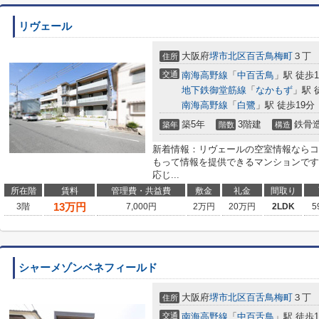
リヴェール
大阪府
堺市北区
百舌鳥梅町
３丁
住所
交通
南海高野線
「
中百舌鳥
」駅 徒歩1
地下鉄御堂筋線
「
なかもず
」駅 
南海高野線
「
白鷺
」駅 徒歩19分
築5年
3階建
鉄骨
築年
階数
構造
新着情報：リヴェールの空室情報ならコ
もって情報を提供できるマンションです
応じ...
所在階
賃料
管理費・共益費
敷金
礼金
間取り
13
万円
3階
7,000円
2万円
20万円
2LDK
5
シャーメゾンベネフィールド
大阪府
堺市北区
百舌鳥梅町
３丁
住所
交通
南海高野線
「
中百舌鳥
」駅 徒歩1