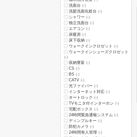
洗面台
(-)
洗髪洗面化粧台
(-)
シャワー
(-)
独立洗面台
(-)
エアコン
(-)
床暖房
(-)
床下収納
(-)
ウォークインクロゼット
(-)
ウォークインシューズクロゼット
(-)
収納豊富
(-)
CS
(-)
BS
(-)
CATV
(-)
光ファイバー
(-)
インターネット対応
(-)
オートロック
(-)
TVモニタ付インターホン
(-)
宅配ボックス
(-)
24時間緊急通報システム
(-)
ディンプルキー
(-)
防犯カメラ
(-)
24時間有人管理
(-)