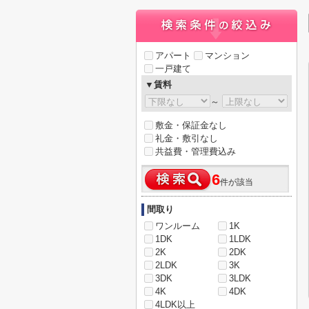
アパート
マンション
一戸建て
▼賃料
～
敷金・保証金なし
礼金・敷引なし
共益費・管理費込み
6
件が該当
間取り
ワンルーム
1K
1DK
1LDK
2K
2DK
2LDK
3K
3DK
3LDK
4K
4DK
4LDK以上