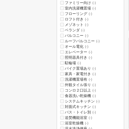
ファミリー向け
(-)
室内洗濯機置場
(-)
フローリング
(-)
ロフト付き
(-)
メゾネット
(-)
ベランダ
(-)
バルコニー
(-)
ルーフバルコニー
(-)
オール電化
(-)
エレベーター
(-)
照明器具付き
(-)
駐輪場
(-)
バイク置場あり
(-)
家具・家電付き
(-)
洗濯機置場有
(-)
外観タイル張り
(-)
コンロ２口以上
(-)
食器洗い乾燥機
(-)
システムキッチン
(-)
対面式キッチン
(-)
バス・トイレ別
(-)
追焚機能浴室
(-)
浴室乾燥機
(-)
温水洗浄便座
(-)