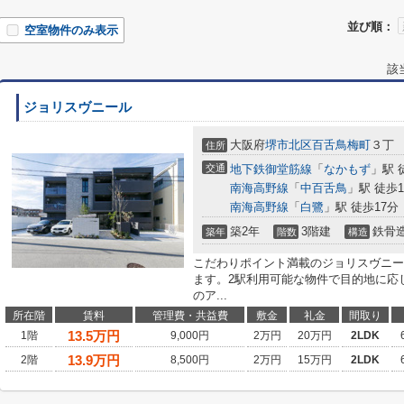
並び順：
空室物件のみ表示
該
ジョリスヴニール
大阪府
堺市北区
百舌鳥梅町
３丁
住所
交通
地下鉄御堂筋線
「
なかもず
」駅 
南海高野線
「
中百舌鳥
」駅 徒歩1
南海高野線
「
白鷺
」駅 徒歩17分
築2年
3階建
鉄骨
築年
階数
構造
こだわりポイント満載のジョリスヴニー
ます。2駅利用可能な物件で目的地に応
のア...
所在階
賃料
管理費・共益費
敷金
礼金
間取り
13.5
万円
1階
9,000円
2万円
20万円
2LDK
13.9
万円
2階
8,500円
2万円
15万円
2LDK