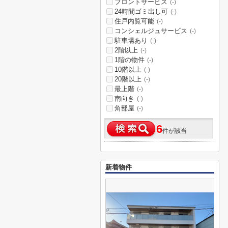
フロントサービス
(-)
24時間ゴミ出し可
(-)
住戸内覧可能
(-)
コンシェルジュサービス
(-)
駐車場あり
(-)
2階以上
(-)
1階の物件
(-)
10階以上
(-)
20階以上
(-)
最上階
(-)
南向き
(-)
角部屋
(-)
6
件が該当
新着物件