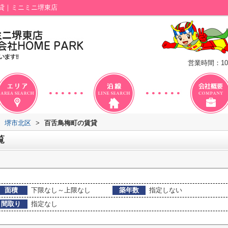
貸｜ミニミニ堺東店
営業時間：10
堺市北区
>
百舌鳥梅町の賃貸
覧
面積
下限なし～上限なし
築年数
指定しない
間取り
指定なし