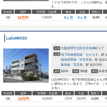
ミヤまで415mです。こちらの物件は、
す。...
所在階
賃料
管理費・共益費
敷金
礼金
間取り
10
万円
0ヶ月
0ヶ月
1階
7,000円
3LDK
LaZuliMOZU
大阪府
堺市北区
百舌鳥梅町
３丁
住所
交通
地下鉄御堂筋線
「
なかもず
」駅 
南海高野線
「
中百舌鳥
」駅 徒歩1
阪和線
「
百舌鳥
」駅 徒歩19分
築6年
3階建
鉄骨
築年
階数
構造
LaZuliMOZU：地下鉄御堂筋線なか
に便利なキリン堂まで、279mです。
き先に...
所在階
賃料
管理費・共益費
敷金
礼金
間取り
13
万円
2階
6,500円
3万円
20万円
1LDK
7