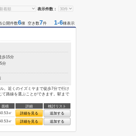
表示件数：
6
7
1-6
当公開件数
棟 空き数
件
棟表示
徒歩15分
5分
造
ル。近くのイズミヤまで徒歩7分で行け
じて路線を選ぶことができます。駅まで
面積
詳細
検討リスト
60.53㎡
詳細を見る
追加する
60.53㎡
詳細を見る
追加する