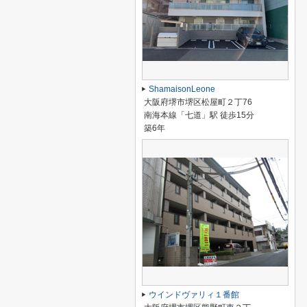
ShamaisonLeone
大阪府堺市堺区松屋町２丁76
南海本線「七道」駅 徒歩15分
築6年
ウインドヴァリィ１番館