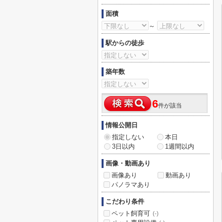
面積
～
駅からの徒歩
築年数
6
件が該当
情報公開日
指定しない
本日
3日以内
1週間以内
画像・動画あり
画像あり
動画あり
パノラマあり
こだわり条件
ペット飼育可
(-)