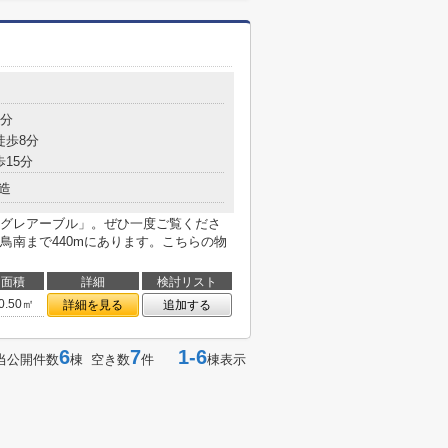
8分
徒歩8分
歩15分
造
グレアーブル」。ぜひ一度ご覧くださ
鳥南まで440mにあります。こちらの物
面積
詳細
検討リスト
0.50㎡
詳細を見る
追加する
6
7
1-6
当公開件数
棟 空き数
件
棟表示