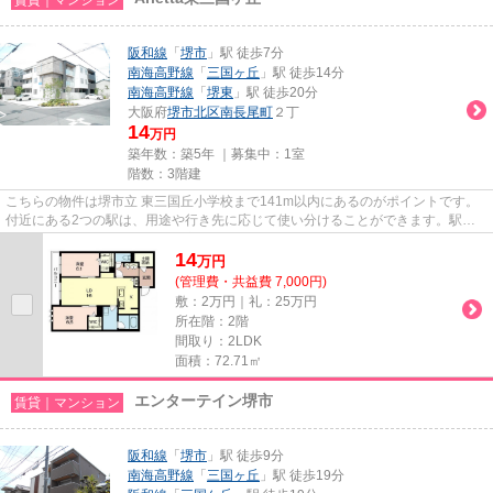
阪和線
「
堺市
」駅 徒歩7分
南海高野線
「
三国ヶ丘
」駅 徒歩14分
南海高野線
「
堺東
」駅 徒歩20分
大阪府
堺市北区
南長尾町
２丁
14
万円
築年数：築5年 ｜募集中：
1室
階数：3階建
こちらの物件は堺市立 東三国丘小学校まで141m以内にあるのがポイントです。
付近にある2つの駅は、用途や行き先に応じて使い分けることができます。駅ま
で徒歩7分なので、アクセスの良...
14
万
円
(管理費・共益費 7,000円)
敷：2万円｜礼：25万円
所在階：2階
間取り：2LDK
面積：72.71㎡
エンターテイン堺市
賃貸｜マンション
阪和線
「
堺市
」駅 徒歩9分
南海高野線
「
三国ヶ丘
」駅 徒歩19分