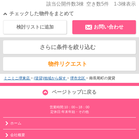
該当公開件数
3
棟 空き数
5
件
1-3
棟表示
チェックした物件をまとめて
検討リストに追加
お問い合わせ
さらに条件を絞り込む
物件リクエスト
ミニミニ堺東店
>
(賃貸)地域から探す
>
堺市北区
>
南長尾町の賃貸
ページトップに戻る
営業時間:10：00～18：00
定休日:年末年始・その他
ホーム
会社概要