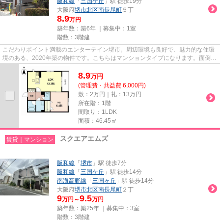
阪和線
「
三国ケ丘
」駅 徒歩19分
大阪府
堺市北区
南長尾町
５丁
8.9
万円
築年数：築6年 ｜募集中：
1室
階数：3階建
こだわりポイント満載のエンターテイン堺市。周辺環境も良好で、魅力的な住環
境のある、2020年築の物件です。こちらはマンションタイプになります。面倒な
ゴミ捨ての負担を軽減させる...
8.9
万
円
(管理費・共益費 6,000円)
敷：2万円｜礼：13万円
所在階：1階
間取り：1LDK
面積：46.45㎡
スクエアエムズ
賃貸｜マンション
阪和線
「
堺市
」駅 徒歩7分
阪和線
「
三国ケ丘
」駅 徒歩14分
南海高野線
「
三国ヶ丘
」駅 徒歩14分
大阪府
堺市北区
南長尾町
２丁
9
9.5
万円～
万円
築年数：築25年 ｜募集中：
3室
階数：3階建