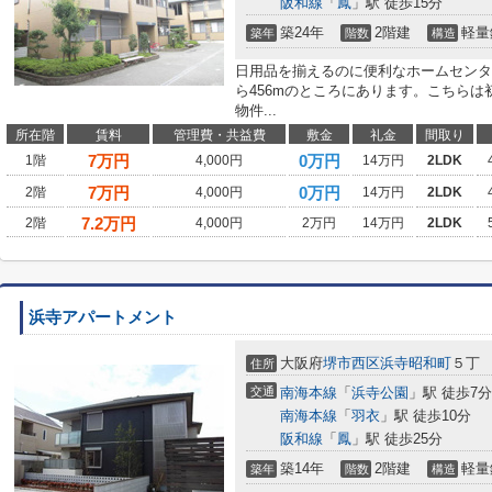
阪和線
「
鳳
」駅 徒歩15分
築24年
2階建
軽量
築年
階数
構造
日用品を揃えるのに便利なホームセンタ
ら456mのところにあります。こちら
物件...
所在階
賃料
管理費・共益費
敷金
礼金
間取り
7
万円
0万円
1階
4,000円
14万円
2LDK
7
万円
0万円
2階
4,000円
14万円
2LDK
7.2
万円
2階
4,000円
2万円
14万円
2LDK
浜寺アパートメント
大阪府
堺市西区
浜寺昭和町
５丁
住所
交通
南海本線
「
浜寺公園
」駅 徒歩7分
南海本線
「
羽衣
」駅 徒歩10分
阪和線
「
鳳
」駅 徒歩25分
築14年
2階建
軽量
築年
階数
構造