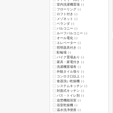
室内洗濯機置場
(-)
フローリング
(-)
ロフト付き
(-)
メゾネット
(-)
ベランダ
(-)
バルコニー
(-)
ルーフバルコニー
(-)
オール電化
(-)
エレベーター
(-)
照明器具付き
(-)
駐輪場
(-)
バイク置場あり
(-)
家具・家電付き
(-)
洗濯機置場有
(-)
外観タイル張り
(-)
コンロ２口以上
(-)
食器洗い乾燥機
(-)
システムキッチン
(-)
対面式キッチン
(-)
バス・トイレ別
(-)
追焚機能浴室
(-)
浴室乾燥機
(-)
温水洗浄便座
(-)