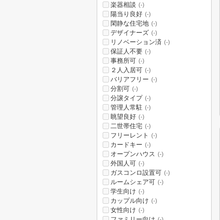
楽器相談
(-)
陽当り良好
(-)
閑静な住宅地
(-)
デザイナーズ
(-)
リノベーション済
(-)
保証人不要
(-)
事務所可
(-)
２人入居可
(-)
バリアフリー
(-)
分割可
(-)
分譲タイプ
(-)
管理人常駐
(-)
眺望良好
(-)
二世帯住宅
(-)
フリーレント
(-)
カードキー
(-)
オープンハウス
(-)
外国人可
(-)
ガスコンロ設置可
(-)
ルームシェア可
(-)
学生向け
(-)
カップル向け
(-)
女性向け
(-)
ファミリー向け
(-)