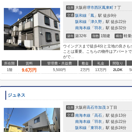
大阪府
堺市西区
鳳東町
７丁
住所
交通
阪和線
「
鳳
」駅 徒歩9分
阪和線
「
津久野
」駅 徒歩22分
南海本線
「
羽衣
」駅 徒歩32分
築32年
1階建
軽量
築年
階数
構造
ウイングスまで徒歩4分と立地の良さも
ことは重要。こちらの物件はアパートで
がで...
所在階
賃料
管理費・共益費
敷金
礼金
間取り
9.6
万円
1階
5,500円
2万円
13万円
2LDK
5
ジュネス
大阪府
高石市
加茂
３丁目
住所
交通
南海本線
「
高石
」駅 徒歩13分
南海本線
「
羽衣
」駅 徒歩22分
阪和線
「
東羽衣
」駅 徒歩24分