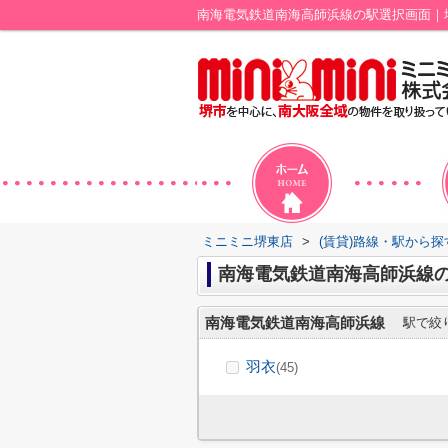
南海電気鉄道南海高師浜線の駅選択画面｜
ミニミニ堺東店
>
(賃貸)路線・駅から探
南海電気鉄道南海高師浜線
南海電気鉄道南海高師浜線
駅で絞
羽衣
(45)