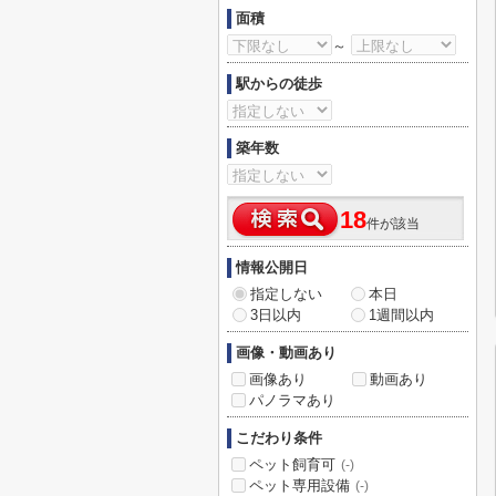
面積
～
駅からの徒歩
築年数
18
件が該当
情報公開日
指定しない
本日
3日以内
1週間以内
画像・動画あり
画像あり
動画あり
パノラマあり
こだわり条件
ペット飼育可
(-)
ペット専用設備
(-)