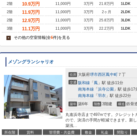
10.9
万円
2階
11,000円
3万円
21.8万円
1LDK
11.9
万円
2階
11,000円
3万円
2ヶ月
2LDK
12.9
万円
2階
11,000円
3万円
25.8万円
3LDK
11.1
万円
3階
11,000円
3万円
22.2万円
1LDK
その他の空室情報(全
6
件)を見る
+
メゾングランシャリオ
大阪府
堺市西区
鳳中町
７丁
住所
交通
阪和線
「
鳳
」駅 徒歩11分
南海本線
「
浜寺公園
」駅 徒歩17
南海本線
「
羽衣
」駅 徒歩22分
築6年
3階建
鉄骨
築年
階数
構造
丸進浜寺店まで497mです。クレジッ
ので、決済の手間が軽減できます。新し
築浅...
所在階
賃料
管理費・共益費
敷金
礼金
間取り