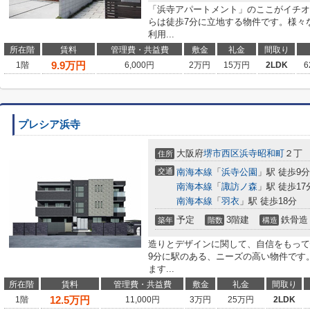
「浜寺アパートメント」のここがイチオ
らは徒歩7分に立地する物件です。様々
利用...
所在階
賃料
管理費・共益費
敷金
礼金
間取り
9.9
万円
1階
6,000円
2万円
15万円
2LDK
6
プレシア浜寺
大阪府
堺市西区
浜寺昭和町
２丁
住所
交通
南海本線
「
浜寺公園
」駅 徒歩9分
南海本線
「
諏訪ノ森
」駅 徒歩17
南海本線
「
羽衣
」駅 徒歩18分
予定
3階建
鉄骨造
築年
階数
構造
造りとデザインに関して、自信をもって
9分に駅のある、ニーズの高い物件です
ます...
所在階
賃料
管理費・共益費
敷金
礼金
間取り
12.5
万円
1階
11,000円
3万円
25万円
2LDK