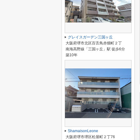
グレイスガーデン三国ヶ丘
大阪府堺市北区百舌鳥赤畑町２丁
南海高野線「三国ヶ丘」駅 徒歩6分
築10年
ShamaisonLeone
大阪府堺市堺区松屋町２丁76