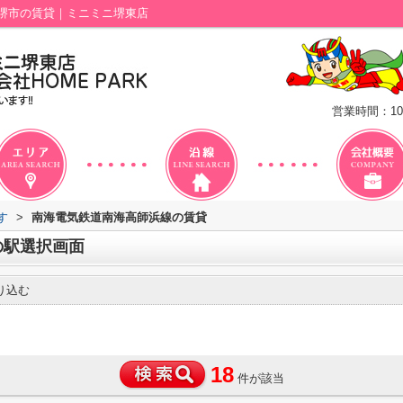
堺市の賃貸｜ミニミニ堺東店
営業時間：10
す
>
南海電気鉄道南海高師浜線の賃貸
の駅選択画面
り込む
18
件が該当