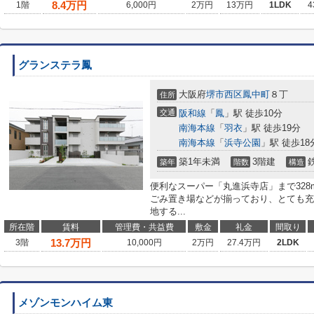
8.4
万円
1階
6,000円
2万円
13万円
1LDK
4
グランステラ鳳
大阪府
堺市西区
鳳中町
８丁
住所
交通
阪和線
「
鳳
」駅 徒歩10分
南海本線
「
羽衣
」駅 徒歩19分
南海本線
「
浜寺公園
」駅 徒歩18
築1年未満
3階建
築年
階数
構造
便利なスーパー「丸進浜寺店」まで32
ごみ置き場などが揃っており、とても充
地する...
所在階
賃料
管理費・共益費
敷金
礼金
間取り
13.7
万円
3階
10,000円
2万円
27.4万円
2LDK
メゾンモンハイム東