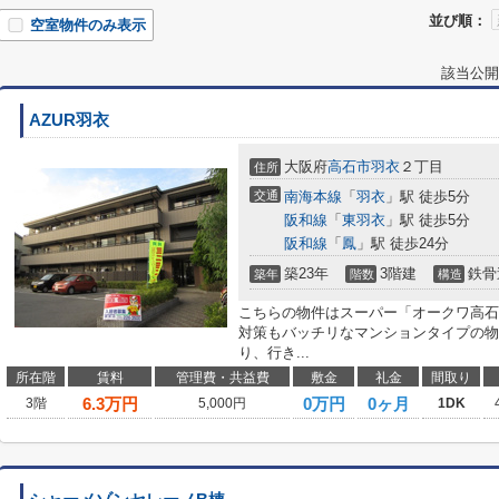
並び順：
空室物件のみ表示
該当公開
AZUR羽衣
大阪府
高石市
羽衣
２丁目
住所
交通
南海本線
「
羽衣
」駅 徒歩5分
阪和線
「
東羽衣
」駅 徒歩5分
阪和線
「
鳳
」駅 徒歩24分
築23年
3階建
鉄骨
築年
階数
構造
こちらの物件はスーパー「オークワ高石
対策もバッチリなマンションタイプの物
り、行き...
所在階
賃料
管理費・共益費
敷金
礼金
間取り
6.3
万円
0万円
0ヶ月
3階
5,000円
1DK