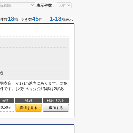
表示件数：
18
45
1-18
件数
棟 空き数
件
棟表示
造
羽衣店」が171m以内にあります。防犯
件です。お使いいただける駅は2駅あ
面積
詳細
検討リスト
40.50㎡
詳細を見る
追加する