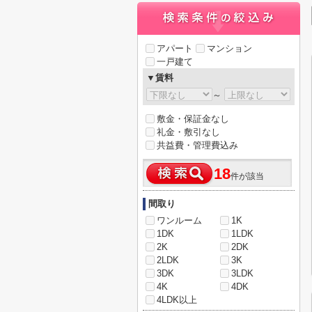
アパート
マンション
一戸建て
▼賃料
～
敷金・保証金なし
礼金・敷引なし
共益費・管理費込み
18
件が該当
間取り
ワンルーム
1K
1DK
1LDK
2K
2DK
2LDK
3K
3DK
3LDK
4K
4DK
4LDK以上