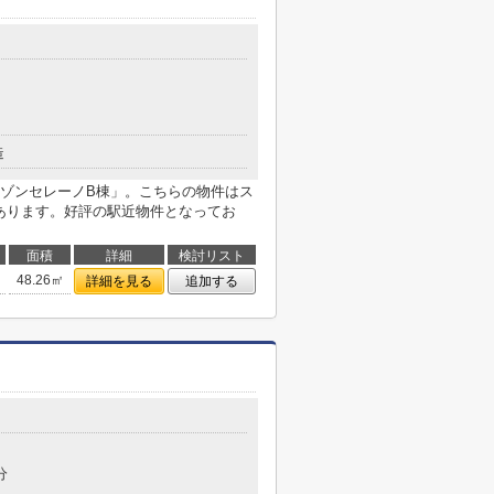
造
ゾンセレーノB棟」。こちらの物件はス
にあります。好評の駅近物件となってお
面積
詳細
検討リスト
48.26㎡
詳細を見る
追加する
分