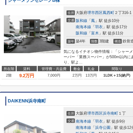
シャーメゾンセレーノB棟
大阪府
堺市西区
鳳西町
２丁316-1
住所
交通
阪和線
「
鳳
」駅 徒歩10分
南海本線
「
羽衣
」駅 徒歩17分
阪和線
「
富木
」駅 徒歩11分
築4年
3階建
鉄骨
築年
階数
構造
気になるイチオシ物件情報：「シャーメ
ーパー「業務スーパー」が500m以内
り、駅よ...
所在階
賃料
管理費・共益費
敷金
礼金
間取り
9.2
万円
2階
7,000円
2万円
13万円
1LDK＋1S(納戸)
DAIKENN浜寺南町
大阪府
堺市西区
浜寺南町
１丁
住所
交通
南海本線
「
羽衣
」駅 徒歩9分
南海本線
「
浜寺公園
」駅 徒歩12