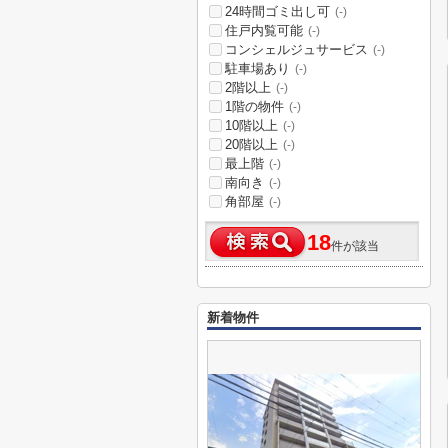
24時間ゴミ出し可
(-)
住戸内覧可能
(-)
コンシェルジュサービス
(-)
駐車場あり
(-)
2階以上
(-)
1階の物件
(-)
10階以上
(-)
20階以上
(-)
最上階
(-)
南向き
(-)
角部屋
(-)
18
件が該当
新着物件