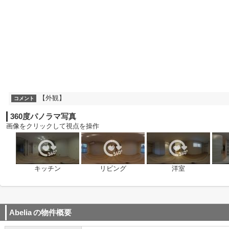
【外観】
コメント
360度パノラマ写真
画像をクリックして視点を操作
キッチン
リビング
洋室
Abelia
の物件概要