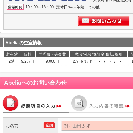
大阪府堺市堺区北瓦町
10：00～18：00 定休日:年末年始・その他
Abelia
の空室情報
所在階
賃料
管理費・共益費
敷金/礼金/保証金/償却/敷引
2階
9.2万円
9,000円
/
/
/
/
2万円
3万円
-
-
-
Abelia
へのお問い合わせ
お名前
必須