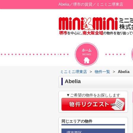
Abelia／堺市の賃貸／ミニミニ堺東店
ミニミニ堺東店
>
物件一覧
>
Abelia
Abelia
▼ご希望の物件をお探しします
同じエリアの物件
堺市西区