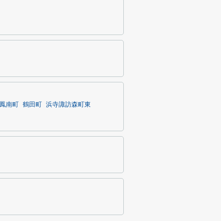
鳳南町
鶴田町
浜寺諏訪森町東