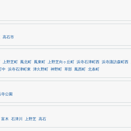
区
高石市
町
上野芝町
鳳北町
鳳東町
上野芝向ヶ丘町
浜寺石津町西
浜寺諏訪森町西
町中
浜寺石津町東
津久野町
神野町
草部
鳳西町
北条町
浜寺公園
富木
石津川
上野芝
高石