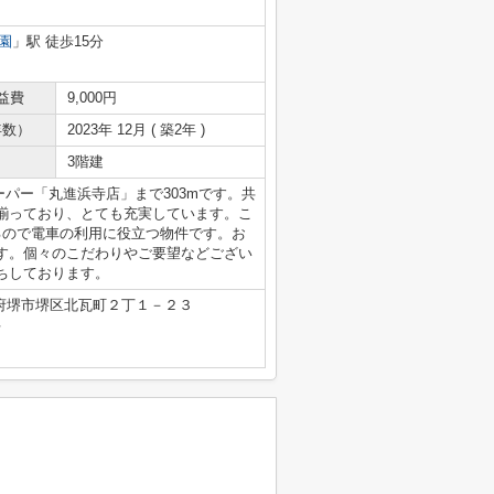
園
」駅 徒歩15分
益費
9,000円
年数）
2023年 12月 ( 築2年 )
3階建
スーパー「丸進浜寺店」まで303mです。共
揃っており、とても充実しています。こ
るので電車の利用に役立つ物件です。お
す。個々のこだわりやご要望などござい
ちしております。
府堺市堺区北瓦町２丁１－２３
号