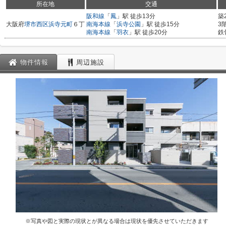
所在地
交通
阪和線
「
鳳
」駅 徒歩13分
築
大阪府
堺市西区
浜寺元町
６丁
南海本線
「
浜寺公園
」駅 徒歩15分
3
南海本線
「
羽衣
」駅 徒歩20分
鉄
物件情報
周辺施設
※写真や図と実際の現状とが異なる場合は現状を優先させていただきます