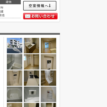
建物
空室情報へ
2年
階建
骨造