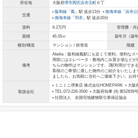
所在地
大阪府
堺市西区
浜寺元町
６丁
阪和線
「
鳳
」駅 徒歩13分
南海本線
「
浜寺公
交通
南海本線
「
羽衣
」駅 徒歩20分
賃料
9.2万円
管理費・共
面積
45.55㎡
築年月（築
種別/構造
マンション / 鉄骨造
階建
Abelia：阪和線鳳駅にも近くて便利。便利な
用部にはエレベータ・敷地内ごみ置き場などが
備考
ちらの物件はマンションです。2駅利用ができ
客様のご希望に適した物件のご紹介をいたしま
ましたら、お気軽に当社へご連絡下さい。お待
ミニミニ堺東店 株式会社HOMEPARK
大阪
TEL:072-226-3500
大阪府知事 (4) 第52839
取扱会社
社団法人 全国宅地建物取引業保証協会