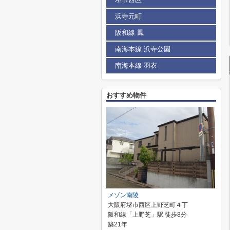
浜寺元町
阪和線 鳳
南海本線 浜寺公園
南海本線 羽衣
おすすめ物件
メゾン南陵
大阪府堺市西区上野芝町４丁
阪和線「上野芝」駅 徒歩8分
築21年