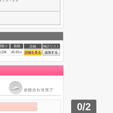
２丁１－２３
間取り
面積
詳細
検討リスト
1LDK
45.55㎡
詳細を見る
追加する
0
/
2