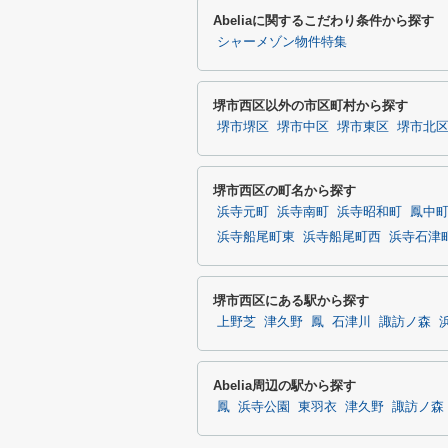
Abeliaに関するこだわり条件から探す
シャーメゾン物件特集
堺市西区以外の市区町村から探す
堺市堺区
堺市中区
堺市東区
堺市北
堺市西区の町名から探す
浜寺元町
浜寺南町
浜寺昭和町
鳳中
浜寺船尾町東
浜寺船尾町西
浜寺石津
堺市西区にある駅から探す
上野芝
津久野
鳳
石津川
諏訪ノ森
Abelia周辺の駅から探す
鳳
浜寺公園
東羽衣
津久野
諏訪ノ森