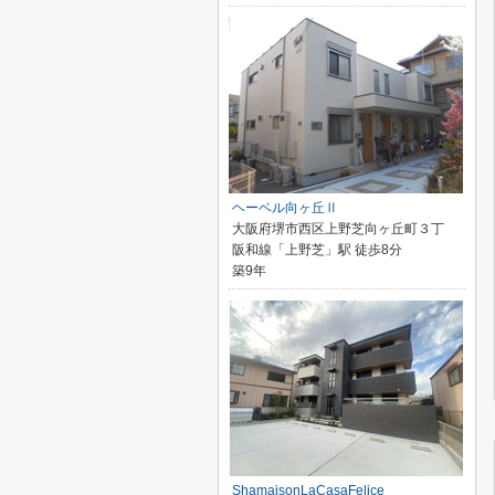
ヘーベル向ヶ丘Ⅱ
大阪府堺市西区上野芝向ヶ丘町３丁
阪和線「上野芝」駅 徒歩8分
築9年
ShamaisonLaCasaFelice