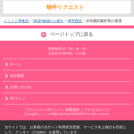
物件リクエスト
ミニミニ堺東店
>
(賃貸)地域から探す
>
堺市西区
>
浜寺諏訪森町東の賃貸
ページトップに戻る
営業時間:10：00～18：00
定休日:年末年始・その他
ホーム
会社概要
お問い合わせ
PCサイト
プライバシーポリシー
利用規約
｜アクセスマップ
｜
Copyright(c) ミニミニ堺東店 株式会社HOMEPARK All rights reserved.
当サイトでは、お客様の当サイト利用状況把握、サービス向上検討を目的と
して、クッキー（Cookie）を使用しています。