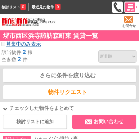
0
0
検討リスト
最近見た物件
お問合せ
堺市西区浜寺諏訪森町東 賃貸一覧
募集中のみ表示
2
該当物件
棟
2
空き数
件
さらに条件を絞り込む
物件リクエスト
チェックした物件をまとめて
検討リストに追加
お問い合わせ
シャーメゾン諏訪ノ森
賃貸｜アパート