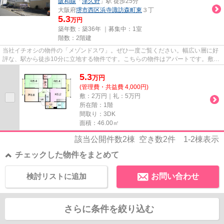
阪和線
「
津久野
」駅 徒歩25分
大阪府
堺市西区
浜寺諏訪森町東
３丁
5.3
万円
築年数：築36年 ｜募集中：
1室
階数：2階建
当社イチオシの物件の「メゾンドスワ」。ぜひ一度ご覧ください。幅広い層に好
評な、駅から徒歩10分に立地する物件です。こちらの物件はアパートです。敷地
内にごみ置き場があるので、...
5.3
万
円
(管理費・共益費 4,000円)
敷：2万円｜礼：5万円
所在階：1階
間取り：3DK
面積：46.00㎡
該当公開件数
2
棟 空き数
2
件
1-2
棟表示
チェックした物件をまとめて
検討リストに追加
お問い合わせ
さらに条件を絞り込む