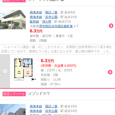
南海本線
「
諏訪ノ森
」駅 徒歩8分
南海本線
「
浜寺公園
」駅 徒歩14分
阪和線
「
津久野
」駅 徒歩27分
大阪府
堺市西区
浜寺諏訪森町東
３丁
6.3
万円
築年数：築19年 ｜募集中：
1室
階数：2階建
「シャーメゾン諏訪ノ森」のここがイチオシ。共用部に住民専用のゴミ置き場を
設置しているので、面倒なゴミ出しも楽になります。最上階の物件です。こちら
の物件はアパートです。でき...
6.3
万
円
(管理費・共益費 4,000円)
敷：2万円｜礼：8万円
所在階：2階
間取り：1LDK
面積：37.50㎡
メゾンドスワ
賃貸｜アパート
南海本線
「
諏訪ノ森
」駅 徒歩10分
南海本線
「
浜寺公園
」駅 徒歩14分