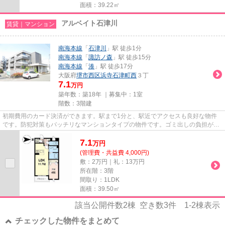
面積：39.22㎡
アルベイト石津川
賃貸｜マンション
南海本線
「
石津川
」駅 徒歩1分
南海本線
「
諏訪ノ森
」駅 徒歩15分
南海本線
「
湊
」駅 徒歩17分
大阪府
堺市西区
浜寺石津町西
３丁
7.1
万円
築年数：築18年 ｜募集中：
1室
階数：3階建
初期費用のカード決済ができます。駅まで1分と、駅近でアクセスも良好な物件
です。防犯対策もバッチリなマンションタイプの物件です。ゴミ出しの負担が軽
減できる敷地内ごみ置き場付き...
7.1
万
円
(管理費・共益費 4,000円)
敷：2万円｜礼：13万円
所在階：3階
間取り：1LDK
面積：39.50㎡
該当公開件数
2
棟 空き数
3
件
1-2
棟表示
チェックした物件をまとめて