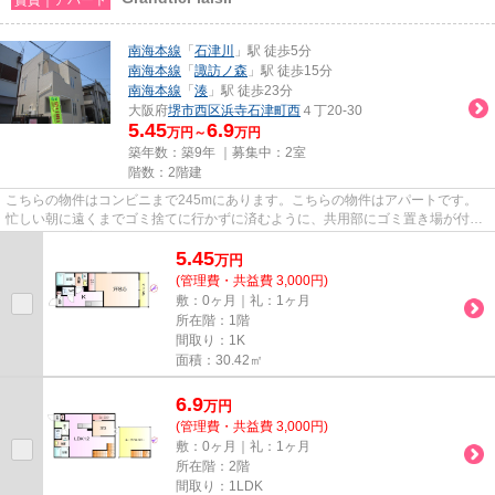
南海本線
「
石津川
」駅 徒歩5分
南海本線
「
諏訪ノ森
」駅 徒歩15分
南海本線
「
湊
」駅 徒歩23分
大阪府
堺市西区
浜寺石津町西
４丁20-30
5.45
6.9
万円～
万円
築年数：築9年 ｜募集中：
2室
階数：2階建
こちらの物件はコンビニまで245mにあります。こちらの物件はアパートです。
忙しい朝に遠くまでゴミ捨てに行かずに済むように、共用部にゴミ置き場が付い
ています。充実の設備と綺麗な...
5.45
万
円
(管理費・共益費 3,000円)
敷：0ヶ月｜礼：1ヶ月
所在階：1階
間取り：1K
面積：30.42㎡
6.9
万
円
(管理費・共益費 3,000円)
敷：0ヶ月｜礼：1ヶ月
所在階：2階
間取り：1LDK