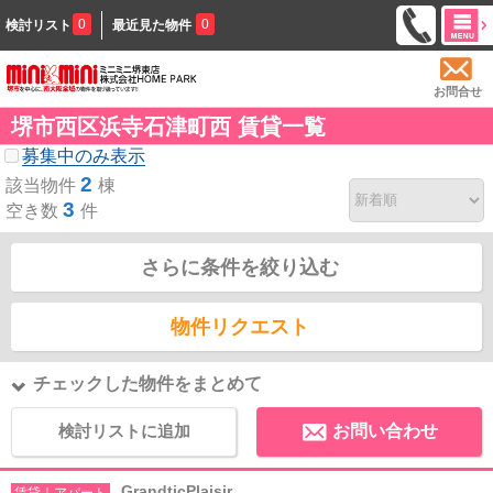
0
0
検討リスト
最近見た物件
お問合せ
堺市西区浜寺石津町西 賃貸一覧
募集中のみ表示
2
該当物件
棟
3
空き数
件
さらに条件を絞り込む
物件リクエスト
チェックした物件をまとめて
検討リストに追加
お問い合わせ
GrandticPlaisir
賃貸｜アパート