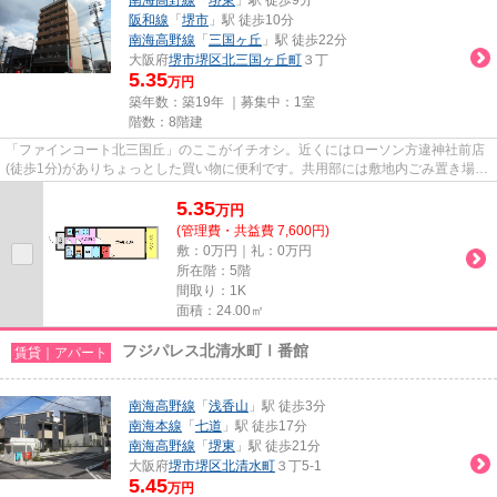
阪和線
「
堺市
」駅 徒歩10分
南海高野線
「
三国ヶ丘
」駅 徒歩22分
大阪府
堺市堺区
北三国ヶ丘町
３丁
5.35
万円
築年数：築19年 ｜募集中：
1室
階数：8階建
「ファインコート北三国丘」のここがイチオシ。近くにはローソン方違神社前店
(徒歩1分)がありちょっとした買い物に便利です。共用部には敷地内ごみ置き場・
エレベータなどが揃っており...
5.35
万
円
(管理費・共益費 7,600円)
敷：0万円｜礼：0万円
所在階：5階
間取り：1K
面積：24.00㎡
フジパレス北清水町Ⅰ番館
賃貸｜アパート
南海高野線
「
浅香山
」駅 徒歩3分
南海本線
「
七道
」駅 徒歩17分
南海高野線
「
堺東
」駅 徒歩21分
大阪府
堺市堺区
北清水町
３丁5-1
5.45
万円