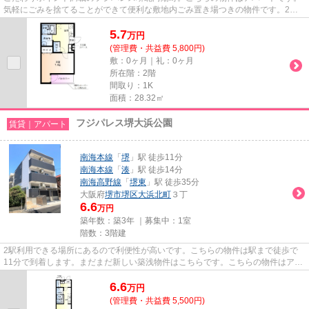
気軽にごみを捨てることができて便利な敷地内ごみ置き場つきの物件です。2駅
利用できる立地となっていて、...
5.7
万
円
(管理費・共益費 5,800円)
敷：0ヶ月｜礼：0ヶ月
所在階：2階
間取り：1K
面積：28.32㎡
フジパレス堺大浜公園
賃貸｜アパート
南海本線
「
堺
」駅 徒歩11分
南海本線
「
湊
」駅 徒歩14分
南海高野線
「
堺東
」駅 徒歩35分
大阪府
堺市堺区
大浜北町
３丁
6.6
万円
築年数：築3年 ｜募集中：
1室
階数：3階建
2駅利用できる場所にあるので利便性が高いです。こちらの物件は駅まで徒歩で
11分で到着します。まだまだ新しい築浅物件はこちらです。こちらの物件はアパ
ートです。お客様の多種多様な...
6.6
万
円
(管理費・共益費 5,500円)