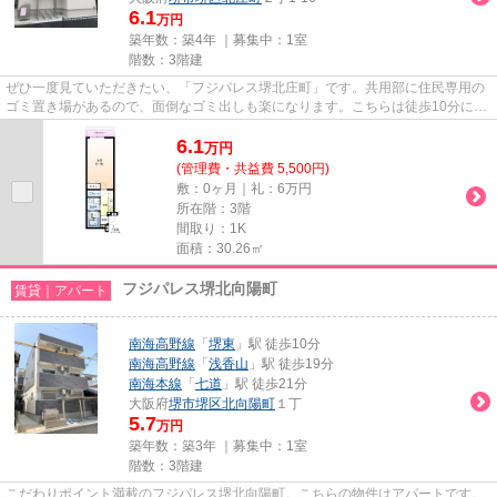
6.1
万円
築年数：築4年 ｜募集中：
1室
階数：3階建
ぜひ一度見ていただきたい、「フジパレス堺北庄町」です。共用部に住民専用の
ゴミ置き場があるので、面倒なゴミ出しも楽になります。こちらは徒歩10分に立
地する物件です。こちらの物...
6.1
万
円
(管理費・共益費 5,500円)
敷：0ヶ月｜礼：6万円
所在階：3階
間取り：1K
面積：30.26㎡
フジパレス堺北向陽町
賃貸｜アパート
南海高野線
「
堺東
」駅 徒歩10分
南海高野線
「
浅香山
」駅 徒歩19分
南海本線
「
七道
」駅 徒歩21分
大阪府
堺市堺区
北向陽町
１丁
5.7
万円
築年数：築3年 ｜募集中：
1室
階数：3階建
こだわりポイント満載のフジパレス堺北向陽町。こちらの物件はアパートです。