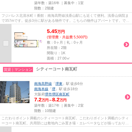
築年数：築16年 ｜募集中：
1室
階数：2階建
フジパレス北清水町Ⅰ番館：南海高野線浅香山駅にも近くて便利。浅香山病院ま
で357mです。徒歩3分に駅がある物件です。こちらの物件はアパートです。でき
るだけ早めに不動産情報を集め...
5.45
万
円
(管理費・共益費 5,500円)
敷：0ヶ月｜礼：0ヶ月
所在階：2階
間取り：1K
面積：27.00㎡
シティーコート南瓦町
賃貸｜マンション
南海高野線
「
堺東
」駅 徒歩6分
南海本線
「
堺
」駅 徒歩18分
大阪府
堺市堺区
南瓦町
7.2
8.2
万円～
万円
築年数：築17年 ｜募集中：
2室
階数：10階建
こだわりポイント満載のシティーコート南瓦町。こだわりポイント満載のシティ
ーコート南瓦町。共用部には敷地内ごみ置き場・エレベータなどが揃っており、
とても充実しています。冬場...