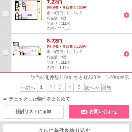
7.2
万
円
(管理費・共益費 6,000円)
敷：0万円｜礼：1ヶ月
所在階：6階
間取り：1LDK
面積：32.94㎡
8.2
万
円
(管理費・共益費 6,000円)
敷：0万円｜礼：1ヶ月
所在階：9階
間取り：1LDK
面積：41.13㎡
該当公開件数
116
棟 空き数
233
件
1-20
棟表示
1
2
3
4
5
<<前へ
次へ>>
最初
チェックした物件をまとめて
検討リストに追加
お問い合わせ
さらに条件を絞り込む