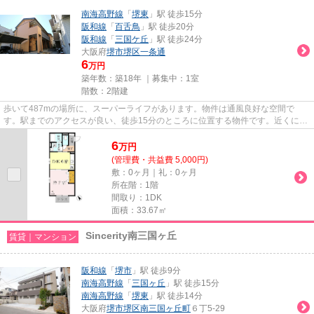
南海高野線
「
堺東
」駅 徒歩15分
阪和線
「
百舌鳥
」駅 徒歩20分
阪和線
「
三国ケ丘
」駅 徒歩24分
大阪府
堺市堺区
一条通
6
万円
築年数：築18年 ｜募集中：
1室
階数：2階建
歩いて487mの場所に、スーパーライフがあります。物件は通風良好な空間で
す。駅までのアクセスが良い、徒歩15分のところに位置する物件です。近くに2
駅ある、アクセスが良い物件です。...
6
万
円
(管理費・共益費 5,000円)
敷：0ヶ月｜礼：0ヶ月
所在階：1階
間取り：1DK
面積：33.67㎡
Sincerity南三国ヶ丘
賃貸｜マンション
阪和線
「
堺市
」駅 徒歩9分
南海高野線
「
三国ヶ丘
」駅 徒歩15分
南海高野線
「
堺東
」駅 徒歩14分
大阪府
堺市堺区
南三国ヶ丘町
６丁5-29