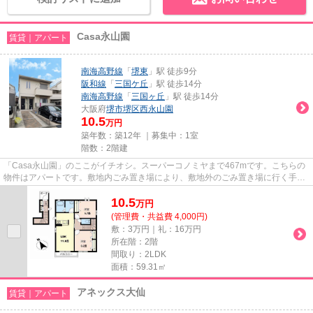
Casa永山園
賃貸｜アパート
南海高野線
「
堺東
」駅 徒歩9分
阪和線
「
三国ケ丘
」駅 徒歩14分
南海高野線
「
三国ヶ丘
」駅 徒歩14分
大阪府
堺市堺区
西永山園
10.5
万円
築年数：築12年 ｜募集中：
1室
階数：2階建
「Casa永山園」のここがイチオシ。スーパーコノミヤまで467mです。こちらの
物件はアパートです。敷地内ごみ置き場により、敷地外のごみ置き場に行く手間
が省けます。当社スタッフが地...
10.5
万
円
(管理費・共益費 4,000円)
敷：3万円｜礼：16万円
所在階：2階
間取り：2LDK
面積：59.31㎡
アネックス大仙
賃貸｜アパート