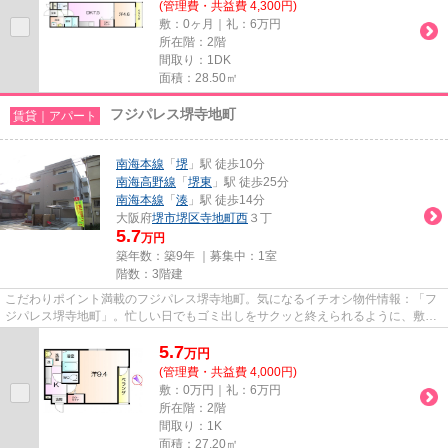
(管理費・共益費 4,300円)
敷：0ヶ月｜礼：6万円
所在階：2階
間取り：1DK
面積：28.50㎡
フジパレス堺寺地町
賃貸｜アパート
南海本線
「
堺
」駅 徒歩10分
南海高野線
「
堺東
」駅 徒歩25分
南海本線
「
湊
」駅 徒歩14分
大阪府
堺市堺区
寺地町西
３丁
5.7
万円
築年数：築9年 ｜募集中：
1室
階数：3階建
こだわりポイント満載のフジパレス堺寺地町。気になるイチオシ物件情報：「フ
ジパレス堺寺地町」。忙しい日でもゴミ出しをサクッと終えられるように、敷地
内にゴミ置き場をつけており...
5.7
万
円
(管理費・共益費 4,000円)
敷：0万円｜礼：6万円
所在階：2階
間取り：1K
面積：27.20㎡