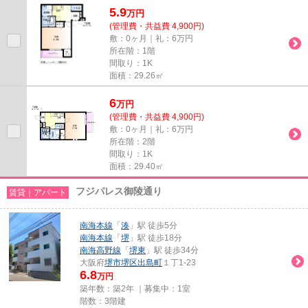
5.9
万
円
(管理費・共益費 4,900円)
敷：0ヶ月｜礼：6万円
所在階：1階
間取り：1K
面積：29.26㎡
6
万
円
(管理費・共益費 4,900円)
敷：0ヶ月｜礼：6万円
所在階：2階
間取り：1K
面積：29.40㎡
フジパレス御陵通り
賃貸｜アパート
南海本線
「
湊
」駅 徒歩5分
南海本線
「
堺
」駅 徒歩18分
南海高野線
「
堺東
」駅 徒歩34分
大阪府
堺市堺区
出島町
１丁1-23
6.8
万円
築年数：築2年 ｜募集中：
1室
階数：3階建