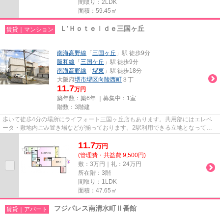
間取り：2LDK
面積：59.45㎡
Ｌ’Ｈｏｔｅｌｄｅ三国ヶ丘
賃貸｜マンション
南海高野線
「
三国ヶ丘
」駅 徒歩9分
阪和線
「
三国ケ丘
」駅 徒歩9分
南海高野線
「
堺東
」駅 徒歩18分
大阪府
堺市堺区
向陵西町
３丁
11.7
万円
築年数：築6年 ｜募集中：
1室
階数：3階建
歩いて徒歩4分の場所にライフォート三国ヶ丘店もあります。共用部にはエレベ
ータ・敷地内ごみ置き場などが揃っております。2駅利用できる立地となってい
て、アクセスが良いです。こち...
11.7
万
円
(管理費・共益費 9,500円)
敷：3万円｜礼：24万円
所在階：3階
間取り：1LDK
面積：47.65㎡
フジパレス南清水町Ⅱ番館
賃貸｜アパート