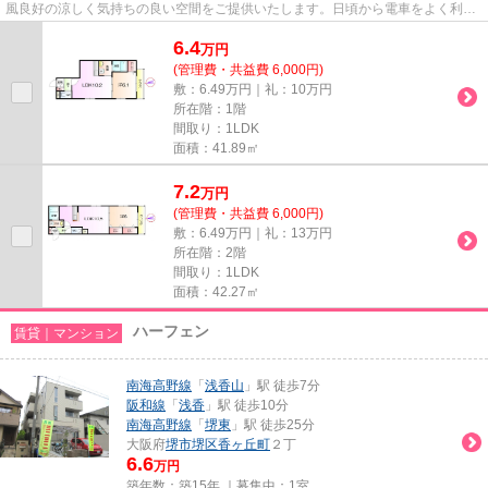
風良好の涼しく気持ちの良い空間をご提供いたします。日頃から電車をよく利用
するなら2駅利用可能な物件は...
6.4
万
円
(管理費・共益費 6,000円)
敷：6.49万円｜礼：10万円
所在階：1階
間取り：1LDK
面積：41.89㎡
7.2
万
円
(管理費・共益費 6,000円)
敷：6.49万円｜礼：13万円
所在階：2階
間取り：1LDK
面積：42.27㎡
ハーフェン
賃貸｜マンション
南海高野線
「
浅香山
」駅 徒歩7分
阪和線
「
浅香
」駅 徒歩10分
南海高野線
「
堺東
」駅 徒歩25分
大阪府
堺市堺区
香ヶ丘町
２丁
6.6
万円
築年数：築15年 ｜募集中：
1室