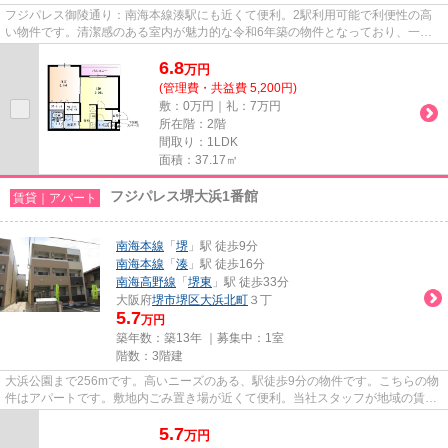
フジパレス御陵通り：南海本線湊駅にも近くて便利。2駅利用可能で利便性の高
い物件です。清潔感のある室内が魅力的な令和6年築の物件となっており、一押
しです。駅まで5分と、駅近でア...
6.8
万
円
(管理費・共益費 5,200円)
敷：0万円｜礼：7万円
所在階：2階
間取り：1LDK
面積：37.17㎡
フジパレス堺大浜1番館
賃貸｜アパート
南海本線
「
堺
」駅 徒歩9分
南海本線
「
湊
」駅 徒歩16分
南海高野線
「
堺東
」駅 徒歩33分
大阪府
堺市堺区
大浜北町
３丁
5.7
万円
築年数：築13年 ｜募集中：
1室
階数：3階建
大浜公園まで256mです。高いニーズのある、駅徒歩9分の物件です。こちらの物
件はアパートです。敷地内ごみ置き場が近くて便利。当社スタッフが地域の賃貸
情報をご提供いたします。お客...
5.7
万
円