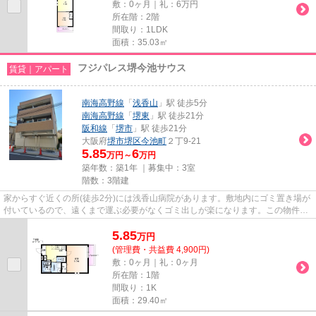
敷：0ヶ月｜礼：6万円
所在階：2階
間取り：1LDK
面積：35.03㎡
フジパレス堺今池サウス
賃貸｜アパート
南海高野線
「
浅香山
」駅 徒歩5分
南海高野線
「
堺東
」駅 徒歩21分
阪和線
「
堺市
」駅 徒歩21分
大阪府
堺市堺区
今池町
２丁9-21
5.85
6
万円～
万円
築年数：築1年 ｜募集中：
3室
階数：3階建
家からすぐ近くの所(徒歩2分)には浅香山病院があります。敷地内にゴミ置き場が
付いているので、遠くまで運ぶ必要がなくゴミ出しが楽になります。この物件は
駅から徒歩5分のアパートで...
5.85
万
円
(管理費・共益費 4,900円)
敷：0ヶ月｜礼：0ヶ月
所在階：1階
間取り：1K
面積：29.40㎡