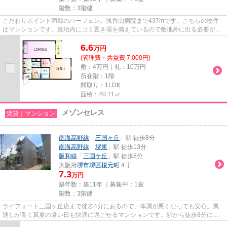
階数：3階建
こだわりポイント満載のハーフェン。浅香山病院まで437mです。こちらの物件
はマンションです。敷地内にゴミ置き場を備えているので敷地外に出る必要が無
く、短時間でごみ出しを終えら...
6.6
万
円
(管理費・共益費 7,000円)
敷：4万円｜礼：10万円
所在階：1階
間取り：1LDK
面積：40.11㎡
メゾンセレス
賃貸｜マンション
南海高野線
「
三国ヶ丘
」駅 徒歩8分
南海高野線
「
堺東
」駅 徒歩13分
阪和線
「
三国ケ丘
」駅 徒歩8分
大阪府
堺市堺区
榎元町
４丁
7.3
万円
築年数：築11年 ｜募集中：
1室
階数：3階建
ライフォート三国ヶ丘店まで徒歩4分にあるので、体調が悪くなっても安心。風
通しが良く真夏の暑い日も快適に過ごせるマンションです。駅から徒歩8分にあ
る物件なので、電車利用が多い...