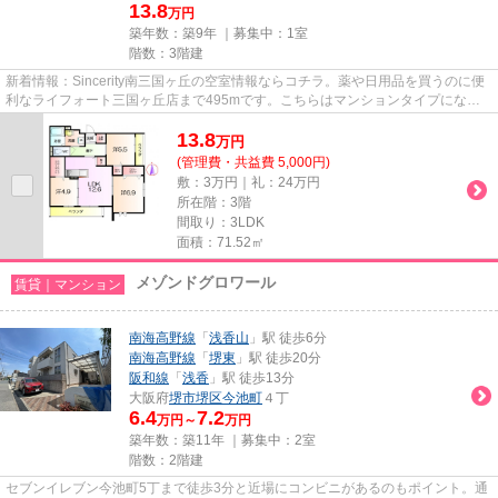
13.8
万円
築年数：築9年 ｜募集中：
1室
階数：3階建
新着情報：Sincerity南三国ヶ丘の空室情報ならコチラ。薬や日用品を買うのに便
利なライフォート三国ヶ丘店まで495mです。こちらはマンションタイプになり
ます。最上階の物件です。物件...
13.8
万
円
(管理費・共益費 5,000円)
敷：3万円｜礼：24万円
所在階：3階
間取り：3LDK
面積：71.52㎡
メゾンドグロワール
賃貸｜マンション
南海高野線
「
浅香山
」駅 徒歩6分
南海高野線
「
堺東
」駅 徒歩20分
阪和線
「
浅香
」駅 徒歩13分
大阪府
堺市堺区
今池町
４丁
6.4
7.2
万円～
万円
築年数：築11年 ｜募集中：
2室
階数：2階建
セブンイレブン今池町5丁まで徒歩3分と近場にコンビニがあるのもポイント。通