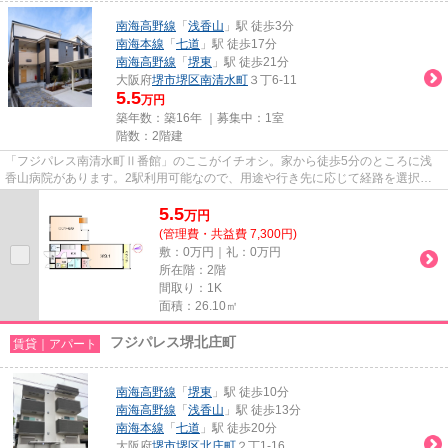
南海高野線
「
浅香山
」駅 徒歩3分
南海本線
「
七道
」駅 徒歩17分
南海高野線
「
堺東
」駅 徒歩21分
大阪府
堺市堺区
南清水町
３丁6-11
5.5
万円
築年数：築16年 ｜募集中：
1室
階数：2階建
「フジパレス南清水町Ⅱ番館」のここがイチオシ。家から徒歩5分のところに浅
香山病院があります。2駅利用可能なので、用途や行き先に応じて経路を選択で
きます。最上階の物件です。堺市...
5.5
万
円
(管理費・共益費 7,300円)
敷：0万円｜礼：0万円
所在階：2階
間取り：1K
面積：26.10㎡
フジパレス堺北庄町
賃貸｜アパート
南海高野線
「
堺東
」駅 徒歩10分
南海高野線
「
浅香山
」駅 徒歩13分
南海本線
「
七道
」駅 徒歩20分
大阪府
堺市堺区
北庄町
２丁1-16