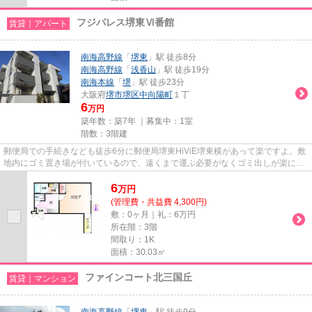
フジパレス堺東Ⅵ番館
賃貸｜アパート
南海高野線
「
堺東
」駅 徒歩8分
南海高野線
「
浅香山
」駅 徒歩19分
南海本線
「
堺
」駅 徒歩23分
大阪府
堺市堺区
中向陽町
１丁
6
万円
築年数：築7年 ｜募集中：
1室
階数：3階建
郵便局での手続きなども徒歩6分に郵便局堺東HiViE堺東横があって楽ですよ。敷
地内にゴミ置き場が付いているので、遠くまで運ぶ必要がなくゴミ出しが楽にな
ります。こちらの物件はアパ...
6
万
円
(管理費・共益費 4,300円)
敷：0ヶ月｜礼：6万円
所在階：3階
間取り：1K
面積：30.03㎡
ファインコート北三国丘
賃貸｜マンション
南海高野線
「
堺東
」駅 徒歩9分