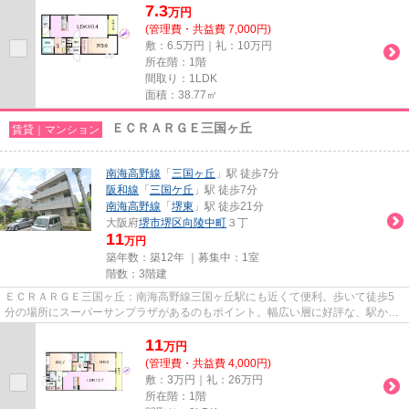
7.3
万
円
(管理費・共益費 7,000円)
敷：6.5万円｜礼：10万円
所在階：1階
間取り：1LDK
面積：38.77㎡
ＥＣＲＡＲＧＥ三国ヶ丘
賃貸｜マンション
南海高野線
「
三国ヶ丘
」駅 徒歩7分
阪和線
「
三国ケ丘
」駅 徒歩7分
南海高野線
「
堺東
」駅 徒歩21分
大阪府
堺市堺区
向陵中町
３丁
11
万円
築年数：築12年 ｜募集中：
1室
階数：3階建
ＥＣＲＡＲＧＥ三国ヶ丘：南海高野線三国ヶ丘駅にも近くて便利。歩いて徒歩5
分の場所にスーパーサンプラザがあるのもポイント。幅広い層に好評な、駅から
徒歩7分に立地する物件です。...
11
万
円
(管理費・共益費 4,000円)
敷：3万円｜礼：26万円
所在階：1階