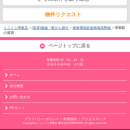
物件リクエスト
ミニミニ堺東店
>
(賃貸)路線・駅から探す
>
南海電気鉄道南海高野線
>
堺東駅
の賃貸
ページトップに戻る
営業時間:10：00～18：00
定休日:年末年始・その他
ホーム
会社概要
お問い合わせ
PCサイト
プライバシーポリシー
利用規約
｜アクセスマップ
｜
Copyright(c) ミニミニ堺東店 株式会社HOMEPARK All rights reserved.