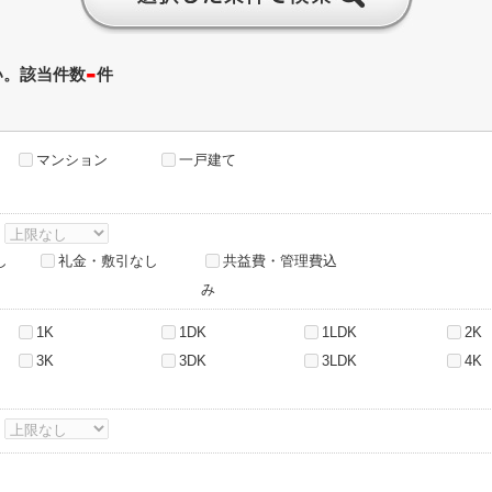
-
い。該当件数
件
マンション
一戸建て
～
し
礼金・敷引なし
共益費・管理費込
み
1K
1DK
1LDK
2K
3K
3DK
3LDK
4K
～