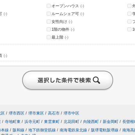
オープンハウス
(-)
可
ルームシェア可
(-)
(-)
女性向け
(-)
1階の物件
(-)
最上階
(-)
済
(-)
北区
/
堺市西区
/
堺市東区
/
高石市
/
堺市中区
東
/
寺地町東
/
浜寺元町
/
東雲東町
/
北花田町
/
向陵西町
/
新金岡町
/
長曽根
海本線
/
阪和線
/
地下鉄御堂筋線
/
南海電鉄泉北線
/
阪堺電軌阪堺線
/
南海高