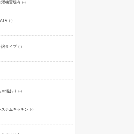
洗濯機置場有
(-)
ATV
(-)
分譲タイプ
(-)
駐車場あり
(-)
システムキッチン
(-)