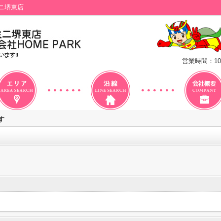
ニ堺東店
営業時間：10
す