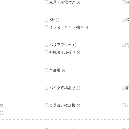
家具・家電付き
(-)
BS
C
(-)
インターネット対応
(-)
バリアフリー
(-)
外観タイル張り
(-)
角部屋
(-)
バイク置場あり
(-)
食器洗い乾燥機
(-)
(-)
(-)