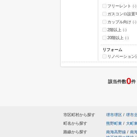
フリーレント
(-)
ガスコンロ設置
カップル向け
(-)
2階以上
(-)
20階以上
(-)
リフォーム
リノベーション
0
該当件数
件
市区町村から探す
堺市堺区
/
堺市
町名から探す
熊野町東
/
大町
路線から探す
南海高野線
/
南