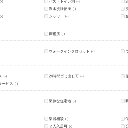
バス・トイレ別
(-)
(-)
温水洗浄便座
(-)
シャワー
(-)
(-)
床暖房
(-)
ウォークインクロゼット
(-)
ス
24時間ゴミ出し可
(-)
(-)
サービス
(-)
閑静な住宅地
(-)
楽器相談
(-)
２人入居可
(-)