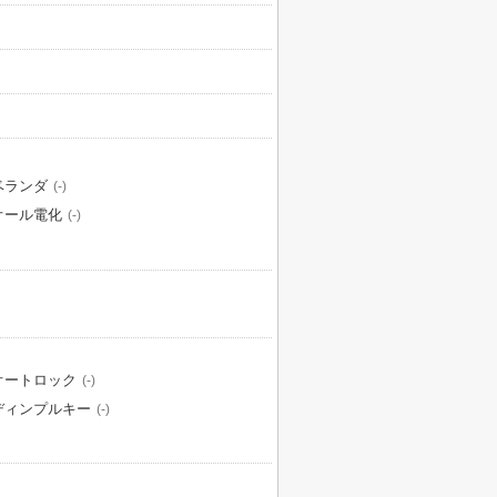
ベランダ
(-)
オール電化
(-)
オートロック
(-)
ディンプルキー
(-)