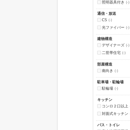
照明器具付き
(-)
通信・放送
CS
(-)
光ファイバー
(-)
建物構造
デザイナーズ
(-)
二世帯住宅
(-)
部屋構造
南向き
(-)
駐車場・駐輪場
駐輪場
(-)
キッチン
コンロ２口以上
対面式キッチン
バス・トイレ