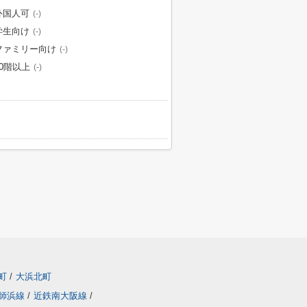
外国人可
(-)
学生向け
(-)
ファミリー向け
(-)
10階以上
(-)
町
/
大浜北町
師浜線
/
近鉄南大阪線
/