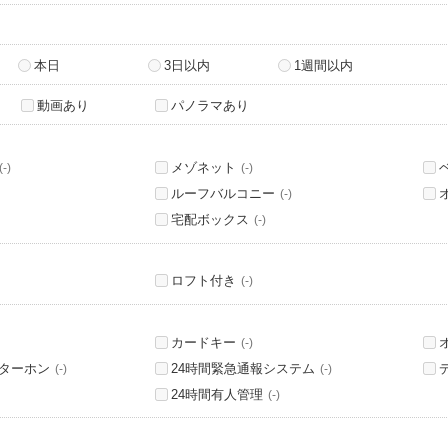
本日
3日以内
1週間以内
動画あり
パノラマあり
メゾネット
(-)
(-)
ルーフバルコニー
(-)
宅配ボックス
(-)
ロフト付き
(-)
カードキー
(-)
ンターホン
24時間緊急通報システム
(-)
(-)
24時間有人管理
(-)