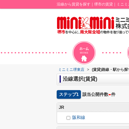
沿線から賃貸を探す｜堺市の賃貸｜ミニミ
ミニミニ堺東店
>
(賃貸)路線・駅から探
沿線選択(賃貸)
-
ステップ1
該当公開件数
件
JR
阪和線