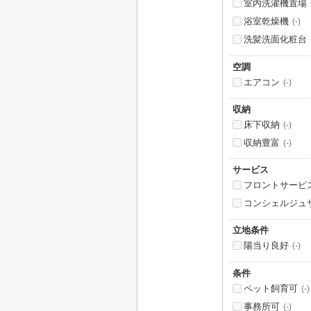
室内洗濯機置場
浴室乾燥機
(-)
洗髪洗面化粧台
空調
エアコン
(-)
収納
床下収納
(-)
収納豊富
(-)
サービス
フロントサービ
コンシェルジュ
立地条件
陽当り良好
(-)
条件
ペット飼育可
(-)
事務所可
(-)