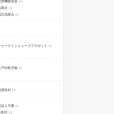
追焚機能浴室
(-)
洗面台
(-)
独立洗面台
(-)
ウォークインシューズクロゼット
(-)
住戸内覧可能
(-)
眺望良好
(-)
保証人不要
(-)
分割可
(-)