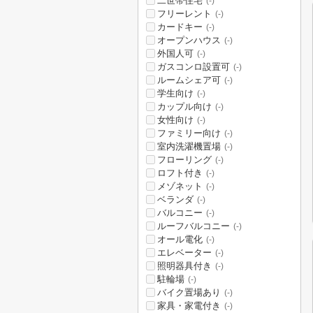
二世帯住宅
(-)
フリーレント
(-)
カードキー
(-)
オープンハウス
(-)
外国人可
(-)
ガスコンロ設置可
(-)
ルームシェア可
(-)
学生向け
(-)
カップル向け
(-)
女性向け
(-)
ファミリー向け
(-)
室内洗濯機置場
(-)
フローリング
(-)
ロフト付き
(-)
メゾネット
(-)
ベランダ
(-)
バルコニー
(-)
ルーフバルコニー
(-)
オール電化
(-)
エレベーター
(-)
照明器具付き
(-)
駐輪場
(-)
バイク置場あり
(-)
家具・家電付き
(-)