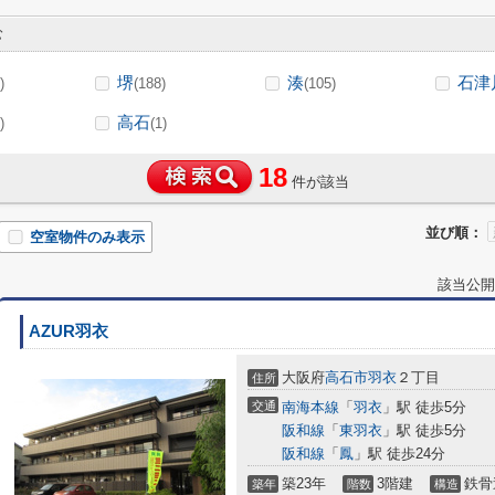
む
堺
湊
石津
)
(188)
(105)
高石
)
(1)
18
件が該当
並び順：
空室物件のみ表示
該当公開
AZUR羽衣
大阪府
高石市
羽衣
２丁目
住所
交通
南海本線
「
羽衣
」駅 徒歩5分
阪和線
「
東羽衣
」駅 徒歩5分
阪和線
「
鳳
」駅 徒歩24分
築23年
3階建
鉄骨
築年
階数
構造