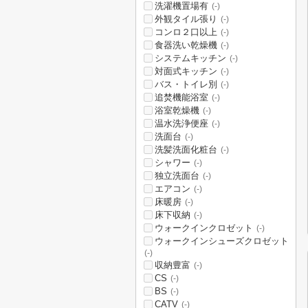
洗濯機置場有
(-)
外観タイル張り
(-)
コンロ２口以上
(-)
食器洗い乾燥機
(-)
システムキッチン
(-)
対面式キッチン
(-)
バス・トイレ別
(-)
追焚機能浴室
(-)
浴室乾燥機
(-)
温水洗浄便座
(-)
洗面台
(-)
洗髪洗面化粧台
(-)
シャワー
(-)
独立洗面台
(-)
エアコン
(-)
床暖房
(-)
床下収納
(-)
ウォークインクロゼット
(-)
ウォークインシューズクロゼット
(-)
収納豊富
(-)
CS
(-)
BS
(-)
CATV
(-)