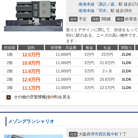
南海本線
「
諏訪ノ森
」駅 徒歩17
南海本線
「
羽衣
」駅 徒歩18分
予定
3階建
鉄骨造
築年
階数
構造
造りとデザインに関して、自信をもって
9分に駅のある、ニーズの高い物件です
ます...
所在階
賃料
管理費・共益費
敷金
礼金
間取り
12.5
万円
1階
11,000円
3万円
25万円
2LDK
10.9
万円
2階
11,000円
3万円
21.8万円
1LDK
11.9
万円
2階
11,000円
3万円
2ヶ月
2LDK
12.9
万円
2階
11,000円
3万円
25.8万円
3LDK
11.1
万円
3階
11,000円
3万円
22.2万円
1LDK
その他の空室情報(全
6
件)を見る
+
メゾングランシャリオ
大阪府
堺市西区
鳳中町
７丁
住所