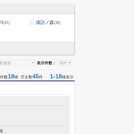
川
諏訪ノ森
(41)
(36)
表示件数：
18
45
1-18
件数
棟 空き数
件
棟表示
造