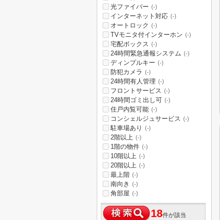
光ファイバー
(-)
インターネット対応
(-)
オートロック
(-)
TVモニタ付インターホン
(-)
宅配ボックス
(-)
24時間緊急通報システム
(-)
ディンプルキー
(-)
防犯カメラ
(-)
24時間有人管理
(-)
フロントサービス
(-)
24時間ゴミ出し可
(-)
住戸内覧可能
(-)
コンシェルジュサービス
(-)
駐車場あり
(-)
2階以上
(-)
1階の物件
(-)
10階以上
(-)
20階以上
(-)
最上階
(-)
南向き
(-)
角部屋
(-)
18
件が該当