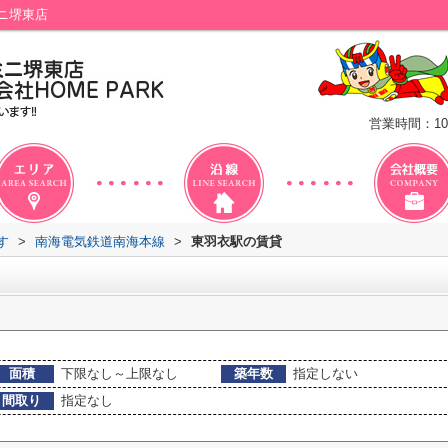
ニ堺東店
営業時間：10
す
>
南海電気鉄道南海本線
>
東羽衣駅の賃貸
面積
下限なし～上限なし
築年数
指定しない
間取り
指定なし