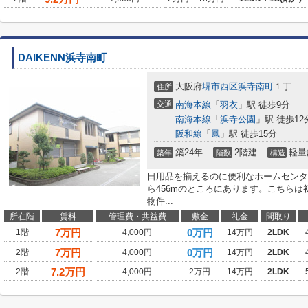
DAIKENN浜寺南町
大阪府
堺市西区
浜寺南町
１丁
住所
交通
南海本線
「
羽衣
」駅 徒歩9分
南海本線
「
浜寺公園
」駅 徒歩12
阪和線
「
鳳
」駅 徒歩15分
築24年
2階建
軽量
築年
階数
構造
日用品を揃えるのに便利なホームセンタ
ら456mのところにあります。こちら
物件...
所在階
賃料
管理費・共益費
敷金
礼金
間取り
7
万円
0万円
1階
4,000円
14万円
2LDK
7
万円
0万円
2階
4,000円
14万円
2LDK
7.2
万円
2階
4,000円
2万円
14万円
2LDK