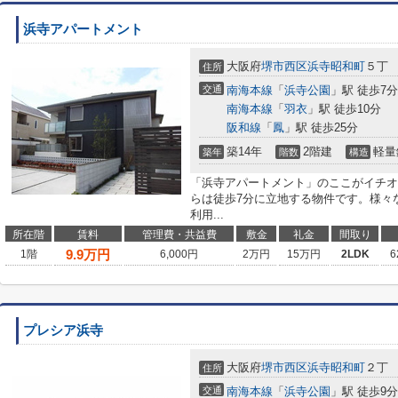
浜寺アパートメント
大阪府
堺市西区
浜寺昭和町
５丁
住所
交通
南海本線
「
浜寺公園
」駅 徒歩7分
南海本線
「
羽衣
」駅 徒歩10分
阪和線
「
鳳
」駅 徒歩25分
築14年
2階建
軽量
築年
階数
構造
「浜寺アパートメント」のここがイチオ
らは徒歩7分に立地する物件です。様々
利用...
所在階
賃料
管理費・共益費
敷金
礼金
間取り
9.9
万円
1階
6,000円
2万円
15万円
2LDK
6
プレシア浜寺
大阪府
堺市西区
浜寺昭和町
２丁
住所
交通
南海本線
「
浜寺公園
」駅 徒歩9分