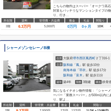
こちらの物件はスーパー「オークワ高石
対策もバッチリなマンションタイプの物
り、行き...
所在階
賃料
管理費・共益費
敷金
礼金
間取り
6.3
万円
0万円
0ヶ月
3階
5,000円
1DK
シャーメゾンセレーノB棟
大阪府
堺市西区
鳳西町
２丁316-1
住所
交通
阪和線
「
鳳
」駅 徒歩10分
南海本線
「
羽衣
」駅 徒歩17分
阪和線
「
富木
」駅 徒歩11分
築4年
3階建
鉄骨
築年
階数
構造
気になるイチオシ物件情報：「シャーメ
ーパー「業務スーパー」が500m以内
り、駅よ...
所在階
賃料
管理費・共益費
敷金
礼金
間取り
9.2
万円
2階
7,000円
2万円
13万円
1LDK＋1S(納戸)