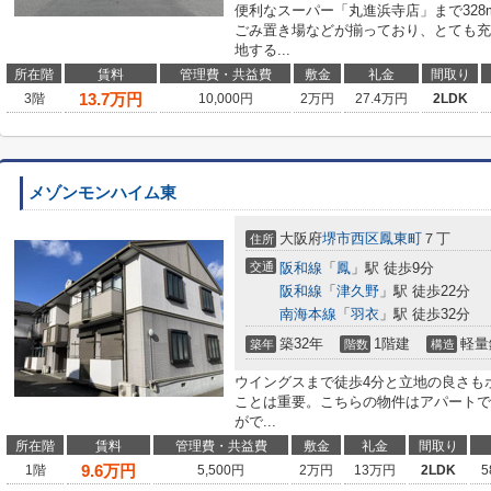
便利なスーパー「丸進浜寺店」まで32
ごみ置き場などが揃っており、とても充
地する...
所在階
賃料
管理費・共益費
敷金
礼金
間取り
13.7
万円
3階
10,000円
2万円
27.4万円
2LDK
メゾンモンハイム東
大阪府
堺市西区
鳳東町
７丁
住所
交通
阪和線
「
鳳
」駅 徒歩9分
阪和線
「
津久野
」駅 徒歩22分
南海本線
「
羽衣
」駅 徒歩32分
築32年
1階建
軽量
築年
階数
構造
ウイングスまで徒歩4分と立地の良さも
ことは重要。こちらの物件はアパートで
がで...
所在階
賃料
管理費・共益費
敷金
礼金
間取り
9.6
万円
1階
5,500円
2万円
13万円
2LDK
5