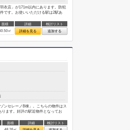
羽衣店」が171m以内にあります。防犯
件です。お使いいただける駅は2駅あ
面積
詳細
検討リスト
40.50㎡
詳細を見る
追加する
造
ゾンセレーノB棟」。こちらの物件はス
にあります。好評の駅近物件となってお
面積
詳細
検討リスト
48.26㎡
詳細を見る
追加する