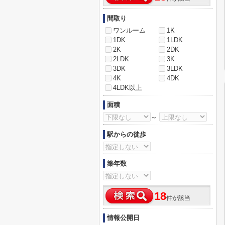
間取り
ワンルーム
1K
1DK
1LDK
2K
2DK
2LDK
3K
3DK
3LDK
4K
4DK
4LDK以上
面積
～
駅からの徒歩
築年数
18
件が該当
情報公開日