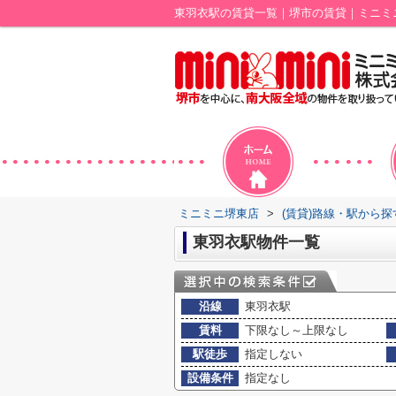
東羽衣駅の賃貸一覧｜堺市の賃貸｜ミニミ
ミニミニ堺東店
>
(賃貸)路線・駅から探
東羽衣駅物件一覧
沿線
東羽衣駅
賃料
下限なし～上限なし
駅徒歩
指定しない
設備条件
指定なし