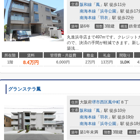
交通
阪和線
「
鳳
」駅 徒歩11分
南海本線
「
浜寺公園
」駅 徒歩17
南海本線
「
羽衣
」駅 徒歩22分
築6年
3階建
鉄骨
築年
階数
構造
丸進浜寺店まで497mです。クレジッ
ので、決済の手間が軽減できます。新し
築浅...
所在階
賃料
管理費・共益費
敷金
礼金
間取り
8.4
万円
1階
6,000円
2万円
13万円
1LDK
4
グランステラ鳳
大阪府
堺市西区
鳳中町
８丁
住所
交通
阪和線
「
鳳
」駅 徒歩10分
南海本線
「
羽衣
」駅 徒歩19分
南海本線
「
浜寺公園
」駅 徒歩18
築1年未満
3階建
築年
階数
構造