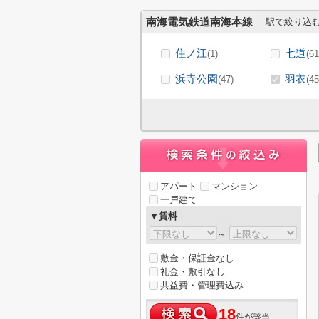
南海電気鉄道南海本線
駅で絞り込
住ノ江
七道
(1)
(61
浜寺公園
羽衣
(47)
(45
アパート
マンション
一戸建て
▼賃料
～
敷金・保証金なし
礼金・敷引なし
共益費・管理費込み
18
件が該当