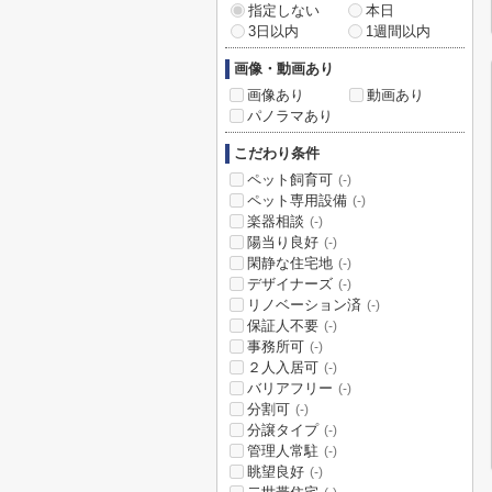
指定しない
本日
3日以内
1週間以内
画像・動画あり
画像あり
動画あり
パノラマあり
こだわり条件
ペット飼育可
(-)
ペット専用設備
(-)
楽器相談
(-)
陽当り良好
(-)
閑静な住宅地
(-)
デザイナーズ
(-)
リノベーション済
(-)
保証人不要
(-)
事務所可
(-)
２人入居可
(-)
バリアフリー
(-)
分割可
(-)
分譲タイプ
(-)
管理人常駐
(-)
眺望良好
(-)