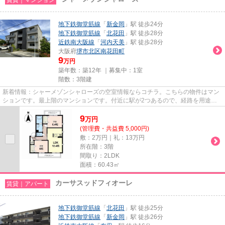
地下鉄御堂筋線
「
新金岡
」駅 徒歩24分
地下鉄御堂筋線
「
北花田
」駅 徒歩28分
近鉄南大阪線
「
河内天美
」駅 徒歩28分
大阪府
堺市北区
南花田町
9
万円
築年数：築12年 ｜募集中：
1室
階数：3階建
新着情報：シャーメゾンシャローズの空室情報ならコチラ。こちらの物件はマン
ションです。最上階のマンションです。付近に駅が2つあるので、経路を用途や
行き先によって選べる物件です...
9
万
円
(管理費・共益費 5,000円)
敷：2万円｜礼：13万円
所在階：3階
間取り：2LDK
面積：60.43㎡
カーサスッドフィオーレ
賃貸｜アパート
地下鉄御堂筋線
「
北花田
」駅 徒歩25分
地下鉄御堂筋線
「
新金岡
」駅 徒歩26分