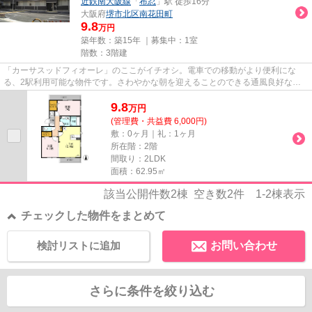
近鉄南大阪線
「
布忍
」駅 徒歩16分
大阪府
堺市北区
南花田町
9.8
万円
築年数：築15年 ｜募集中：
1室
階数：3階建
「カーサスッドフィオーレ」のここがイチオシ。電車での移動がより便利にな
る、2駅利用可能な物件です。さわやかな朝を迎えることのできる通風良好な物
件。通勤前にも簡単にごみを捨て...
9.8
万
円
(管理費・共益費 6,000円)
敷：0ヶ月｜礼：1ヶ月
所在階：2階
間取り：2LDK
面積：62.95㎡
該当公開件数
2
棟 空き数
2
件
1-2
棟表示
チェックした物件をまとめて
検討リストに追加
お問い合わせ
さらに条件を絞り込む