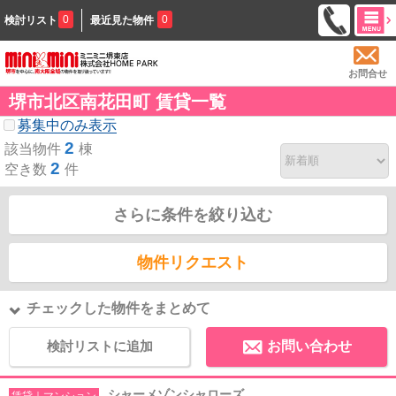
0
0
検討リスト
最近見た物件
お問合せ
堺市北区南花田町 賃貸一覧
募集中のみ表示
2
該当物件
棟
2
空き数
件
さらに条件を絞り込む
物件リクエスト
チェックした物件をまとめて
検討リストに追加
お問い合わせ
シャーメゾンシャローズ
賃貸｜マンション