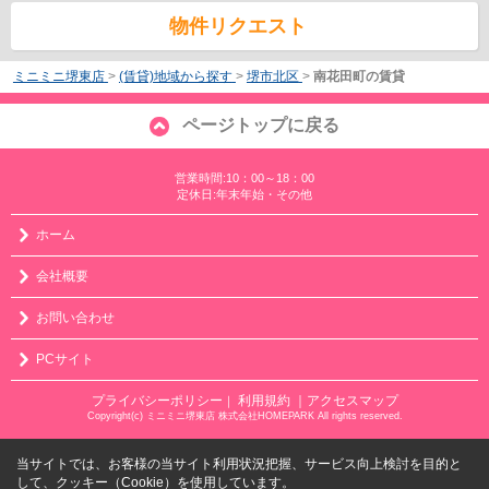
物件リクエスト
ミニミニ堺東店
>
(賃貸)地域から探す
>
堺市北区
>
南花田町の賃貸
ページトップに戻る
営業時間:10：00～18：00
定休日:年末年始・その他
ホーム
会社概要
お問い合わせ
PCサイト
プライバシーポリシー
利用規約
｜アクセスマップ
｜
Copyright(c) ミニミニ堺東店 株式会社HOMEPARK All rights reserved.
当サイトでは、お客様の当サイト利用状況把握、サービス向上検討を目的と
して、クッキー（Cookie）を使用しています。