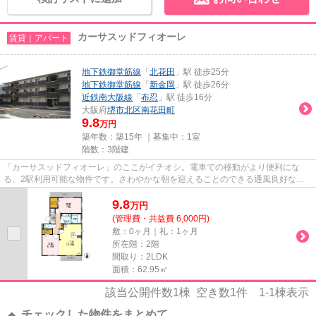
カーサスッドフィオーレ
賃貸｜アパート
地下鉄御堂筋線
「
北花田
」駅 徒歩25分
地下鉄御堂筋線
「
新金岡
」駅 徒歩26分
近鉄南大阪線
「
布忍
」駅 徒歩16分
大阪府
堺市北区
南花田町
9.8
万円
築年数：築15年 ｜募集中：
1室
階数：3階建
「カーサスッドフィオーレ」のここがイチオシ。電車での移動がより便利にな
る、2駅利用可能な物件です。さわやかな朝を迎えることのできる通風良好な物
件。通勤前にも簡単にごみを捨て...
9.8
万
円
(管理費・共益費 6,000円)
敷：0ヶ月｜礼：1ヶ月
所在階：2階
間取り：2LDK
面積：62.95㎡
該当公開件数
1
棟 空き数
1
件
1-1
棟表示
チェックした物件をまとめて