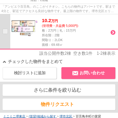
「アンビエラ百舌鳥」のここがイチオシ。こちらの物件はアパートです。駅まで
4分と、駅近でアクセスも良好な物件です。最上階の物件です。堺市北区エリア
にある賃貸情報のことなら、地...
10.2
万
円
(管理費・共益費 5,000円)
敷：2万円｜礼：15万円
所在階：2階
間取り：2LDK
面積：69.48㎡
該当公開件数
2
棟 空き数
1
件
1-2
棟表示
チェックした物件をまとめて
検討リストに追加
お問い合わせ
さらに条件を絞り込む
物件リクエスト
ミニミニ堺東店
>
(賃貸)地域から探す
>
堺市北区
>
百舌鳥本町の賃貸