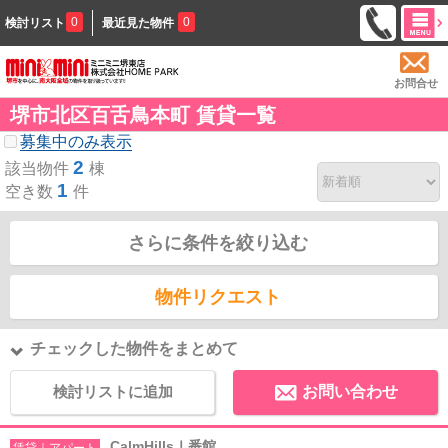
0
0
検討リスト
最近見た物件
お問合せ
堺市北区百舌鳥本町 賃貸一覧
募集中のみ表示
2
該当物件
棟
1
空き数
件
さらに条件を絞り込む
物件リクエスト
チェックした物件をまとめて
検討リストに追加
お問い合わせ
CalmHillsⅠ番館
賃貸｜アパート