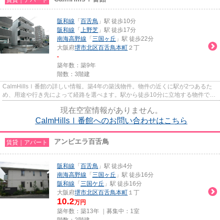
阪和線
「
百舌鳥
」駅 徒歩10分
阪和線
「
上野芝
」駅 徒歩17分
南海高野線
「
三国ヶ丘
」駅 徒歩22分
大阪府
堺市北区
百舌鳥本町
２丁
-
築年数：築9年
階数：3階建
CalmHillsⅠ番館の詳しい情報。築4年の築浅物件。物件の近くに駅が2つあるた
め、用途や行き先によって経路を選べます。駅から徒歩10分に立地する物件で
す。できるだけ早めに不動産情報...
現在空室情報がありません。
CalmHillsⅠ番館へのお問い合わせはこちら
アンビエラ百舌鳥
賃貸｜アパート
阪和線
「
百舌鳥
」駅 徒歩4分
南海高野線
「
三国ヶ丘
」駅 徒歩16分
阪和線
「
三国ケ丘
」駅 徒歩16分
大阪府
堺市北区
百舌鳥本町
１丁
10.2
万円
築年数：築13年 ｜募集中：
1室
階数：2階建