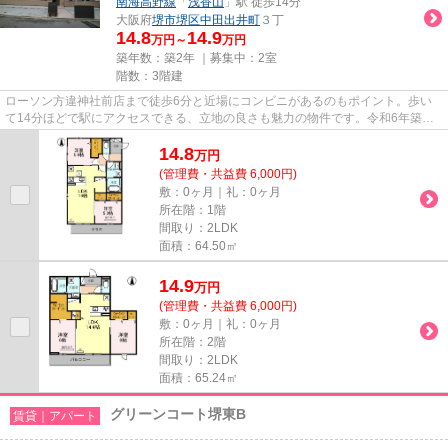
南海高野線
「
浅香山
」駅 徒歩14分
大阪府
堺市堺区
中田出井町
３丁
14.8
14.9
万円～
万円
築年数：築2年 ｜募集中：
2室
階数：3階建
ローソン方違神社前店まで徒歩6分と近場にコンビニがあるのもポイント。歩い
て14分ほどで駅にアクセスできる、立地の良さも魅力の物件です。令和6年築の
物件です。近くに駅が2つあるた...
14.8
万
円
(管理費・共益費 6,000円)
敷：0ヶ月｜礼：0ヶ月
所在階：1階
間取り：2LDK
面積：64.50㎡
14.9
万
円
(管理費・共益費 6,000円)
敷：0ヶ月｜礼：0ヶ月
所在階：2階
間取り：2LDK
面積：65.24㎡
グリーンコート堺東B
賃貸｜アパート