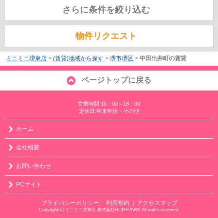
さらに条件を絞り込む
物件リクエスト
ミニミニ堺東店
>
(賃貸)地域から探す
>
堺市堺区
>
中田出井町の賃貸
ページトップに戻る
営業時間:10：00～18：00
定休日:年末年始・その他
ホーム
会社概要
お問い合わせ
PCサイト
プライバシーポリシー
利用規約
｜アクセスマップ
｜
Copyright(c) ミニミニ堺東店 株式会社HOMEPARK All rights reserved.