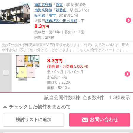
南海高野線
「
堺東
」駅 徒歩10分
南海高野線
「
浅香山
」駅 徒歩16分
阪和線
「
堺市
」駅 徒歩17分
大阪府
堺市堺区
中田出井町
１丁
8.3
万円
築年数：築21年 ｜募集中：
1室
階数：2階建
徒歩7分歩けば郵便局堺東HiViE堺東横があります。付近にある2つの駅は、用途
や行き先に応じて使い分けることができます。こちらの物件はアパートです。最
上階の物件です。できるだけ早...
8.3
万
円
(管理費・共益費 5,000円)
敷：0ヶ月｜礼：0ヶ月
所在階：2階
間取り：2LDK
面積：52.13㎡
該当公開件数
3
棟 空き数
4
件
1-3
棟表示
チェックした物件をまとめて
検討リストに追加
お問い合わせ