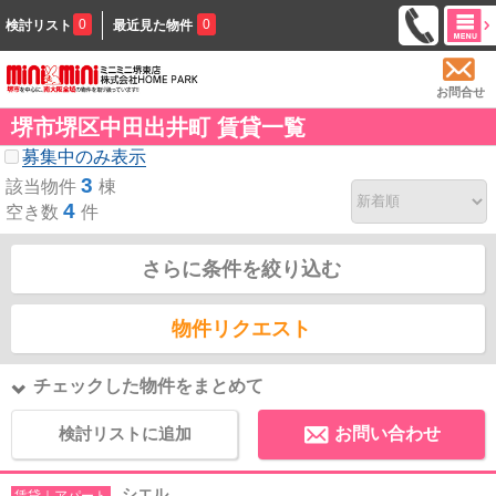
0
0
検討リスト
最近見た物件
お問合せ
堺市堺区中田出井町 賃貸一覧
募集中のみ表示
3
該当物件
棟
4
空き数
件
さらに条件を絞り込む
物件リクエスト
チェックした物件をまとめて
検討リストに追加
お問い合わせ
シエル
賃貸｜アパート