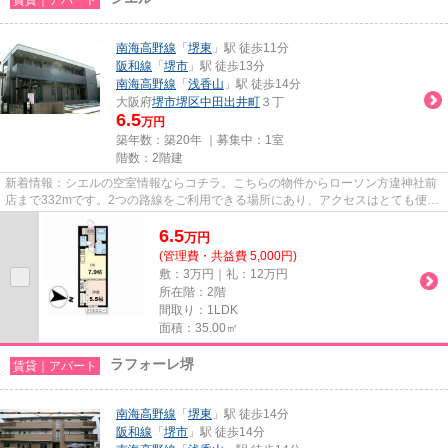
南海高野線
「
堺東
」駅 徒歩11分
阪和線
「
堺市
」駅 徒歩13分
南海高野線
「
浅香山
」駅 徒歩14分
大阪府
堺市堺区
中田出井町
３丁
6.5
万円
築年数：築20年 ｜募集中：
1室
階数：2階建
新着情報：シエルの空室情報ならコチラ。こちらの物件からローソン方違神社前
店まで332mです。2つの路線をご利用できる場所にあり、アクセスはとても便利
です。駅まで歩いて11分ほどの...
6.5
万
円
(管理費・共益費 5,000円)
敷：3万円｜礼：12万円
所在階：2階
間取り：1LDK
面積：35.00㎡
ラフォーレ堺
賃貸｜アパート
南海高野線
「
堺東
」駅 徒歩14分
阪和線
「
堺市
」駅 徒歩14分