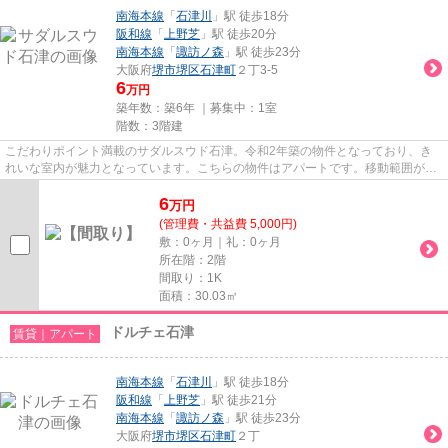
南海本線
「
石津川
」駅 徒歩18分
阪和線
「
上野芝
」駅 徒歩20分
南海本線
「
諏訪ノ森
」駅 徒歩23分
大阪府
堺市堺区
石津町
２丁3-5
6
万円
築年数：築6年 ｜募集中：
1室
階数：3階建
こだわりポイント満載のサダルスウド石津。令和2年築の物件となっており、き
れいな室内が魅力となっています。こちらの物件はアパートです。移動範囲が広
がる2駅利用可能な物件です。...
6
万
円
(管理費・共益費 5,000円)
敷：0ヶ月｜礼：0ヶ月
所在階：2階
間取り：1K
面積：30.03㎡
ドルチェ石津
賃貸｜アパート
南海本線
「
石津川
」駅 徒歩18分
阪和線
「
上野芝
」駅 徒歩21分
南海本線
「
諏訪ノ森
」駅 徒歩23分
大阪府
堺市堺区
石津町
２丁