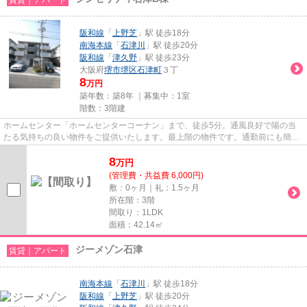
阪和線
「
上野芝
」駅 徒歩18分
南海本線
「
石津川
」駅 徒歩20分
阪和線
「
津久野
」駅 徒歩23分
大阪府
堺市堺区
石津町
３丁
8
万円
築年数：築8年 ｜募集中：
1室
階数：3階建
ホームセンター「ホームセンターコーナン」まで、徒歩5分。通風良好で陽の当
たる気持ちの良い物件をご提供いたします。最上階の物件です。通勤前にも簡単
にごみを捨てることができる敷...
8
万
円
(管理費・共益費 6,000円)
敷：0ヶ月｜礼：1.5ヶ月
所在階：3階
間取り：1LDK
面積：42.14㎡
ジーメゾン石津
賃貸｜アパート
南海本線
「
石津川
」駅 徒歩18分
阪和線
「
上野芝
」駅 徒歩20分