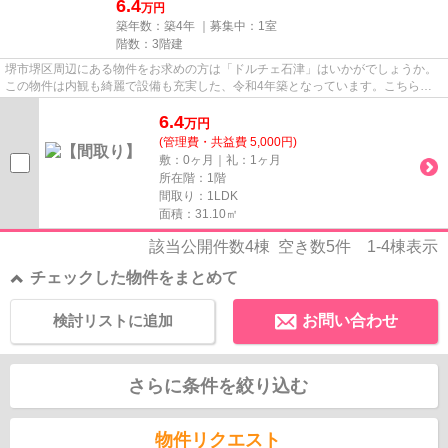
6.4
万円
築年数：築4年 ｜募集中：
1室
階数：3階建
堺市堺区周辺にある物件をお求めの方は「ドルチェ石津」はいかがでしょうか。
この物件は内観も綺麗で設備も充実した、令和4年築となっています。こちらの
物件はアパートです。周辺に駅...
6.4
万
円
(管理費・共益費 5,000円)
敷：0ヶ月｜礼：1ヶ月
所在階：1階
間取り：1LDK
面積：31.10㎡
該当公開件数
4
棟 空き数
5
件
1-4
棟表示
チェックした物件をまとめて
検討リストに追加
お問い合わせ
さらに条件を絞り込む
物件リクエスト