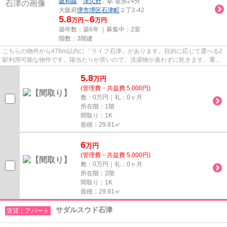
阪和線
「
津久野
」駅 徒歩24分
大阪府
堺市堺区
石津町
２丁2-42
5.8
6
万円～
万円
築年数：築6年 ｜募集中：
2室
階数：3階建
こちらの物件から476m以内に「ライフ石津」があります。目的に応じて選べる2
駅利用可能な物件です。陽当たりが良いので、洗濯物が臭わずに乾きます。重た
いゴミの持ち運びがしやすく、...
5.8
万
円
(管理費・共益費 5,000円)
敷：0万円｜礼：0ヶ月
所在階：1階
間取り：1K
面積：29.81㎡
6
万
円
(管理費・共益費 5,000円)
敷：0万円｜礼：0ヶ月
所在階：2階
間取り：1K
面積：29.81㎡
サダルスウド石津
賃貸｜アパート