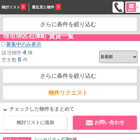
0
0
検討リスト
最近見た物件
さらに条件を絞り込む
お問合せ
堺市堺区石津町 賃貸一覧
募集中のみ表示
4
該当物件
棟
5
空き数
件
さらに条件を絞り込む
物件リクエスト
チェックした物件をまとめて
検討リストに追加
お問い合わせ
シンセリティ石津B棟
賃貸｜アパート