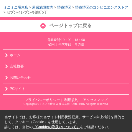
ミニミニ堺東店
>
周辺施設案内
>
堺市堺区
>
堺市堺区のコンビニエンスストア
>
セブンイレブン今池町5丁
ページトップに戻る
営業時間:10：00～18：00
定休日:年末年始・その他
ホーム
会社概要
お問い合わせ
PCサイト
プライバシーポリシー
利用規約
｜アクセスマップ
｜
Copyright(c) ミニミニ堺東店 株式会社HOMEPARK All rights reserved.
当サイトでは、お客様の当サイト利用状況把握、サービス向上検討を目的と
して、クッキー（Cookie）を使用しています。
詳しくは、当社の
「Cookieの取扱いについて」
をご確認ください。