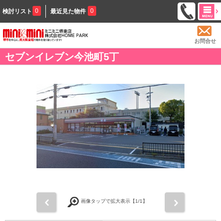
0
0
検討リスト
最近見た物件
お問合せ
セブンイレブン今池町5丁
前
次
画像タップで拡大表示【
1
/1】